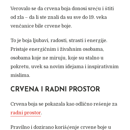
Verovalo se da crvena boja donosi sreću i štiti
od zla – da li ste znali da su sve do 19. veka
venčanice bile crvene boje.
To je boja ljubavi, radosti, strasti i energije.
Pristaje energičnim i živahnim osobama,
osobama koje ne miruju, koje su stalno u
pokretu, uvek sa novim idejama i inspirativnim
mislima.
CRVENA I RADNI PROSTOR
Crvena boja se pokazala kao odlično rešenje za
radni prostor
.
Pravilno i dozirano korišćenje crvene boje u