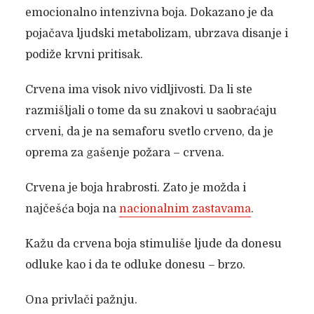
emocionalno intenzivna boja. Dokazano je da
pojačava ljudski metabolizam, ubrzava disanje i
podiže krvni pritisak.
Crvena ima visok nivo vidljivosti. Da li ste
razmišljali o tome da su znakovi u saobraćaju
crveni, da je na semaforu svetlo crveno, da je
oprema za gašenje požara – crvena.
Crvena je boja hrabrosti. Zato je možda i
najčešća boja na
nacionalnim zastavama
.
Kažu da crvena boja stimuliše ljude da donesu
odluke kao i da te odluke donesu – brzo.
Ona privlači pažnju.