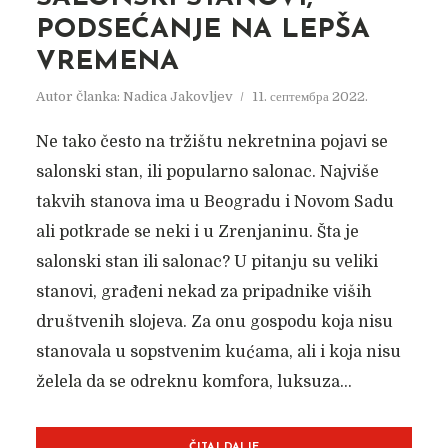
PODSEĆANJE NA LEPŠA
VREMENA
Autor članka:
Nadica Jakovljev
11. септембра 2022.
Ne tako često na tržištu nekretnina pojavi se
salonski stan, ili popularno salonac. Najviše
takvih stanova ima u Beogradu i Novom Sadu
ali potkrade se neki i u Zrenjaninu. Šta je
salonski stan ili salonac? U pitanju su veliki
stanovi, građeni nekad za pripadnike viših
društvenih slojeva. Za onu gospodu koja nisu
stanovala u sopstvenim kućama, ali i koja nisu
želela da se odreknu komfora, luksuza...
ČITAJ DALJE