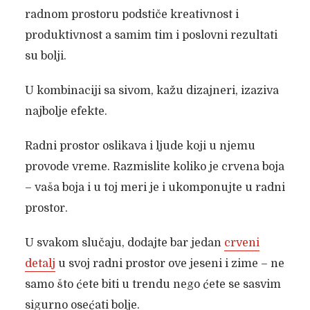
radnom prostoru podstiče kreativnost i
produktivnost a samim tim i poslovni rezultati
su bolji.
U kombinaciji sa sivom, kažu dizajneri, izaziva
najbolje efekte.
Radni prostor oslikava i ljude koji u njemu
provode vreme. Razmislite koliko je crvena boja
– vaša boja i u toj meri je i ukomponujte u radni
prostor.
U svakom slučaju, dodajte bar jedan
crveni
detalj
u svoj radni prostor ove jeseni i zime – ne
samo što ćete biti u trendu nego ćete se sasvim
sigurno osećati bolje.