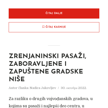
ČITAJ DALJE
ČITAJ KASNIJE
ZRENJANINSKI PASAŽI,
ZABORAVLJENE I
ZAPUŠTENE GRADSKE
NIŠE
Autor članka:
Nadica Jakovljev
30. октобра 2022.
Za razliku o drugih vojvođanskih gradova, u
kojima su pasaži i najlepši deo centra, u