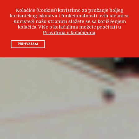
Kolačiće (Cookies) koristimo za pružanje boljeg
korisničkog iskustva i funkcionalnosti ovih stranica.
Koristeći našu stranicu slažete se sa korišćenjem
kolačića. Više o kolačićima možete pročitati u
Pravilima o kolačićima
.
PRIHVATAM