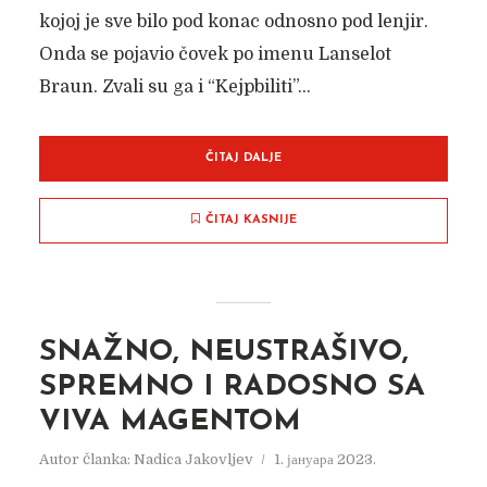
kojoj je sve bilo pod konac odnosno pod lenjir.
Onda se pojavio čovek po imenu Lanselot
Braun. Zvali su ga i “Kejpbiliti”...
ČITAJ DALJE
ČITAJ KASNIJE
SNAŽNO, NEUSTRAŠIVO,
SPREMNO I RADOSNO SA
VIVA MAGENTOM
Autor članka:
Nadica Jakovljev
1. јануара 2023.