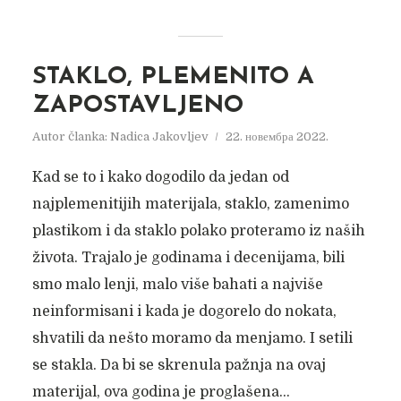
STAKLO, PLEMENITO A
ZAPOSTAVLJENO
Autor članka:
Nadica Jakovljev
22. новембра 2022.
Kad se to i kako dogodilo da jedan od
najplemenitijih materijala, staklo, zamenimo
plastikom i da staklo polako proteramo iz naših
života. Trajalo je godinama i decenijama, bili
smo malo lenji, malo više bahati a najviše
neinformisani i kada je dogorelo do nokata,
shvatili da nešto moramo da menjamo. I setili
se stakla. Da bi se skrenula pažnja na ovaj
materijal, ova godina je proglašena...