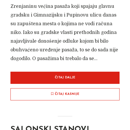
Zrenjaninu većina pasaža koji spajaju glavnu
gradsku i Gimnazijsku i Pupinovu ulicu danas
su zapuštena mesta o kojima ne vodi računa
niko. Iako su gradske vlasti prethodnih godina
najavljivale donošenje odluke kojom bi bilo
obuhvaćeno uređenje pasaža, to se do sada nije
dogodilo. O pasažima bi trebalo da se...
ČITAJ DALJE
ČITAJ KASNIJE
SALONSKI STANOVI,