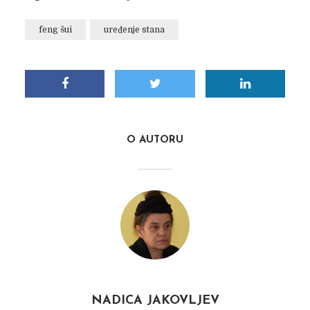
feng šui
uređenje stana
O AUTORU
NADICA JAKOVLJEV