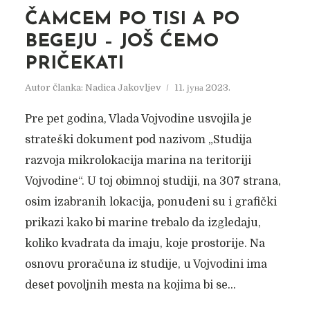
ČAMCEM PO TISI A PO
BEGEJU – JOŠ ĆEMO
PRIČEKATI
Autor članka:
Nadica Jakovljev
11. јуна 2023.
Pre pet godina, Vlada Vojvodine usvojila je
strateški dokument pod nazivom „Studija
razvoja mikrolokacija marina na teritoriji
Vojvodine“. U toj obimnoj studiji, na 307 strana,
osim izabranih lokacija, ponuđeni su i grafički
prikazi kako bi marine trebalo da izgledaju,
koliko kvadrata da imaju, koje prostorije. Na
osnovu proračuna iz studije, u Vojvodini ima
deset povoljnih mesta na kojima bi se...