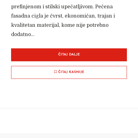
prefinjenom i stilski upečatljivom. Pečena
fasadna cigla je čvrst, ekonomičan, trajan i
kvalitetan materijal, kome nije potrebno
dodatno...
ČITAJ DALJE
ČITAJ KASNIJE