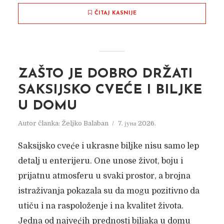
ČITAJ KASNIJE
ZAŠTO JE DOBRO DRŽATI
SAKSIJSKO CVEĆE I BILJKE
U DOMU
Autor članka:
Željko Balaban
7. јуна 2026.
Saksijsko cveće i ukrasne biljke nisu samo lep
detalj u enterijeru. One unose život, boju i
prijatnu atmosferu u svaki prostor, a brojna
istraživanja pokazala su da mogu pozitivno da
utiču i na raspoloženje i na kvalitet života.
Jedna od najvećih prednosti biljaka u domu