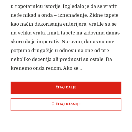
u ropotarnicu istorije. Izgledalo je da se vratiti
neće nikad a onda – iznenađenje. Zidne tapete,
kao način dekorisanja enterijera, vratile su se
na velika vrata. Imati tapete na zidovima danas
skoro da je imperativ. Naravno, danas su one
potpuno drugačije u odnosu na one od pre
nekoliko decenija ali prednosti su ostale. Da
krenemo onda redom. Ako se...
ČITAJ DALJE
ČITAJ KASNIJE