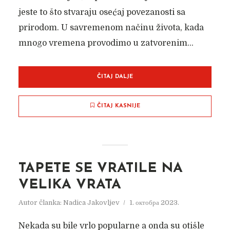
jeste to što stvaraju osećaj povezanosti sa
prirodom. U savremenom načinu života, kada
mnogo vremena provodimo u zatvorenim...
ČITAJ DALJE
ČITAJ KASNIJE
OBOJITE JESEN I ZIMU U
CRVENO
TAPETE SE VRATILE NA
Autor članka:
Nadica Jakovljev
18. октобра 2017.
VELIKA VRATA
Autor članka:
Nadica Jakovljev
1. октобра 2023.
Nekada su bile vrlo popularne a onda su otišle