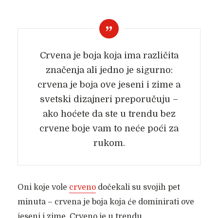
Crvena je boja koja ima različita
značenja ali jedno je sigurno:
crvena je boja ove jeseni i zime a
svetski dizajneri preporučuju –
ako hoćete da ste u trendu bez
crvene boje vam to neće poći za
rukom.
Oni koje vole
crveno
dočekali su svojih pet
minuta – crvena je boja koja će dominirati ove
jeseni i zime. Crveno je u trendu.