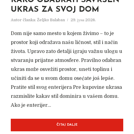
KAKO ODABRATI SAVRŠEN
UKRAS ZA SVOJ DOM
Autor članka:
Željko Balaban
29. јуна 2026.
Dom nije samo mesto u kojem živimo – to je
prostor koji odražava našu ličnost, stil i način
života. Upravo zato detalji igraju važnu ulogu u
stvaranju prijatne atmosfere. Pravilno odabran
ukras može osvežiti prostor, uneti toplinu i
učiniti da se u svom domu osećate još lepše.
Pratite stil svog enterijera Pre kupovine ukrasa
razmislite kakav stil dominira u vašem domu.
Ako je enterijer...
ČITAJ DALJE