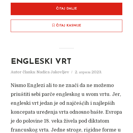
ČITAJ DALJE
ČITAJ KASNIJE
ENGLESKI VRT
Autor članka:
Nadica Jakovljev
2. априла 2023.
Nismo Englezi ali to ne znači da ne možemo
priuštiti sebi parče engleskog u svom vrtu. Jer,
engleski vrt jedan je od najčešćih i najlepših
koncepata uređenja vrta odnosno bašte. Evropa
je do polovine 18. veka živela pod diktatom
francuskog vrta. Jedne stroge, rigidne forme u