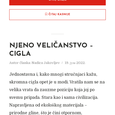
ČITAJ KASNIJE
NJENO VELIČANSTVO –
CIGLA
Autor članka:
Nadica Jakovljev
19. јула 2022.
Jednostavna i, kako mnogi stručnjaci kažu,
skromna cigla opet je u modi. Vratila nam se na
velika vrata da zauzme poziciju koja joj po
svemu pripada. Stara kao i sama civilizacija.
Napravljena od ekološkog materijala –
prirodne gline, što je čini otpornom,