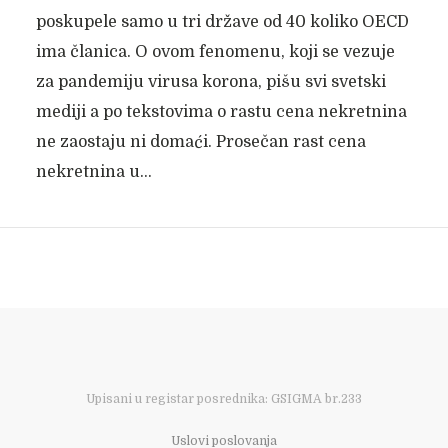
poskupele samo u tri države od 40 koliko OECD
ima članica. O ovom fenomenu, koji se vezuje
za pandemiju virusa korona, pišu svi svetski
mediji a po tekstovima o rastu cena nekretnina
ne zaostaju ni domaći. Prosečan rast cena
nekretnina u...
Upisani u registar posrednika: GSIGMA br.233
Uslovi poslovanja