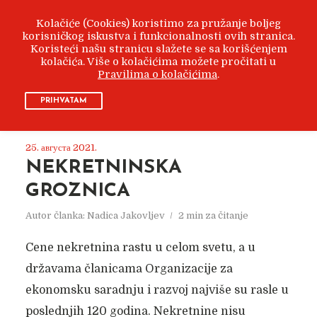
Kolačiće (Cookies) koristimo za pružanje boljeg
korisničkog iskustva i funkcionalnosti ovih stranica.
Koristeći našu stranicu slažete se sa korišćenjem
kolačića. Više o kolačićima možete pročitati u
Pravilima o kolačićima
.
ARHIVA
АВГУСТ 2021
PRIHVATAM
25. августа 2021.
NEKRETNINSKA
GROZNICA
Autor članka:
Nadica Jakovljev
2 min za čitanje
Cene nekretnina rastu u celom svetu, a u
državama članicama Organizacije za
ekonomsku saradnju i razvoj najviše su rasle u
poslednjih 120 godina. Nekretnine nisu