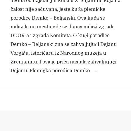
Jedna od najstarijih kuća u Zrenjaninu, koja na
žalost nije sačuvana, jeste kuća plemićke
porodice Demko – Beljanski. Ova kuća se
nalazila na mestu gde se danas nalazi zgrada
DDOR-a i zgrada Komiteta. O kući porodice
Demko – Beljanski zna se zahvaljujući Dejanu
Vorgiću, istoričaru iz Narodnog muzeja u
Zrenjaninu. I ova je priča nastala zahvaljujući
Dejanu. Plemićka porodica Demko –...