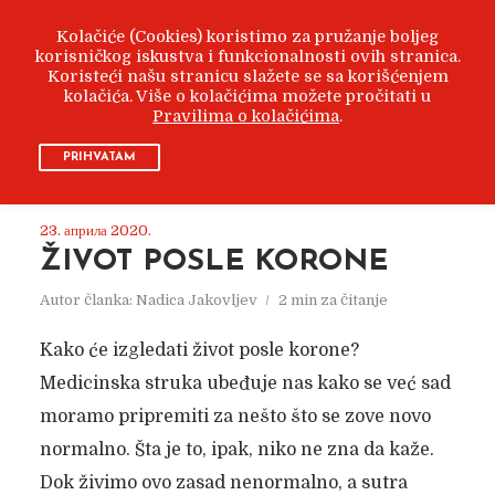
Kolačiće (Cookies) koristimo za pružanje boljeg
korisničkog iskustva i funkcionalnosti ovih stranica.
Koristeći našu stranicu slažete se sa korišćenjem
kolačića. Više o kolačićima možete pročitati u
Pravilima o kolačićima
.
ARHIVA
АПРИЛ 2020
PRIHVATAM
23. априла 2020.
ŽIVOT POSLE KORONE
Autor članka:
Nadica Jakovljev
2 min za čitanje
Kako će izgledati život posle korone?
Medicinska struka ubeđuje nas kako se već sad
moramo pripremiti za nešto što se zove novo
normalno. Šta je to, ipak, niko ne zna da kaže.
Dok živimo ovo zasad nenormalno, a sutra