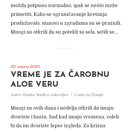
možda potpuno normalno, ipak se nešto može
primetiti. Kako se ograničavanje kretanja
produžavalo, stanovi u zgradama su se praznili.
Mnogi su otkrili da su potekli sa sela, setili se...
20. априла 2020.
VREME JE ZA ČAROBNU
ALOE VERU
Autor članka:
Nadica Jakovljev
2 min za čitanje
Mnogi su ovih dana i nedelja otkrili da imaju
dvorište i baštu. Sad kad imaju vremena, voleli
bi da im dvorište lepše izgleda. Za krizna