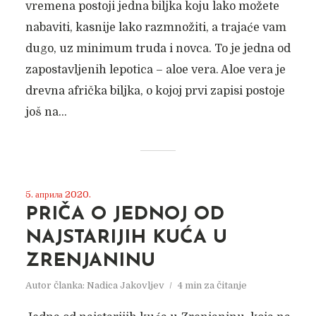
vremena postoji jedna biljka koju lako možete
nabaviti, kasnije lako razmnožiti, a trajaće vam
dugo, uz minimum truda i novca. To je jedna od
zapostavljenih lepotica – aloe vera. Aloe vera je
drevna afrička biljka, o kojoj prvi zapisi postoje
još na...
5. априла 2020.
PRIČA O JEDNOJ OD
NAJSTARIJIH KUĆA U
ZRENJANINU
Autor članka:
Nadica Jakovljev
4 min za čitanje