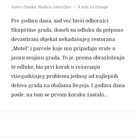
Autor članka:
Nadica Jakovljev
3 min za čitanje
Pre godinu dana, sad već bivši odbornici
Skupštine grada, doneli su odluku da potpuno
devastirani objekat nekadašnjeg restorana
„Motel“ i parcele koje mu pripadaju vrate u
javnu svojinu grada. To je, prema obrazloženju
te odluke, bio prvi korak u rešavanju
višegodišnjeg problema jednog od najlepših
delova grada na obalama Begeja. I godinu dana
posle, na tom se prvom koraku zastalo...