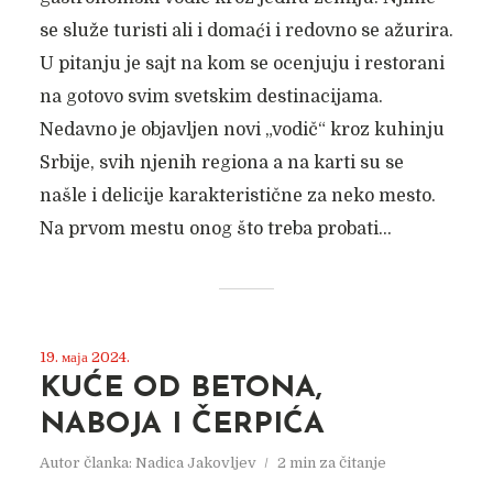
se služe turisti ali i domaći i redovno se ažurira.
U pitanju je sajt na kom se ocenjuju i restorani
na gotovo svim svetskim destinacijama.
Nedavno je objavljen novi „vodič“ kroz kuhinju
Srbije, svih njenih regiona a na karti su se
našle i delicije karakteristične za neko mesto.
Na prvom mestu onog što treba probati...
19. маја 2024.
KUĆE OD BETONA,
NABOJA I ČERPIĆA
Autor članka:
Nadica Jakovljev
2 min za čitanje