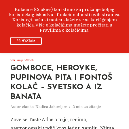
Kolačiće (Cookies) koristimo za pružanje boljeg
korisničkog iskustva i funkcionalnosti ovih stranica.
Koristeći našu stranicu slažete se sa korišćenjem
kolačića. Više o kolačićima možete pročitati u
Pravilima o kolačićima
.
ARHIVA
МАЈ 2024
PRIHVATAM
26. маја 2024.
GOMBOCE, HEROVKE,
PUPINOVA PITA I FONTOŠ
KOLAČ – SVETSKO A IZ
BANATA
Autor članka:
Nadica Jakovljev
2 min za čitanje
Zove se Taste Atlas a to je, recimo,
gastronomski vodič kroz jednu zemlju. Njime