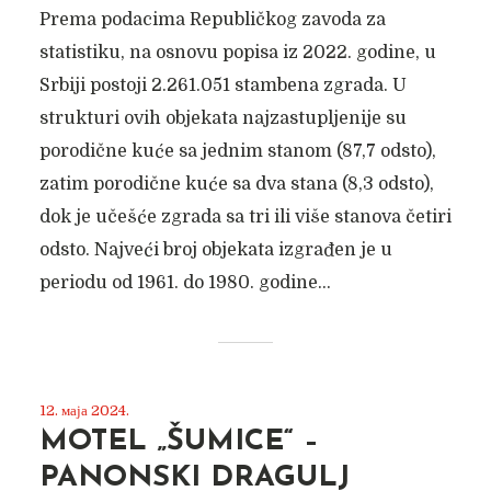
Prema podacima Republičkog zavoda za
statistiku, na osnovu popisa iz 2022. godine, u
Srbiji postoji 2.261.051 stambena zgrada. U
strukturi ovih objekata najzastupljenije su
porodične kuće sa jednim stanom (87,7 odsto),
zatim porodične kuće sa dva stana (8,3 odsto),
dok je učešće zgrada sa tri ili više stanova četiri
odsto. Najveći broj objekata izgrađen je u
periodu od 1961. do 1980. godine...
12. маја 2024.
MOTEL „ŠUMICE“ –
PANONSKI DRAGULJ