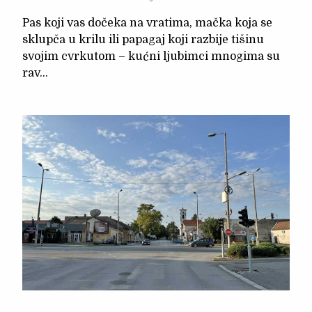
Pas koji vas dočeka na vratima, mačka koja se
sklupča u krilu ili papagaj koji razbije tišinu
svojim cvrkutom – kućni ljubimci mnogima su
rav...