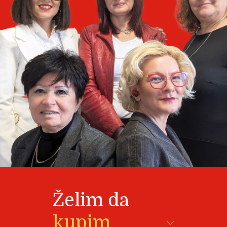
Želim da
kupim