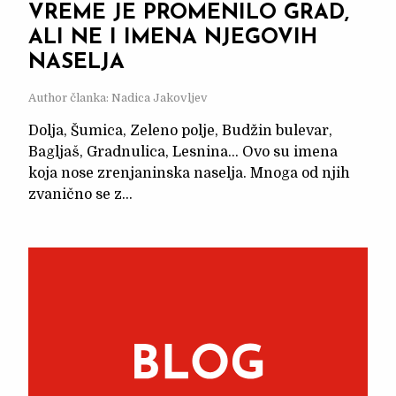
VREME JE PROMENILO GRAD,
ALI NE I IMENA NJEGOVIH
NASELJA
Author članka: Nadica Jakovljev
Dolja, Šumica, Zeleno polje, Budžin bulevar,
Bagljaš, Gradnulica, Lesnina… Ovo su imena
koja nose zrenjaninska naselja. Mnoga od njih
zvanično se z...