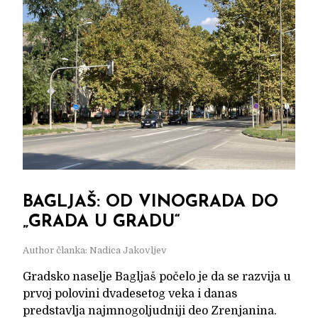
BAGLJAŠ: OD VINOGRADA DO
„GRADA U GRADU“
Author članka: Nadica Jakovljev
Gradsko naselje Bagljaš počelo je da se razvija u
prvoj polovini dvadesetog veka i danas
predstavlja najmnogoljudniji deo Zrenjanina.