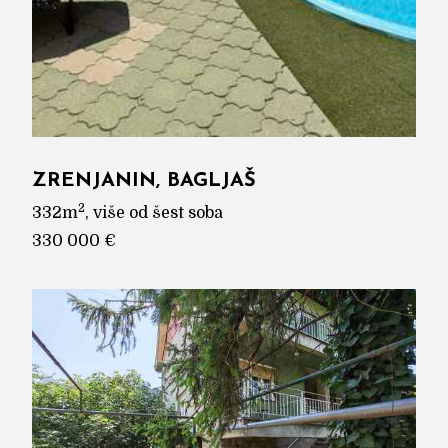
ZRENJANIN, BAGLJAŠ
2
332m
, više od šest soba
330 000 €