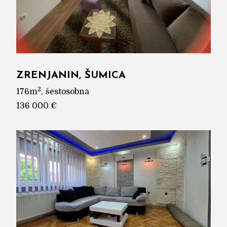
ZRENJANIN, ŠUMICA
2
176m
, šestosobna
136 000 €