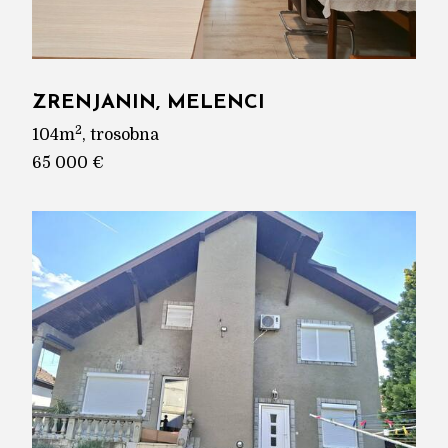
ZRENJANIN, MELENCI
2
104m
, trosobna
65 000 €