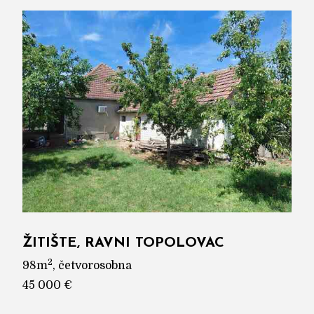
ŽITIŠTE, RAVNI TOPOLOVAC
2
98m
, četvorosobna
45 000 €