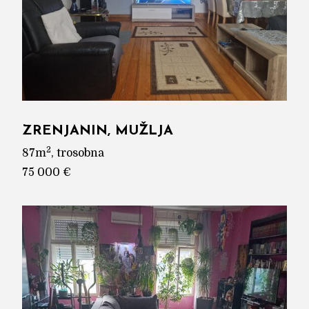
ZRENJANIN, MUŽLJA
2
87m
, trosobna
75 000 €