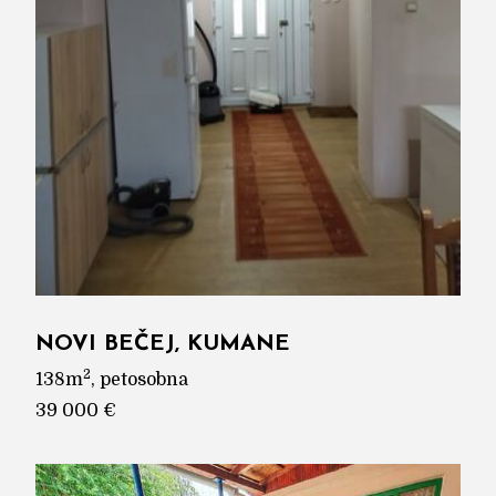
NOVI BEČEJ, KUMANE
2
138m
, petosobna
39 000 €