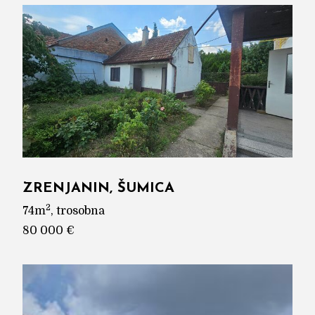
ZRENJANIN, ŠUMICA
2
74m
, trosobna
80 000 €