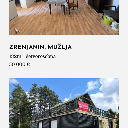
ZRENJANIN, MUŽLJA
2
132m
, četvorosobna
50 000 €