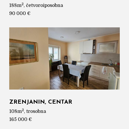
2
188m
, četvoroiposobna
90 000 €
ZRENJANIN, CENTAR
2
108m
, trosobna
165 000 €