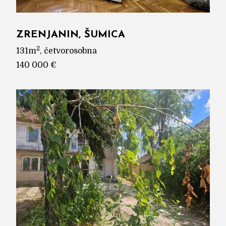
ZRENJANIN, ŠUMICA
2
131m
, četvorosobna
140 000 €