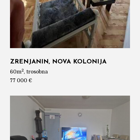
ZRENJANIN, NOVA KOLONIJA
2
60m
, trosobna
77 000 €