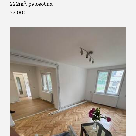
2
222m
, petosobna
72 000 €