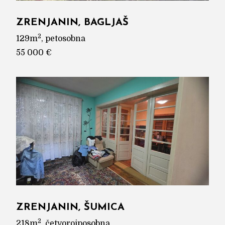
ZRENJANIN, BAGLJAŠ
2
129m
, petosobna
55 000 €
ZRENJANIN, ŠUMICA
2
218m
, četvoroiposobna