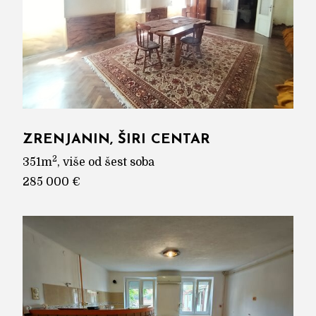
ZRENJANIN, ŠIRI CENTAR
2
351m
, više od šest soba
285 000 €