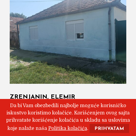
ZRENJANIN, ELEMIR
Da bi Vam obezbedili najbolje moguće korisničko
2
117m
, troiposobna
iskustvo koristimo kolačiće. Korišćenjem ovog sajta
20 000 €
prihvatate korišćenje kolačića u skladu sa uslovima
koje nalaže naša
Politika kolačića
.
PRIHVATAM