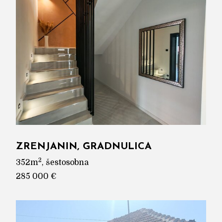
ZRENJANIN, GRADNULICA
2
352m
, šestosobna
285 000 €