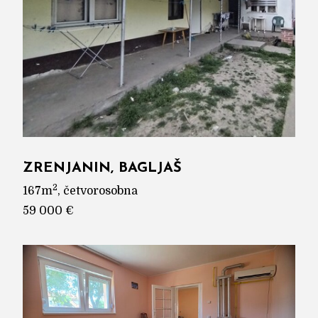
ZRENJANIN, BAGLJAŠ
2
167m
, četvorosobna
59 000 €