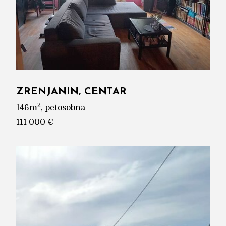
ZRENJANIN, CENTAR
2
146m
, petosobna
111 000 €