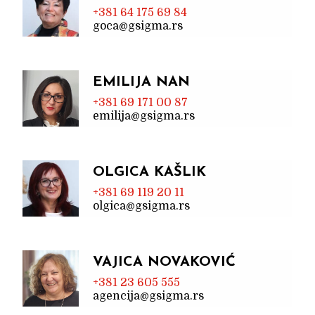
+381 64 175 69 84
goca@gsigma.rs
EMILIJA NAN
+381 69 171 00 87
emilija@gsigma.rs
OLGICA KAŠLIK
+381 69 119 20 11
olgica@gsigma.rs
VAJICA NOVAKOVIĆ
+381 23 605 555
agencija@gsigma.rs