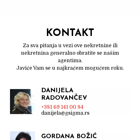
KONTAKT
Za sva pitanja u vezi ove nekretnine ili
nekretnina generalno obratite se našim
agentima.
Javiće Vam se u najkraćem mogućem roku.
DANIJELA
RADOVANČEV
+381 69 141 00 84
danijela@gsigma.rs
GORDANA BOŽIĆ