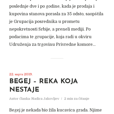
poslednje dve i po godine, kada je prodaja i
kupovina stanova porasla za 35 odsto, saopštila
je Grupacija posrednika u prometu
nepokretnosti Srbije, a preneli mediji. Po
podacima te grupacije, koja radi u okviru
Udruženja za trgovinu Privredne komore...
22. марта 2019.
BEGEJ – REKA KOJA
NESTAJE
Autor članka:
Nadica Jakovljev
2 min za čitanje
Begej je nekada bio žila kucavica grada. Njime