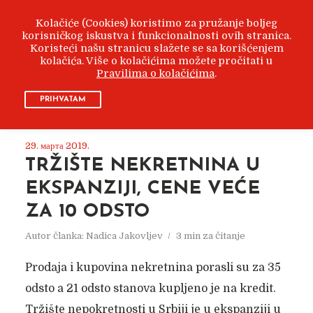
Kolačiće (Cookies) koristimo za pružanje boljeg
korisničkog iskustva i funkcionalnosti ovih stranica.
Koristeći našu stranicu slažete se sa korišćenjem
kolačića. Više o kolačićima možete pročitati u
Pravilima o kolačićima
.
ARHIVA
МАРТ 2019
PRIHVATAM
29. марта 2019.
TRŽIŠTE NEKRETNINA U
EKSPANZIJI, CENE VEĆE
ZA 10 ODSTO
Autor članka:
Nadica Jakovljev
3 min za čitanje
Prodaja i kupovina nekretnina porasli su za 35
odsto a 21 odsto stanova kupljeno je na kredit.
Tržište nepokretnosti u Srbiji je u ekspanziji u