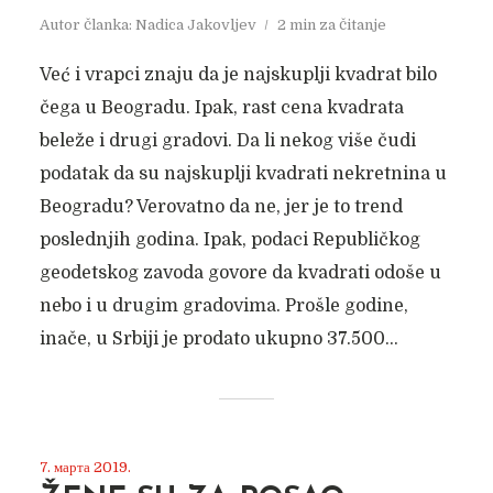
Autor članka:
Nadica Jakovljev
2 min za čitanje
Već i vrapci znaju da je najskuplji kvadrat bilo
čega u Beogradu. Ipak, rast cena kvadrata
beleže i drugi gradovi. Da li nekog više čudi
podatak da su najskuplji kvadrati nekretnina u
Beogradu? Verovatno da ne, jer je to trend
poslednjih godina. Ipak, podaci Republičkog
geodetskog zavoda govore da kvadrati odoše u
nebo i u drugim gradovima. Prošle godine,
inače, u Srbiji je prodato ukupno 37.500...
7. марта 2019.