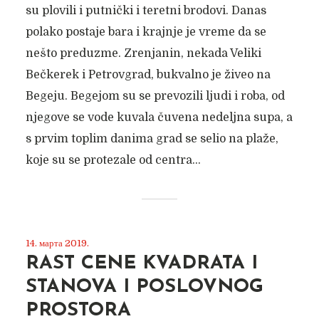
su plovili i putnički i teretni brodovi. Danas
polako postaje bara i krajnje je vreme da se
nešto preduzme. Zrenjanin, nekada Veliki
Bečkerek i Petrovgrad, bukvalno je živeo na
Begeju. Begejom su se prevozili ljudi i roba, od
njegove se vode kuvala čuvena nedeljna supa, a
s prvim toplim danima grad se selio na plaže,
koje su se protezale od centra...
14. марта 2019.
RAST CENE KVADRATA I
STANOVA I POSLOVNOG
PROSTORA