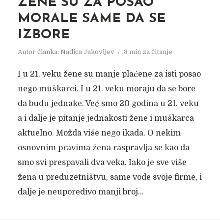
ŽENE SU ZA POSAO
MORALE SAME DA SE
IZBORE
Autor članka:
Nadica Jakovljev
3 min za čitanje
I u 21. veku žene su manje plaćene za isti posao
nego muškarci. I u 21. veku moraju da se bore
da budu jednake. Već smo 20 godina u 21. veku
a i dalje je pitanje jednakosti žene i muškarca
aktuelno. Možda više nego ikada. O nekim
osnovnim pravima žena raspravlja se kao da
smo svi prespavali dva veka. Iako je sve više
žena u preduzetništvu, same vode svoje firme, i
dalje je neuporedivo manji broj...