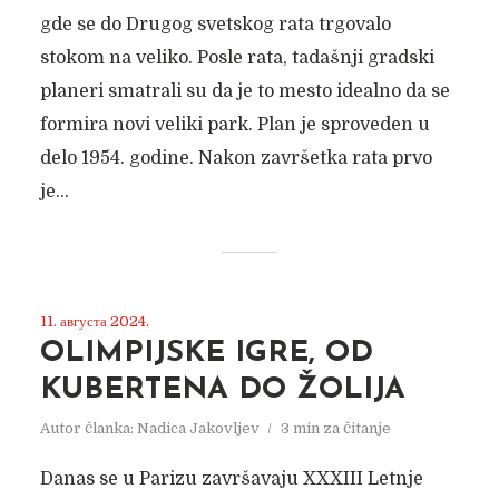
gde se do Drugog svetskog rata trgovalo
stokom na veliko. Posle rata, tadašnji gradski
planeri smatrali su da je to mesto idealno da se
formira novi veliki park. Plan je sproveden u
delo 1954. godine. Nakon završetka rata prvo
je...
11. августа 2024.
OLIMPIJSKE IGRE, OD
KUBERTENA DO ŽOLIJA
Autor članka:
Nadica Jakovljev
3 min za čitanje
Danas se u Parizu završavaju XXXIII Letnje