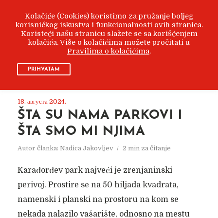
Kolačiće (Cookies) koristimo za pružanje boljeg
korisničkog iskustva i funkcionalnosti ovih stranica.
Koristeći našu stranicu slažete se sa korišćenjem
kolačića. Više o kolačićima možete pročitati u
Pravilima o kolačićima
.
ARHIVA
АВГУСТ 2024
PRIHVATAM
18. августа 2024.
ŠTA SU NAMA PARKOVI I
ŠTA SMO MI NJIMA
Autor članka:
Nadica Jakovljev
2 min za čitanje
Karađorđev park najveći je zrenjaninski
perivoj. Prostire se na 50 hiljada kvadrata,
namenski i planski na prostoru na kom se
nekada nalazilo vašarište, odnosno na mestu