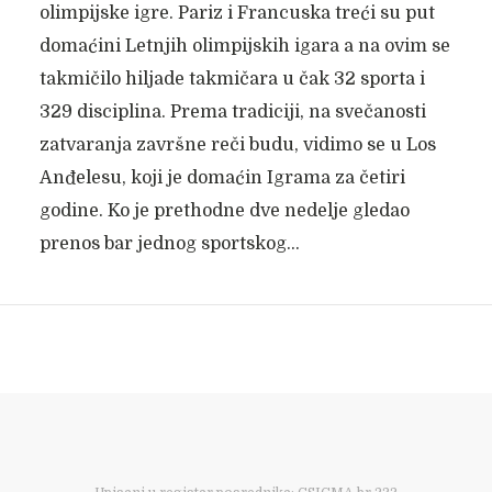
olimpijske igre. Pariz i Francuska treći su put
domaćini Letnjih olimpijskih igara a na ovim se
takmičilo hiljade takmičara u čak 32 sporta i
329 disciplina. Prema tradiciji, na svečanosti
zatvaranja završne reči budu, vidimo se u Los
Anđelesu, koji je domaćin Igrama za četiri
godine. Ko je prethodne dve nedelje gledao
prenos bar jednog sportskog...