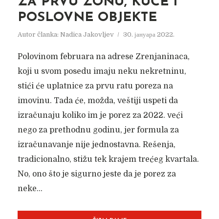
ZA PRVU ZONU, KUĆE I
POSLOVNE OBJEKTE
Autor članka:
Nadica Jakovljev
30. јануара 2022.
NAJGORA I NAJBOLJA
VREMENA
Polovinom februara na adrese Zrenjaninaca,
koji u svom posedu imaju neku nekretninu,
Autor članka:
Nadica Jakovljev
30. децембра 2020.
stići će uplatnice za prvu ratu poreza na
imovinu. Tada će, možda, veštiji uspeti da
izračunaju koliko im je porez za 2022. veći
nego za prethodnu godinu, jer formula za
izračunavanje nije jednostavna. Rešenja,
tradicionalno, stižu tek krajem trećeg kvartala.
No, ono što je sigurno jeste da je porez za
neke...