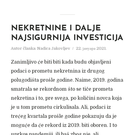
NEKRETNINE I DALJE
NAJSIGURNIJA INVESTICIJA
Autor članka:
Nadica Jakovljev
22. јануара 2021.
Zanimljivo će biti biti kada budu objavljeni
podaci o prometu nekretnina iz drugog
polugodišta prošle godine. Naime, 2019. godina
smatrala se rekordnom što se tiče prometa
nekretina i to, pre svega, po količini novca koja
je u tom prometu cirkulisala. Ali, podaci iz
trećeg kvartala prošle godine pokazuju da je
moguće da će rekord iz 2019. biti oboren. I to
uprkos pandemiji, ili baš zbog nje, ali...