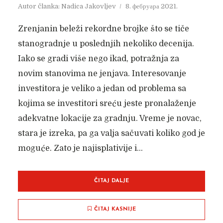
Autor članka:
Nadica Jakovljev
8. фебруара 2021.
Zrenjanin beleži rekordne brojke što se tiče
stanogradnje u poslednjih nekoliko decenija.
Iako se gradi više nego ikad, potražnja za
novim stanovima ne jenjava. Interesovanje
investitora je veliko a jedan od problema sa
kojima se investitori sreću jeste pronalaženje
adekvatne lokacije za gradnju. Vreme je novac,
stara je izreka, pa ga valja sačuvati koliko god je
moguće. Zato je najisplativije i...
ČITAJ DALJE
ČITAJ KASNIJE