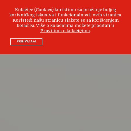
Kolačiće (Cookies) koristimo za pružanje boljeg
korisničkog iskustva i funkcionalnosti ovih stranica.
Koristeći našu stranicu slažete se sa korišćenjem
kolačića. Više o kolačićima možete pročitati u
Pravilima o kolačićima
.
PRIHVATAM