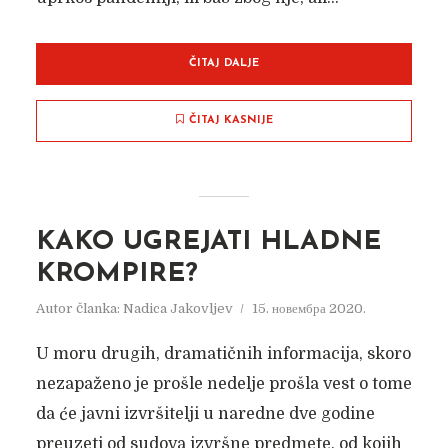
ČITAJ DALJE
ČITAJ KASNIJE
KAKO UGREJATI HLADNE
KROMPIRE?
Autor članka:
Nadica Jakovljev
15. новембра 2020.
U moru drugih, dramatičnih informacija, skoro
nezapaženo je prošle nedelje prošla vest o tome
da će javni izvršitelji u naredne dve godine
preuzeti od sudova izvršne predmete, od kojih