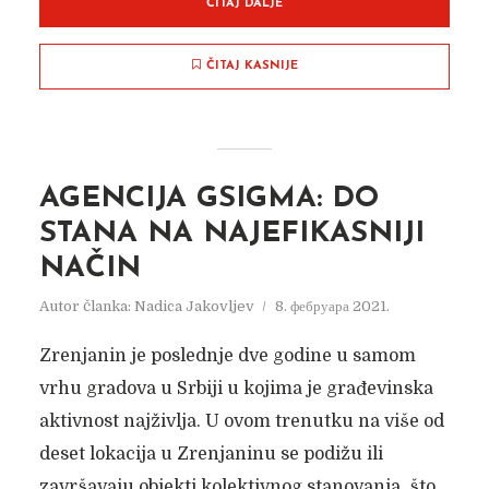
ČITAJ DALJE
ČITAJ KASNIJE
AGENCIJA GSIGMA: DO
STANA NA NAJEFIKASNIJI
NAČIN
Autor članka:
Nadica Jakovljev
8. фебруара 2021.
Zrenjanin je poslednje dve godine u samom
vrhu gradova u Srbiji u kojima je građevinska
aktivnost najživlja. U ovom trenutku na više od
deset lokacija u Zrenjaninu se podižu ili
završavaju objekti kolektivnog stanovanja, što