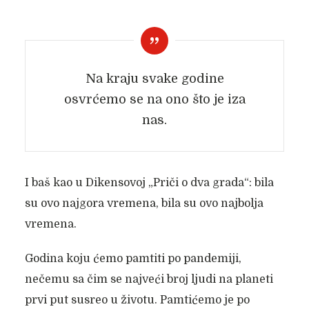
Na kraju svake godine
osvrćemo se na ono što je iza
nas.
I baš kao u Dikensovoj „Priči o dva grada“: bila
su ovo najgora vremena, bila su ovo najbolja
vremena.
Godina koju ćemo pamtiti po pandemiji,
nečemu sa čim se najveći broj ljudi na planeti
prvi put susreo u životu. Pamtićemo je po