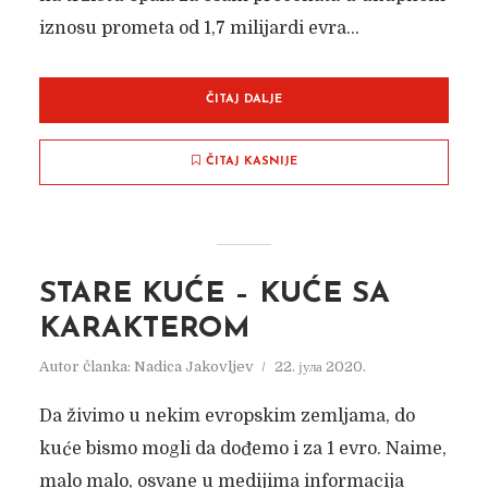
iznosu prometa od 1,7 milijardi evra...
ČITAJ DALJE
ČITAJ KASNIJE
STARE KUĆE – KUĆE SA
KARAKTEROM
Autor članka:
Nadica Jakovljev
22. јула 2020.
Da živimo u nekim evropskim zemljama, do
kuće bismo mogli da dođemo i za 1 evro. Naime,
malo malo, osvane u medijima informacija