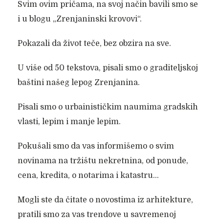
Svim ovim pričama, na svoj način bavili smo se
i u blogu „Zrenjaninski krovovi“.
Pokazali da život teče, bez obzira na sve.
U više od 50 tekstova, pisali smo o graditeljskoj
baštini našeg lepog Zrenjanina.
Pisali smo o urbainističkim naumima gradskih
vlasti, lepim i manje lepim.
Pokušali smo da vas informišemo o svim
novinama na tržištu nekretnina, od ponude,
cena, kredita, o notarima i katastru…
Mogli ste da čitate o novostima iz arhitekture,
pratili smo za vas trendove u savremenoj