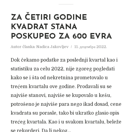
ZA ČETIRI GODINE
KVADRAT STANA
POSKUPEO ZA 600 EVRA
Autor članka:
Nadica Jakovljev
11. децембра 2022.
Dok čekamo podatke za poslednji kvartal kao i
statistiku za celu 2022, nije zgoreg pogledati
kako se i šta od nekretnina prometovalo u
trećem kvartalu ove godine. Prodavali su se
najviše stanovi, najviše se kupovalo u kešu,
potrošeno je najviše para nego ikad dosad, cene
kvadrata su porasle, tako bi ukratko glasio opis
trećeg kvartala. Kao i u svakom kvartalu, beleže
se rekorderi. Da li nekog...