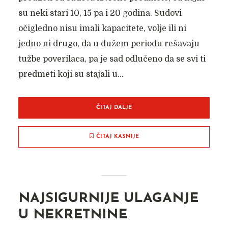
su neki stari 10, 15 pa i 20 godina. Sudovi
očigledno nisu imali kapacitete, volje ili ni
jedno ni drugo, da u dužem periodu rešavaju
tužbe poverilaca, pa je sad odlučeno da se svi ti
predmeti koji su stajali u...
ČITAJ DALJE
ČITAJ KASNIJE
NAJSIGURNIJE ULAGANJE
U NEKRETNINE