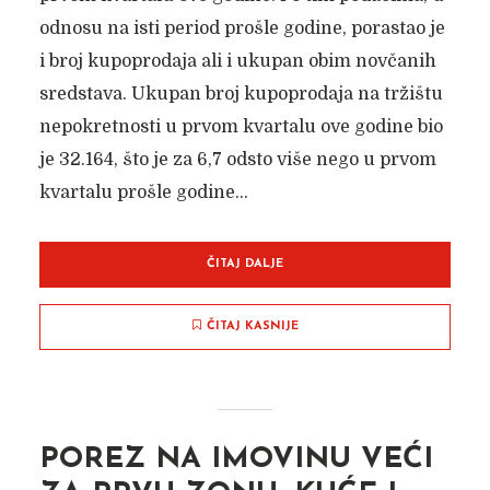
odnosu na isti period prošle godine, porastao je
i broj kupoprodaja ali i ukupan obim novčanih
sredstava. Ukupan broj kupoprodaja na tržištu
nepokretnosti u prvom kvartalu ove godine bio
je 32.164, što je za 6,7 odsto više nego u prvom
kvartalu prošle godine...
ČITAJ DALJE
ČITAJ KASNIJE
POREZ NA IMOVINU VEĆI