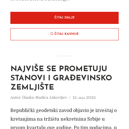
ČITAJ DALJE
ČITAJ KASNIJE
NAJVIŠE SE PROMETUJU
STANOVI I GRAĐEVINSKO
ZEMLJIŠTE
Autor članka:
Nadica Jakovljev
12. маја 2022.
Republički geodetski zavod objavio je izveštaj o
kretanjima na tržištu nekretnina Srbije u
prvom kvartalu ove godine. Po tim podacima, u