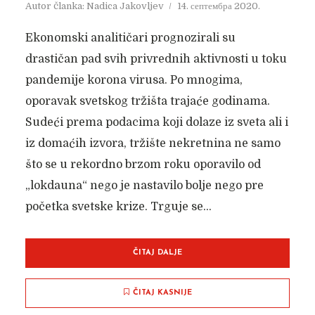
Autor članka:
Nadica Jakovljev
14. септембра 2020.
Ekonomski analitičari prognozirali su
drastičan pad svih privrednih aktivnosti u toku
pandemije korona virusa. Po mnogima,
oporavak svetskog tržišta trajaće godinama.
Sudeći prema podacima koji dolaze iz sveta ali i
iz domaćih izvora, tržište nekretnina ne samo
što se u rekordno brzom roku oporavilo od
„lokdauna“ nego je nastavilo bolje nego pre
početka svetske krize. Trguje se...
ČITAJ DALJE
ČITAJ KASNIJE