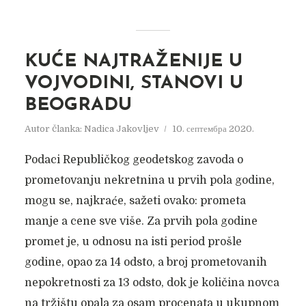
KUĆE NAJTRAŽENIJE U
VOJVODINI, STANOVI U
BEOGRADU
Autor članka:
Nadica Jakovljev
10. септембра 2020.
Podaci Republičkog geodetskog zavoda o
prometovanju nekretnina u prvih pola godine,
mogu se, najkraće, sažeti ovako: prometa
manje a cene sve više. Za prvih pola godine
promet je, u odnosu na isti period prošle
godine, opao za 14 odsto, a broj prometovanih
nepokretnosti za 13 odsto, dok je količina novca
na tržištu opala za osam procenata u ukupnom