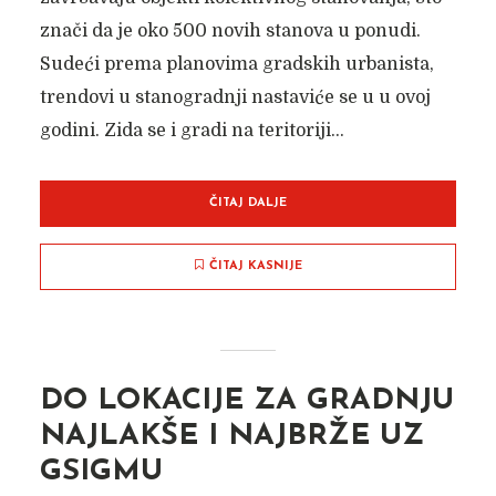
znači da je oko 500 novih stanova u ponudi.
Sudeći prema planovima gradskih urbanista,
trendovi u stanogradnji nastaviće se u u ovoj
godini. Zida se i gradi na teritoriji...
ČITAJ DALJE
ČITAJ KASNIJE
DO LOKACIJE ZA GRADNJU
NAJLAKŠE I NAJBRŽE UZ
GSIGMU