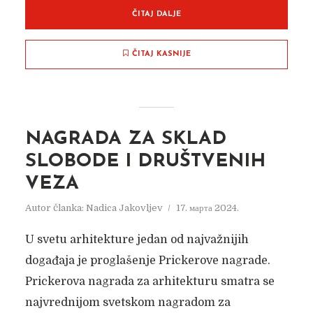
ČITAJ DALJE
ČITAJ KASNIJE
NAGRADA ZA SKLAD
SLOBODE I DRUŠTVENIH
VEZA
Autor članka:
Nadica Jakovljev
17. марта 2024.
U svetu arhitekture jedan od najvažnijih
događaja je proglašenje Prickerove nagrade.
Prickerova nagrada za arhitekturu smatra se
najvrednijom svetskom nagradom za