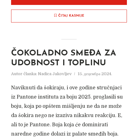
ČITAJ KASNIJE
ČOKOLADNO SMEĐA ZA
UDOBNOST I TOPLINU
Autor članka:
Nadica Jakovljev
15. децембра 2024.
Naviknuti da šokiraju, i ove godine stručnjaci
iz Pantone instituta za boju 2025. proglasili su
boju, koja po opštem mišljenju ne da ne može
da šokira nego ne izaziva nikakvu reakciju. E,
ali to je Pantone. Boja koja će dominirati
naredne godine dolazi iz palate smeđih boja.