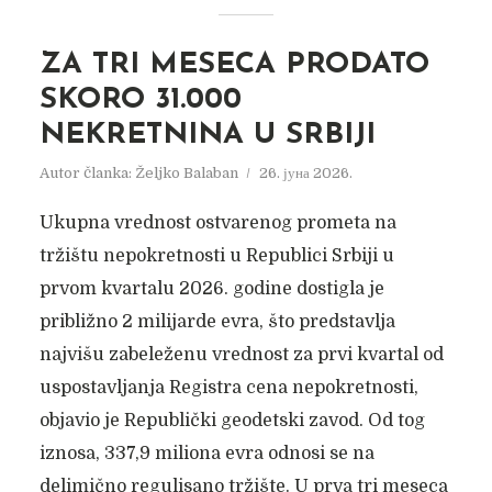
ZA TRI MESECA PRODATO
SKORO 31.000
NEKRETNINA U SRBIJI
Autor članka:
Željko Balaban
26. јуна 2026.
Ukupna vrednost ostvarenog prometa na
tržištu nepokretnosti u Republici Srbiji u
prvom kvartalu 2026. godine dostigla je
približno 2 milijarde evra, što predstavlja
najvišu zabeleženu vrednost za prvi kvartal od
uspostavljanja Registra cena nepokretnosti,
objavio je Republički geodetski zavod. Od tog
iznosa, 337,9 miliona evra odnosi se na
delimično regulisano tržište. U prva tri meseca