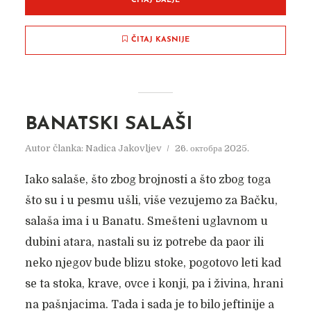
ČITAJ DALJE
ČITAJ KASNIJE
BANATSKI SALAŠI
Autor članka:
Nadica Jakovljev
26. октобра 2025.
Iako salaše, što zbog brojnosti a što zbog toga
što su i u pesmu ušli, više vezujemo za Bačku,
salaša ima i u Banatu. Smešteni uglavnom u
dubini atara, nastali su iz potrebe da paor ili
neko njegov bude blizu stoke, pogotovo leti kad
se ta stoka, krave, ovce i konji, pa i živina, hrani
na pašnjacima. Tada i sada je to bilo jeftinije a