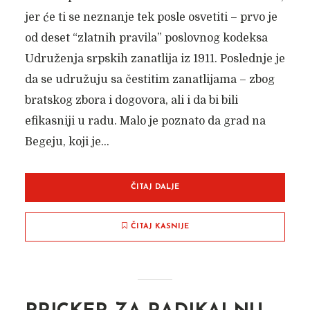
jer će ti se neznanje tek posle osvetiti – prvo je
od deset “zlatnih pravila” poslovnog kodeksa
Udruženja srpskih zanatlija iz 1911. Poslednje je
da se udružuju sa čestitim zanatlijama – zbog
bratskog zbora i dogovora, ali i da bi bili
efikasniji u radu. Malo je poznato da grad na
Begeju, koji je...
ČITAJ DALJE
NAJVIŠE SE PROMETUJU
STANOVI I GRAĐEVINSKO
ČITAJ KASNIJE
ZEMLJIŠTE
Autor članka:
Nadica Jakovljev
12. маја 2022.