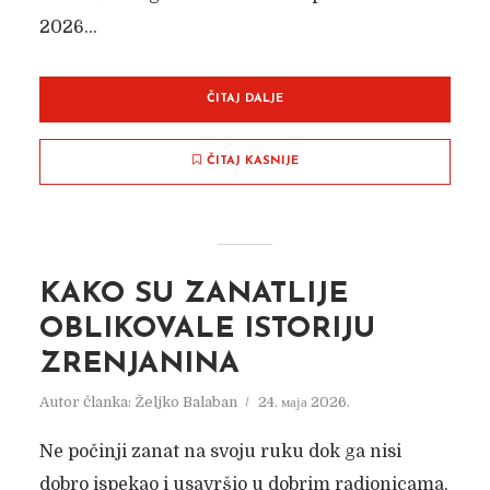
2026...
ČITAJ DALJE
ČITAJ KASNIJE
KAKO SU ZANATLIJE
OBLIKOVALE ISTORIJU
ZRENJANINA
Autor članka:
Željko Balaban
24. маја 2026.
Ne počinji zanat na svoju ruku dok ga nisi
dobro ispekao i usavršio u dobrim radionicama,