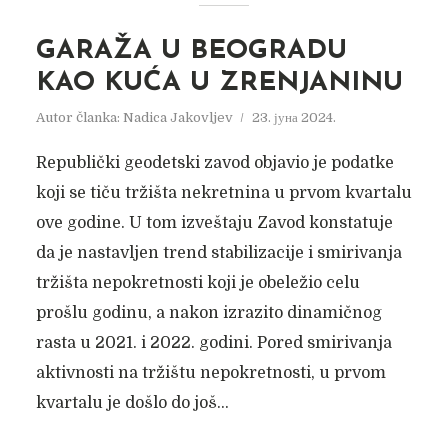
GARAŽA U BEOGRADU
KAO KUĆA U ZRENJANINU
Autor članka:
Nadica Jakovljev
23. јуна 2024.
Republički geodetski zavod objavio je podatke
koji se tiču tržišta nekretnina u prvom kvartalu
ove godine. U tom izveštaju Zavod konstatuje
da je nastavljen trend stabilizacije i smirivanja
tržišta nepokretnosti koji je obeležio celu
prošlu godinu, a nakon izrazito dinamičnog
rasta u 2021. i 2022. godini. Pored smirivanja
aktivnosti na tržištu nepokretnosti, u prvom
kvartalu je došlo do još...