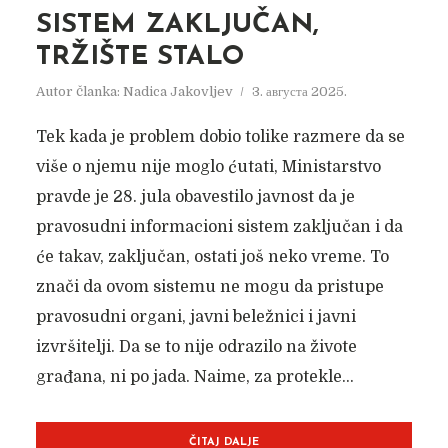
SISTEM ZAKLJUČAN,
TRŽIŠTE STALO
Autor članka:
Nadica Jakovljev
3. августа 2025.
Tek kada je problem dobio tolike razmere da se
više o njemu nije moglo ćutati, Ministarstvo
pravde je 28. jula obavestilo javnost da je
pravosudni informacioni sistem zaključan i da
će takav, zaključan, ostati još neko vreme. To
znači da ovom sistemu ne mogu da pristupe
pravosudni organi, javni beležnici i javni
izvršitelji. Da se to nije odrazilo na živote
građana, ni po jada. Naime, za protekle...
ČITAJ DALJE