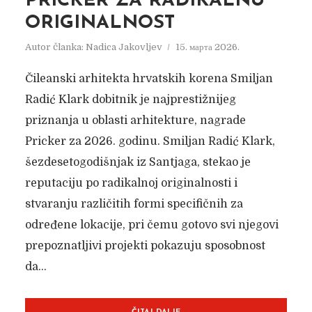
PRICKER ZA RADIKALNU
ORIGINALNOST
Autor članka:
Nadica Jakovljev
15. марта 2026.
Čileanski arhitekta hrvatskih korena Smiljan
Radić Klark dobitnik je najprestižnijeg
priznanja u oblasti arhitekture, nagrade
Pricker za 2026. godinu. Smiljan Radić Klark,
šezdesetogodišnjak iz Santjaga, stekao je
reputaciju po radikalnoj originalnosti i
stvaranju različitih formi specifičnih za
određene lokacije, pri čemu gotovo svi njegovi
prepoznatljivi projekti pokazuju sposobnost
da...