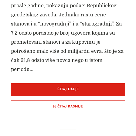
prošle godine, pokazuju podaci Republičkog
geodetskog zavoda. Jednako rastu cene
stanova i u “novogradnji” i u “starogradnji”. Za
7,2 odsto porastao je broj ugovora kojima su
prometovani stanovi a za kupovinu je
potrošeno malo više od milijardu evra, što je za
čak 21,8 odsto više novca nego u istom
periodu...
ČITAJ DALJE
ČITAJ KASNIJE