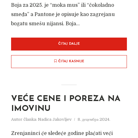
Boja za 2025. je “moka mus” ili “čokoladno
smeđa” a Pantone je opisuje kao zagrejanu
bogatu smešu nijansi. Boja...
ČITAJ DALJE
ČITAJ KASNIJE
VEĆE CENE I POREZA NA
IMOVINU
Autor članka:
Nadica Jakovljev
8. децембра 2024.
Zrenjaninci će sledeće godine plaćati veći