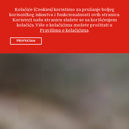
Kolačiće (Cookies) koristimo za pružanje boljeg
korisničkog iskustva i funkcionalnosti ovih stranica.
Koristeći našu stranicu slažete se sa korišćenjem
kolačića. Više o kolačićima možete pročitati u
Pravilima o kolačićima
.
PRIHVATAM