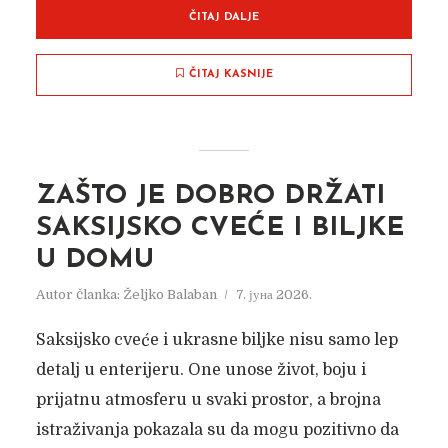
ČITAJ DALJE
ČITAJ KASNIJE
ZAŠTO JE DOBRO DRŽATI
SAKSIJSKO CVEĆE I BILJKE
U DOMU
Autor članka:
Željko Balaban
7. јуна 2026.
Saksijsko cveće i ukrasne biljke nisu samo lep
detalj u enterijeru. One unose život, boju i
prijatnu atmosferu u svaki prostor, a brojna
istraživanja pokazala su da mogu pozitivno da