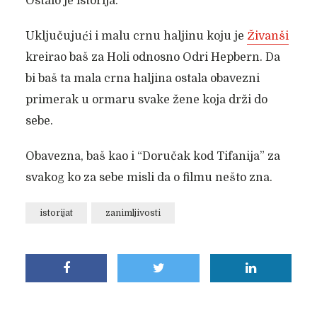
Ostalo je istorija.
Uključujući i malu crnu haljinu koju je
Živanši
kreirao baš za Holi odnosno Odri Hepbern. Da
bi baš ta mala crna haljina ostala obavezni
primerak u ormaru svake žene koja drži do
sebe.
Obavezna, baš kao i “Doručak kod Tifanija” za
svakog ko za sebe misli da o filmu nešto zna.
istorijat
zanimljivosti