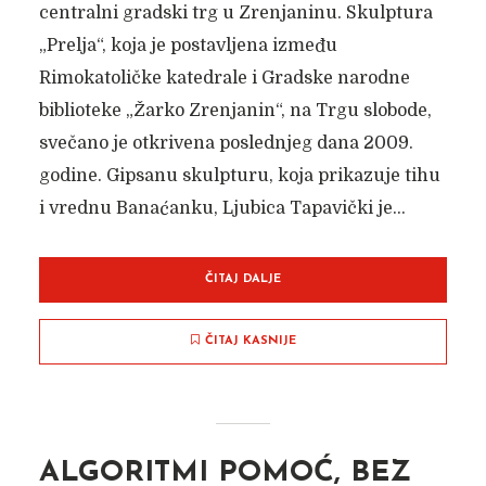
centralni gradski trg u Zrenjaninu. Skulptura
„Prelja“, koja je postavljena između
Rimokatoličke katedrale i Gradske narodne
biblioteke „Žarko Zrenjanin“, na Trgu slobode,
svečano je otkrivena poslednjeg dana 2009.
godine. Gipsanu skulpturu, koja prikazuje tihu
i vrednu Banaćanku, Ljubica Tapavički je...
ČITAJ DALJE
ČITAJ KASNIJE
ALGORITMI POMOĆ, BEZ