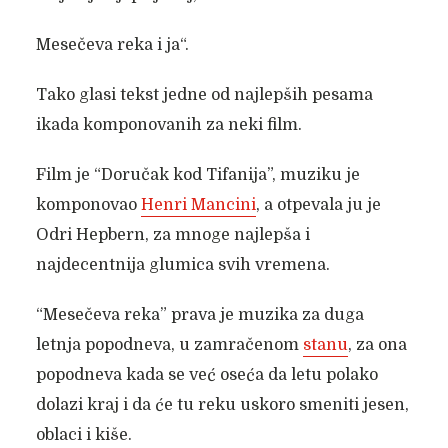
Mesečeva reka i ja“.
Tako glasi tekst jedne od najlepših pesama
ikada komponovanih za neki film.
Film je “Doručak kod Tifanija”, muziku je
komponovao
Henri Mancini
, a otpevala ju je
Odri Hepbern, za mnoge najlepša i
najdecentnija glumica svih vremena.
“Mesečeva reka” prava je muzika za duga
letnja popodneva, u zamračenom
stanu
, za ona
popodneva kada se već oseća da letu polako
dolazi kraj i da će tu reku uskoro smeniti jesen,
oblaci i kiše.