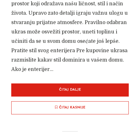
prostor koji odražava našu ličnost, stil i način
života. Upravo zato detalji igraju važnu ulogu u
stvaranju prijatne atmosfere. Pravilno odabran
ukras može osvežiti prostor, uneti toplinu i
učiniti da se u svom domu osećate još lepše.
Pratite stil svog enterijera Pre kupovine ukrasa
razmislite kakav stil dominira u vašem domu.
Ako je enterijer...
ČITAJ DALJE
ČITAJ KASNIJE