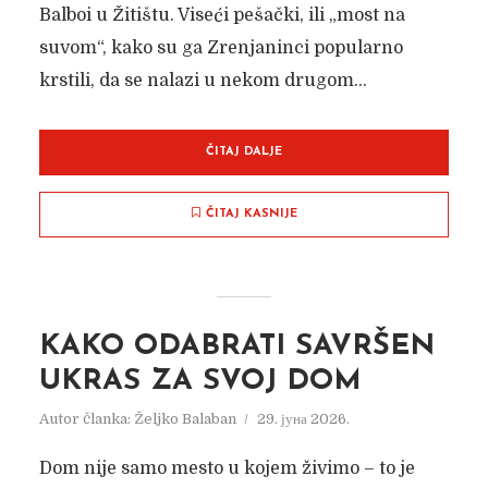
Balboi u Žitištu. Viseći pešački, ili „most na
suvom“, kako su ga Zrenjaninci popularno
krstili, da se nalazi u nekom drugom...
ČITAJ DALJE
ČITAJ KASNIJE
KAKO ODABRATI SAVRŠEN
UKRAS ZA SVOJ DOM
Autor članka:
Željko Balaban
29. јуна 2026.
Dom nije samo mesto u kojem živimo – to je