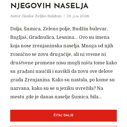
NJEGOVIH NASELJA
Autor članka:
Željko Balaban
19. јула 2026.
Dolja, Šumica, Zeleno polje, Budžin bulevar,
Bagljaš, Gradnulica, Lesnina… Ovo su imena
koja nose zrenjaninska naselja. Mnoga od njih
zvanično se zovu drugačije, ali ni vreme ni
društvene promene nisu mogli ništa tome kako
su građani naučili i navikli da zovu ove delove
grada Zrenjanina. Kako su nastala, po kome su
nazvana, kako su se u jeziku uvrežila? Na
mestu gde je danas naselje Šumica, bila...
ČITAJ DALJE