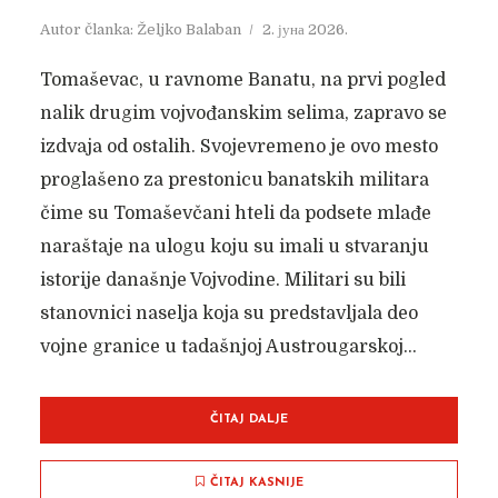
Autor članka:
Željko Balaban
2. јуна 2026.
Tomaševac, u ravnome Banatu, na prvi pogled
nalik drugim vojvođanskim selima, zapravo se
izdvaja od ostalih. Svojevremeno je ovo mesto
proglašeno za prestonicu banatskih militara
čime su Tomaševčani hteli da podsete mlađe
naraštaje na ulogu koju su imali u stvaranju
istorije današnje Vojvodine. Militari su bili
stanovnici naselja koja su predstavljala deo
vojne granice u tadašnjoj Austrougarskoj...
ČITAJ DALJE
ČITAJ KASNIJE