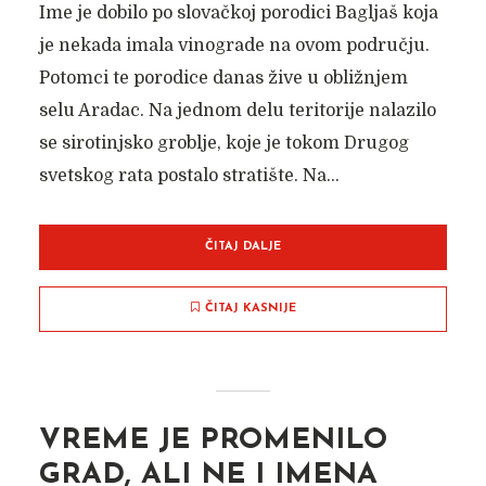
Ime je dobilo po slovačkoj porodici Bagljaš koja
je nekada imala vinograde na ovom području.
Potomci te porodice danas žive u obližnjem
selu Aradac. Na jednom delu teritorije nalazilo
se sirotinjsko groblje, koje je tokom Drugog
svetskog rata postalo stratište. Na...
ČITAJ DALJE
ČITAJ KASNIJE
VREME JE PROMENILO
GRAD, ALI NE I IMENA