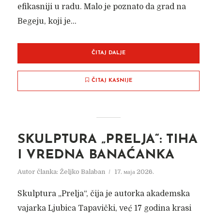
efikasniji u radu. Malo je poznato da grad na
Begeju, koji je...
ČITAJ DALJE
ČITAJ KASNIJE
SKULPTURA „PRELJA“: TIHA
I VREDNA BANAĆANKA
Autor članka:
Željko Balaban
17. маја 2026.
Skulptura „Prelja“, čija je autorka akademska
vajarka Ljubica Tapavički, već 17 godina krasi