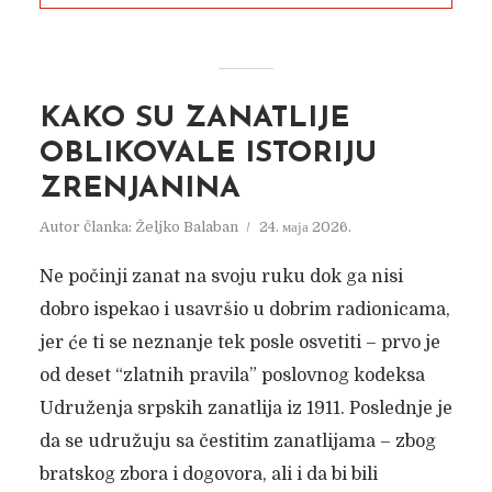
KAKO SU ZANATLIJE
OBLIKOVALE ISTORIJU
ZRENJANINA
Autor članka:
Željko Balaban
24. маја 2026.
Ne počinji zanat na svoju ruku dok ga nisi
dobro ispekao i usavršio u dobrim radionicama,
jer će ti se neznanje tek posle osvetiti – prvo je
od deset “zlatnih pravila” poslovnog kodeksa
Udruženja srpskih zanatlija iz 1911. Poslednje je
da se udružuju sa čestitim zanatlijama – zbog
bratskog zbora i dogovora, ali i da bi bili