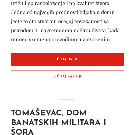
utiču i na raspoloženje i na kvalitet života.
Jedna od najvećih prednosti biljaka u domu
jeste to što stvaraju osećaj povezanosti sa
prirodom. U savremenom načinu života, kada
mnogo vremena provodimo u zatvorenim...
ČITAJ DALJE
ČITAJ KASNIJE
TOMAŠEVAC, DOM
BANATSKIH MILITARA I
ŠORA