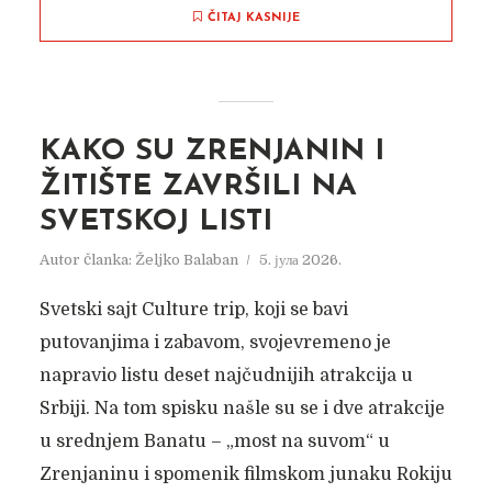
ČITAJ KASNIJE
KAKO SU ZRENJANIN I
„MESEČEVA REKA“ ZA
ŽITIŠTE ZAVRŠILI NA
DUGA LETNJA
SVETSKOJ LISTI
POPODNEVA
Autor članka:
Željko Balaban
5. јула 2026.
Autor članka:
Nadica Jakovljev
23. августа 2019.
Svetski sajt Culture trip, koji se bavi
putovanjima i zabavom, svojevremeno je
napravio listu deset najčudnijih atrakcija u
Srbiji. Na tom spisku našle su se i dve atrakcije
u srednjem Banatu – „most na suvom“ u
Zrenjaninu i spomenik filmskom junaku Rokiju