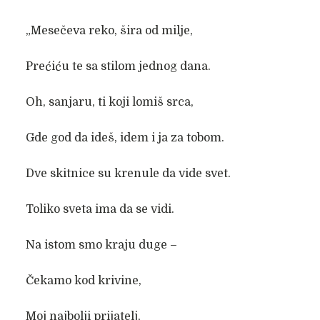
„Mesečeva reko, šira od milje,
Prećiću te sa stilom jednog dana.
Oh, sanjaru, ti koji lomiš srca,
Gde god da ideš, idem i ja za tobom.
Dve skitnice su krenule da vide svet.
Toliko sveta ima da se vidi.
Na istom smo kraju duge –
Čekamo kod krivine,
Moj najbolji prijatelj,