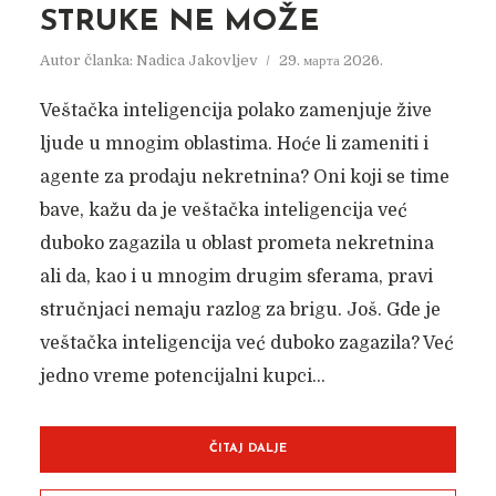
STRUKE NE MOŽE
Autor članka:
Nadica Jakovljev
29. марта 2026.
Veštačka inteligencija polako zamenjuje žive
ljude u mnogim oblastima. Hoće li zameniti i
agente za prodaju nekretnina? Oni koji se time
bave, kažu da je veštačka inteligencija već
duboko zagazila u oblast prometa nekretnina
ali da, kao i u mnogim drugim sferama, pravi
stručnjaci nemaju razlog za brigu. Još. Gde je
veštačka inteligencija već duboko zagazila? Već
jedno vreme potencijalni kupci...
ČITAJ DALJE