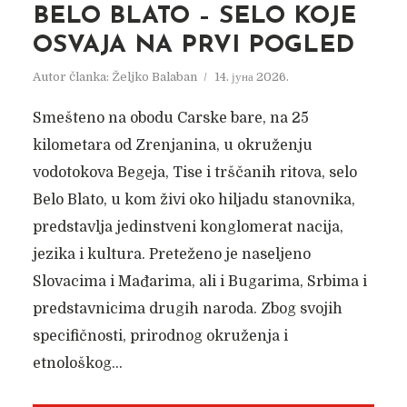
BELO BLATO – SELO KOJE
OSVAJA NA PRVI POGLED
Autor članka:
Željko Balaban
14. јуна 2026.
Smešteno na obodu Carske bare, na 25
kilometara od Zrenjanina, u okruženju
vodotokova Begeja, Tise i trščanih ritova, selo
Belo Blato, u kom živi oko hiljadu stanovnika,
predstavlja jedinstveni konglomerat nacija,
jezika i kultura. Preteženo je naseljeno
Slovacima i Mađarima, ali i Bugarima, Srbima i
predstavnicima drugih naroda. Zbog svojih
specifičnosti, prirodnog okruženja i
etnološkog...