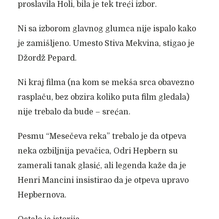
proslavila Holi, bila je tek treći izbor.
Ni sa izborom glavnog glumca nije ispalo kako
je zamišljeno. Umesto Stiva Mekvina, stigao je
Džordž Pepard.
Ni kraj filma (na kom se mekša srca obavezno
rasplaču, bez obzira koliko puta film gledala)
nije trebalo da bude – srećan.
Pesmu “Mesečeva reka” trebalo je da otpeva
neka ozbiljnija pevačica, Odri Hepbern su
zamerali tanak glasić, ali legenda kaže da je
Henri Mancini insistirao da je otpeva upravo
Hepbernova.