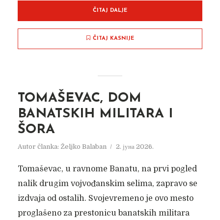
ČITAJ DALJE
ČITAJ KASNIJE
TOMAŠEVAC, DOM
BANATSKIH MILITARA I
ŠORA
Autor članka:
Željko Balaban
2. јуна 2026.
Tomaševac, u ravnome Banatu, na prvi pogled
nalik drugim vojvođanskim selima, zapravo se
izdvaja od ostalih. Svojevremeno je ovo mesto
proglašeno za prestonicu banatskih militara