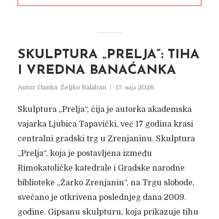
SKULPTURA „PRELJA“: TIHA
I VREDNA BANAĆANKA
Autor članka:
Željko Balaban
17. маја 2026.
Skulptura „Prelja“, čija je autorka akademska
vajarka Ljubica Tapavički, već 17 godina krasi
centralni gradski trg u Zrenjaninu. Skulptura
„Prelja“, koja je postavljena između
Rimokatoličke katedrale i Gradske narodne
biblioteke „Žarko Zrenjanin“, na Trgu slobode,
svečano je otkrivena poslednjeg dana 2009.
godine. Gipsanu skulpturu, koja prikazuje tihu