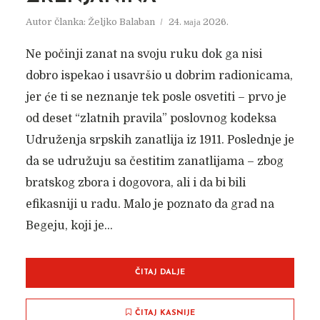
Autor članka:
Željko Balaban
24. маја 2026.
Ne počinji zanat na svoju ruku dok ga nisi
dobro ispekao i usavršio u dobrim radionicama,
jer će ti se neznanje tek posle osvetiti – prvo je
od deset “zlatnih pravila” poslovnog kodeksa
Udruženja srpskih zanatlija iz 1911. Poslednje je
da se udružuju sa čestitim zanatlijama – zbog
bratskog zbora i dogovora, ali i da bi bili
efikasniji u radu. Malo je poznato da grad na
Begeju, koji je...
ČITAJ DALJE
ČITAJ KASNIJE