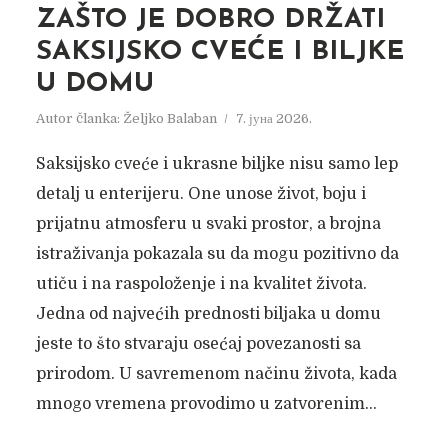
ZAŠTO JE DOBRO DRŽATI
SAKSIJSKO CVEĆE I BILJKE
U DOMU
Autor članka:
Željko Balaban
7. јуна 2026.
Saksijsko cveće i ukrasne biljke nisu samo lep
detalj u enterijeru. One unose život, boju i
prijatnu atmosferu u svaki prostor, a brojna
istraživanja pokazala su da mogu pozitivno da
utiču i na raspoloženje i na kvalitet života.
Jedna od najvećih prednosti biljaka u domu
jeste to što stvaraju osećaj povezanosti sa
prirodom. U savremenom načinu života, kada
mnogo vremena provodimo u zatvorenim...