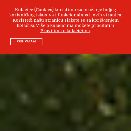
Kolačiće (Cookies) koristimo za pružanje boljeg
korisničkog iskustva i funkcionalnosti ovih stranica.
Koristeći našu stranicu slažete se sa korišćenjem
kolačića. Više o kolačićima možete pročitati u
Pravilima o kolačićima
.
PRIHVATAM