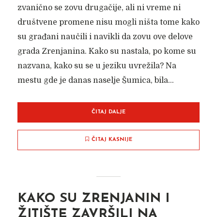
zvanično se zovu drugačije, ali ni vreme ni
društvene promene nisu mogli ništa tome kako
su građani naučili i navikli da zovu ove delove
grada Zrenjanina. Kako su nastala, po kome su
nazvana, kako su se u jeziku uvrežila? Na
mestu gde je danas naselje Šumica, bila...
ČITAJ DALJE
ČITAJ KASNIJE
KIOSCI OD POLA VEKA
Autor članka:
Nadica Jakovljev
25. септембра 2021.
KAKO SU ZRENJANIN I
ŽITIŠTE ZAVRŠILI NA