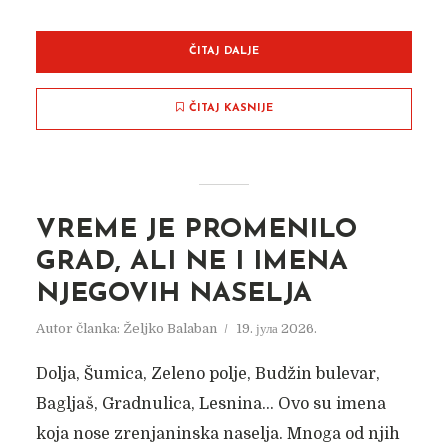
ČITAJ DALJE
ČITAJ KASNIJE
VREME JE PROMENILO
GRAD, ALI NE I IMENA
NJEGOVIH NASELJA
Autor članka:
Željko Balaban
19. јула 2026.
Dolja, Šumica, Zeleno polje, Budžin bulevar,
Bagljaš, Gradnulica, Lesnina… Ovo su imena
koja nose zrenjaninska naselja. Mnoga od njih