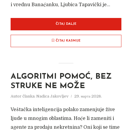
i vrednu Banaćanku, Ljubica Tapavički je...
ČITAJ DALJE
ČITAJ KASNIJE
ALGORITMI POMOĆ, BEZ
STRUKE NE MOŽE
Autor članka:
Nadica Jakovljev
29. марта 2026.
Veštačka inteligencija polako zamenjuje žive
ljude u mnogim oblastima. Hoće li zameniti i
agente za prodaju nekretnina? Oni koji se time