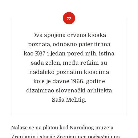
Dva spojena crvena kioska
poznata, odnosno patentirana
kao K67 i jedan pored njih, istina
sada zelen, među retkim su
nadaleko poznatim kioscima
koje je davne 1966. godine
dizajnirao slovenački arhitekta
Saša Mehtig.
Nalaze se na platou kod Narodnog muzeja
Zrenjanin i starije Zrenjanince podsećaju na