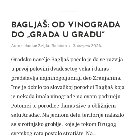
BAGLJAŠ: OD VINOGRADA
DO „GRADA U GRADU“
Autor članka:
Željko Balaban
2. августа 2026.
Gradsko naselje Bagljaš počelo je da se razvija
u prvoj polovini dvadesetog veka i danas
predstavlja najmnogoljudniji deo Zrenjanina.
Ime je dobilo po slovačkoj porodici Bagljaš koja
je nekada imala vinograde na ovom području.
Potomci te porodice danas žive u obližnjem
selu Aradac. Na jednom delu teritorije nalazilo
se sirotinjsko groblje, koje je tokom Drugog
svetskog rata postalo stratište. Na...