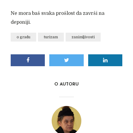
Ne mora baš svaka prošlost da završi na
deponiji.
o gradu
turizam
zanimljivosti
O AUTORU