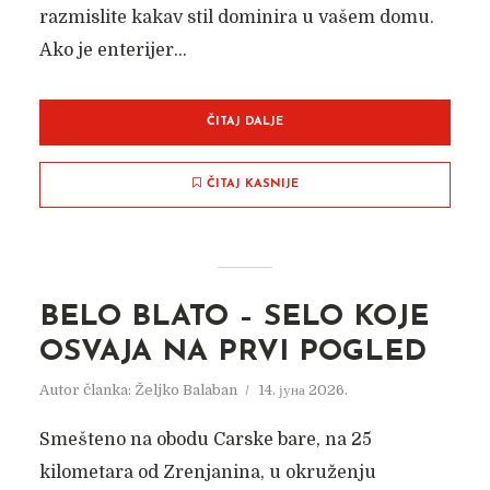
razmislite kakav stil dominira u vašem domu.
Ako je enterijer...
ČITAJ DALJE
ČITAJ KASNIJE
BELO BLATO – SELO KOJE
OSVAJA NA PRVI POGLED
Autor članka:
Željko Balaban
14. јуна 2026.
Smešteno na obodu Carske bare, na 25
kilometara od Zrenjanina, u okruženju