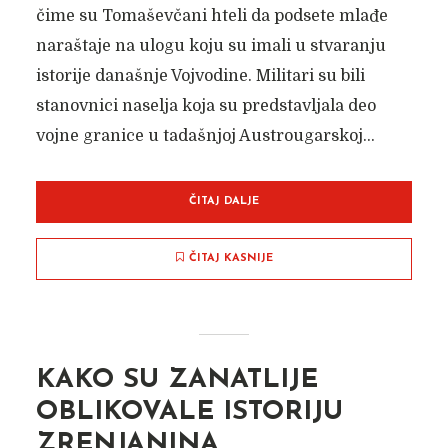
čime su Tomaševčani hteli da podsete mlađe
naraštaje na ulogu koju su imali u stvaranju
istorije današnje Vojvodine. Militari su bili
stanovnici naselja koja su predstavljala deo
vojne granice u tadašnjoj Austrougarskoj...
ČITAJ DALJE
ČITAJ KASNIJE
KAKO SU ZANATLIJE
OBLIKOVALE ISTORIJU
ZRENJANINA