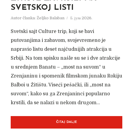
SVETSKOJ LISTI
Autor članka:
Željko Balaban
5. јула 2026.
Svetski sajt Culture trip, koji se bavi
putovanjima i zabavom, svojevremeno je
napravio listu deset najčudnijih atrakcija u
Srbiji. Na tom spisku našle su se i dve atrakcije
u srednjem Banatu – „most na suvom“ u
Zrenjaninu i spomenik filmskom junaku Rokiju
Balboi u Žitištu. Viseći pešački, ili „most na
suvom“, kako su ga Zrenjaninci popularno
krstili, da se nalazi u nekom drugom...
ČITAJ DALJE