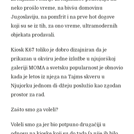
neko prošlo vreme, na bivšu domovinu
Jugoslaviju, na pomfrit i na prve hot dogove
koji su se iz tih, za ono vreme, ultramodernih
objekata prodavali.
Kiosk K67 toliko je dobro dizajniran da je
prikazan u okviru jedne izložbe u njujorškoj
galeriji MOMA a svetsku popularnost je obnovio
kada je letos iz njega na Tajms skveru u
Njujorku jednom di-džeju poslužio kao zgodan
prostor za rad.
Zašto smo ga voleli?
Voleli smo ga jer bio potpuno drugačiji u
odnosu na kioske koji su do tada (a nije ih bilo