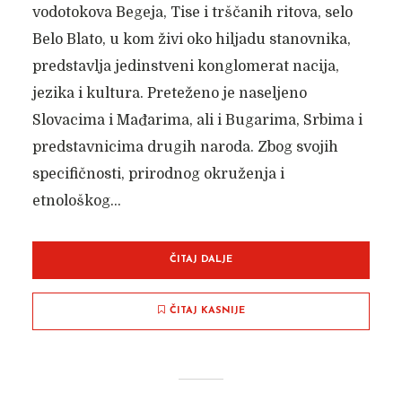
vodotokova Begeja, Tise i trščanih ritova, selo
Belo Blato, u kom živi oko hiljadu stanovnika,
predstavlja jedinstveni konglomerat nacija,
jezika i kultura. Preteženo je naseljeno
Slovacima i Mađarima, ali i Bugarima, Srbima i
predstavnicima drugih naroda. Zbog svojih
specifičnosti, prirodnog okruženja i
etnološkog...
ČITAJ DALJE
ČITAJ KASNIJE