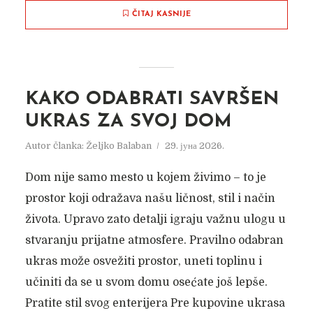
ČITAJ KASNIJE
KAKO ODABRATI SAVRŠEN
UKRAS ZA SVOJ DOM
Autor članka:
Željko Balaban
29. јуна 2026.
Dom nije samo mesto u kojem živimo – to je
prostor koji odražava našu ličnost, stil i način
života. Upravo zato detalji igraju važnu ulogu u
stvaranju prijatne atmosfere. Pravilno odabran
ukras može osvežiti prostor, uneti toplinu i
učiniti da se u svom domu osećate još lepše.
Pratite stil svog enterijera Pre kupovine ukrasa