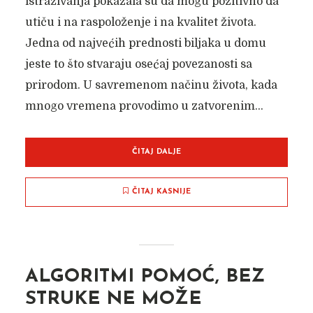
istraživanja pokazala su da mogu pozitivno da
utiču i na raspoloženje i na kvalitet života.
Jedna od najvećih prednosti biljaka u domu
jeste to što stvaraju osećaj povezanosti sa
prirodom. U savremenom načinu života, kada
mnogo vremena provodimo u zatvorenim...
ČITAJ DALJE
ČITAJ KASNIJE
ALGORITMI POMOĆ, BEZ
STRUKE NE MOŽE