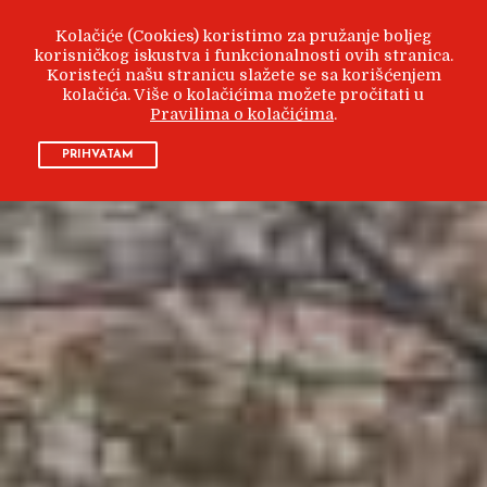
Kolačiće (Cookies) koristimo za pružanje boljeg
korisničkog iskustva i funkcionalnosti ovih stranica.
Koristeći našu stranicu slažete se sa korišćenjem
kolačića. Više o kolačićima možete pročitati u
Pravilima o kolačićima
.
PRIHVATAM