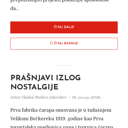
prepoznatljivi projekti pokazuju sposobnost
da...
ČITAJ DALJE
ČITAJ KASNIJE
PRAŠNJAVI IZLOG
NOSTALGIJE
Autor članka:
Nadica Jakovljev
18. јануара 2026.
Prva fabrika čarapa osnovana je u tadašnjem
Velikom Bečkereku 1919. godine kao Prva
torontalska predionica vune i tvornica čarapa