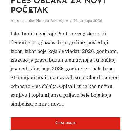
PLES OBLAKA ZA NOVI
POČETAK
Autor članka:
Nadica Jakovljev
14. јануара 2026.
Iako Institut za boje Pantone već skoro tri
decenije proglašava boju godine, poslednji
izbor, izbor boje koja će vladati 2026. godinom,
izazvao je pravu buru i u stručnoj a i u laičkoj
javnosti. Jer, boja 2026. godine je – bela boja.
Stručnjaci instituta nazvali su je Cloud Dancer,
odnosno Ples oblaka. Opisali su je kao nežnu,
sanjivu i toplu nijansu prljavo bele boje koja
simbolizuje mir i novi...
ČITAJ DALJE