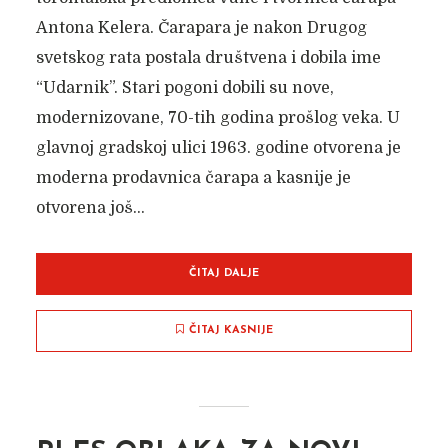
Antona Kelera. Čarapara je nakon Drugog
svetskog rata postala društvena i dobila ime
“Udarnik”. Stari pogoni dobili su nove,
modernizovane, 70-tih godina prošlog veka. U
glavnoj gradskoj ulici 1963. godine otvorena je
moderna prodavnica čarapa a kasnije je
otvorena još...
ČITAJ DALJE
ČITAJ KASNIJE