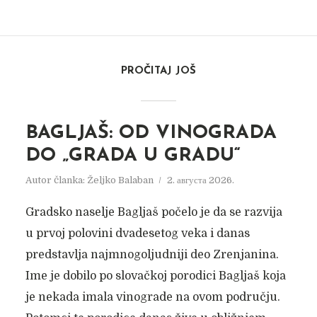
PROČITAJ JOŠ
BAGLJAŠ: OD VINOGRADA
DO „GRADA U GRADU“
Autor članka:
Željko Balaban
2. августа 2026.
Gradsko naselje Bagljaš počelo je da se razvija
u prvoj polovini dvadesetog veka i danas
predstavlja najmnogoljudniji deo Zrenjanina.
Ime je dobilo po slovačkoj porodici Bagljaš koja
je nekada imala vinograde na ovom području.