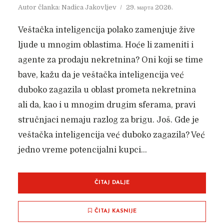
Autor članka:
Nadica Jakovljev
29. марта 2026.
Veštačka inteligencija polako zamenjuje žive
ljude u mnogim oblastima. Hoće li zameniti i
agente za prodaju nekretnina? Oni koji se time
bave, kažu da je veštačka inteligencija već
duboko zagazila u oblast prometa nekretnina
ali da, kao i u mnogim drugim sferama, pravi
stručnjaci nemaju razlog za brigu. Još. Gde je
veštačka inteligencija već duboko zagazila? Već
jedno vreme potencijalni kupci...
ČITAJ DALJE
ČITAJ KASNIJE