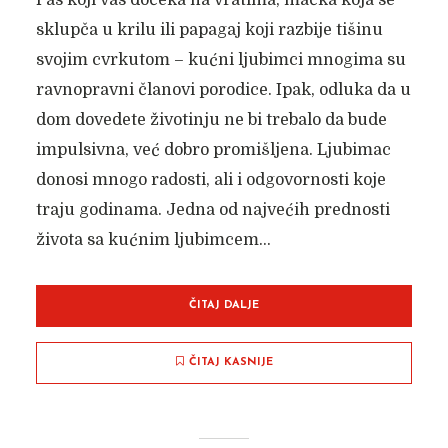
Pas koji vas dočeka na vratima, mačka koja se
sklupča u krilu ili papagaj koji razbije tišinu
svojim cvrkutom – kućni ljubimci mnogima su
ravnopravni članovi porodice. Ipak, odluka da u
dom dovedete životinju ne bi trebalo da bude
impulsivna, već dobro promišljena. Ljubimac
donosi mnogo radosti, ali i odgovornosti koje
traju godinama. Jedna od najvećih prednosti
života sa kućnim ljubimcem...
ČITAJ DALJE
ČITAJ KASNIJE