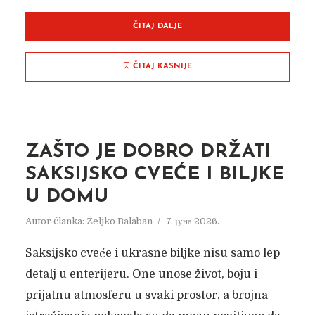
ČITAJ DALJE
ČITAJ KASNIJE
ZAŠTO JE DOBRO DRŽATI
SAKSIJSKO CVEĆE I BILJKE
U DOMU
Autor članka:
Željko Balaban
7. јуна 2026.
Saksijsko cveće i ukrasne biljke nisu samo lep
detalj u enterijeru. One unose život, boju i
prijatnu atmosferu u svaki prostor, a brojna