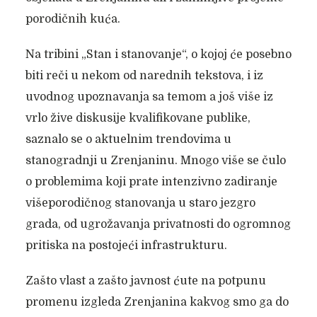
porodičnih kuća.
Na tribini „Stan i stanovanje“, o kojoj će posebno
biti reči u nekom od narednih tekstova, i iz
uvodnog upoznavanja sa temom a još više iz
vrlo žive diskusije kvalifikovane publike,
saznalo se o aktuelnim trendovima u
stanogradnji u Zrenjaninu. Mnogo više se čulo
o problemima koji prate intenzivno zadiranje
višeporodičnog stanovanja u staro jezgro
grada, od ugrožavanja privatnosti do ogromnog
pritiska na postojeći infrastrukturu.
Zašto vlast a zašto javnost ćute na potpunu
promenu izgleda Zrenjanina kakvog smo ga do