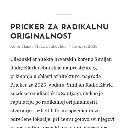
PRICKER ZA RADIKALNU
ORIGINALNOST
Autor članka:
Nadica Jakovljev
15. марта 2026.
Čileanski arhitekta hrvatskih korena Smiljan
Radić Klark dobitnik je najprestižnijeg
priznanja u oblasti arhitekture, nagrade
Pricker za 2026. godinu. Smiljan Radić Klark,
šezdesetogodišnjak iz Santjaga, stekao je
reputaciju po radikalnoj originalnosti i
stvaranju različitih formi specifičnih za
određene lokacije, pri čemu gotovo svi njegovi