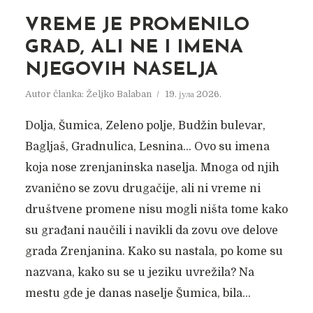
VREME JE PROMENILO
GRAD, ALI NE I IMENA
NJEGOVIH NASELJA
Autor članka:
Željko Balaban
19. јула 2026.
Dolja, Šumica, Zeleno polje, Budžin bulevar,
Bagljaš, Gradnulica, Lesnina… Ovo su imena
koja nose zrenjaninska naselja. Mnoga od njih
zvanično se zovu drugačije, ali ni vreme ni
DANI I NEDELJE
društvene promene nisu mogli ništa tome kako
ARHITEKTURE U
su građani naučili i navikli da zovu ove delove
ZRENJANINU
grada Zrenjanina. Kako su nastala, po kome su
nazvana, kako su se u jeziku uvrežila? Na
Autor članka:
Nadica Jakovljev
9. октобра 2022.
mestu gde je danas naselje Šumica, bila...