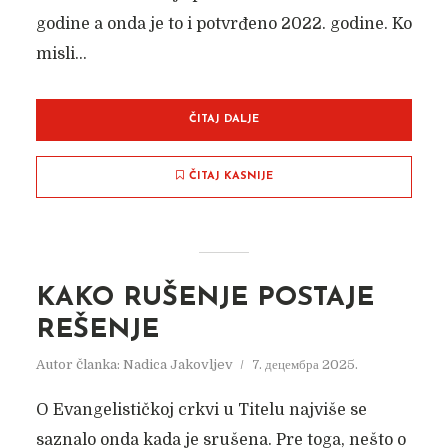
godine a onda je to i potvrđeno 2022. godine. Ko
misli...
ČITAJ DALJE
ČITAJ KASNIJE
KAKO RUŠENJE POSTAJE
REŠENJE
Autor članka:
Nadica Jakovljev
7. децембра 2025.
O Evangelističkoj crkvi u Titelu najviše se
saznalo onda kada je srušena. Pre toga, nešto o