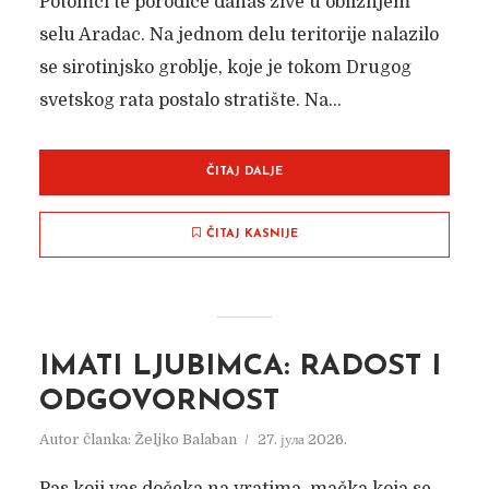
Potomci te porodice danas žive u obližnjem
selu Aradac. Na jednom delu teritorije nalazilo
se sirotinjsko groblje, koje je tokom Drugog
svetskog rata postalo stratište. Na...
ČITAJ DALJE
ČITAJ KASNIJE
IMATI LJUBIMCA: RADOST I
ODGOVORNOST
Autor članka:
Željko Balaban
27. јула 2026.