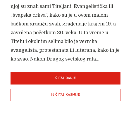
njoj su znali sami Titeljani. Evangelistička ili
„švapska crkva“, kako su je u ovom malom
bačkom gradiću zvali, građena je krajem 19. a
završena početkom 20. veka. U to vreme u
Titelu i okolnim selima bilo je vernika
evangelista, protestanata ili luterana, kako ih je
ko zvao. Nakon Drugog svetskog rata...
ČITAJ DALJE
ČITAJ KASNIJE