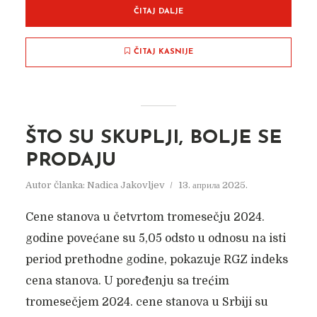
ČITAJ DALJE
ČITAJ KASNIJE
ŠTO SU SKUPLJI, BOLJE SE
BEZ INTERNETA NEMA
PRODAJU
BUDUĆNOSTI
Autor članka:
Nadica Jakovljev
13. априла 2025.
Autor članka:
Nadica Jakovljev
30. новембра 2018.
Cene stanova u četvrtom tromesečju 2024.
godine povećane su 5,05 odsto u odnosu na isti
period prethodne godine, pokazuje RGZ indeks
cena stanova. U poređenju sa trećim
tromesečjem 2024. cene stanova u Srbiji su