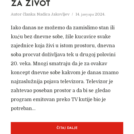
ZA ŽIVOT
Autor članka:
Nadica Jakovljev
14. јануара 2024.
Iako danas ne možemo da zamislimo stan ili
kuću bez dnevne sobe, žile kucavice svake
zajednice koja živi u istom prostoru, dnevna
soba procvat doživljava tek u drugoj polovini
20. veka. Mnogi smatraju da je za ovakav
koncept dnevne sobe kakvom je danas znamo
najzaslužnija pojava televizora. Televizor je
zahtevao poseban prostor a da bi se gledao
program emitovan preko TV kutije bio je
potreban...
ČITAJ DALJE