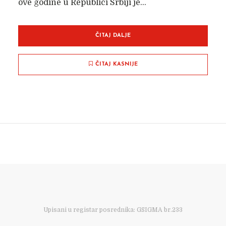
ove godine u Republici Srbiji je...
ČITAJ DALJE
ČITAJ KASNIJE
Upisani u registar posrednika: GSIGMA br.233