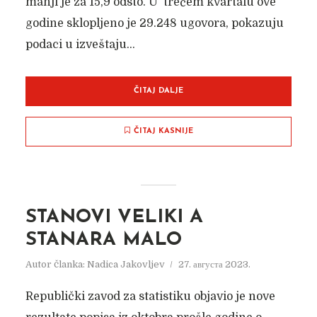
manji je za 15,9 odsto. U trećem kvartalu ove
godine sklopljeno je 29.248 ugovora, pokazuju
podaci u izveštaju...
ČITAJ DALJE
ČITAJ KASNIJE
STANOVI VELIKI A
STANARA MALO
Autor članka:
Nadica Jakovljev
27. августа 2023.
Republički zavod za statistiku objavio je nove