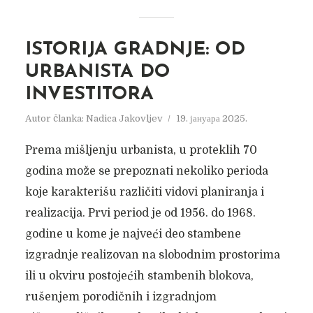
ISTORIJA GRADNJE: OD
URBANISTA DO
INVESTITORA
Autor članka:
Nadica Jakovljev
19. јануара 2025.
Prema mišljenju urbanista, u proteklih 70
godina može se prepoznati nekoliko perioda
koje karakterišu različiti vidovi planiranja i
realizacija. Prvi period je od 1956. do 1968.
godine u kome je najveći deo stambene
izgradnje realizovan na slobodnim prostorima
ili u okviru postojećih stambenih blokova,
rušenjem porodičnih i izgradnjom