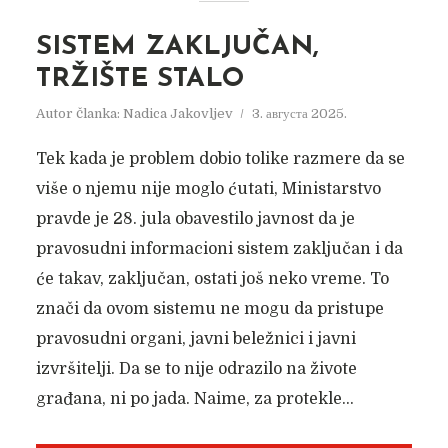
SISTEM ZAKLJUČAN,
TRŽIŠTE STALO
Autor članka:
Nadica Jakovljev
3. августа 2025.
Tek kada je problem dobio tolike razmere da se
više o njemu nije moglo ćutati, Ministarstvo
pravde je 28. jula obavestilo javnost da je
pravosudni informacioni sistem zaključan i da
će takav, zaključan, ostati još neko vreme. To
znači da ovom sistemu ne mogu da pristupe
pravosudni organi, javni beležnici i javni
izvršitelji. Da se to nije odrazilo na živote
građana, ni po jada. Naime, za protekle...