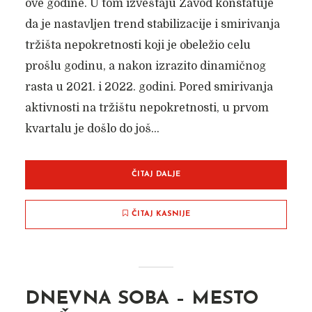
ove godine. U tom izveštaju Zavod konstatuje
da je nastavljen trend stabilizacije i smirivanja
tržišta nepokretnosti koji je obeležio celu
prošlu godinu, a nakon izrazito dinamičnog
rasta u 2021. i 2022. godini. Pored smirivanja
aktivnosti na tržištu nepokretnosti, u prvom
kvartalu je došlo do još...
ČITAJ DALJE
ČITAJ KASNIJE
DNEVNA SOBA – MESTO