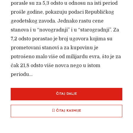
porasle su za 5,3 odsto u odnosu na isti period
prošle godine, pokazuju podaci Republičkog
geodetskog zavoda. Jednako rastu cene
stanova i u “novogradnji” i u “starogradnji”. Za
7,2 odsto porastao je broj ugovora kojima su
prometovani stanovi a za kupovinu je
potrošeno malo više od milijardu evra, što je za
čak 21,8 odsto više novca nego u istom
periodu...
ČITAJ DALJE
ČITAJ KASNIJE