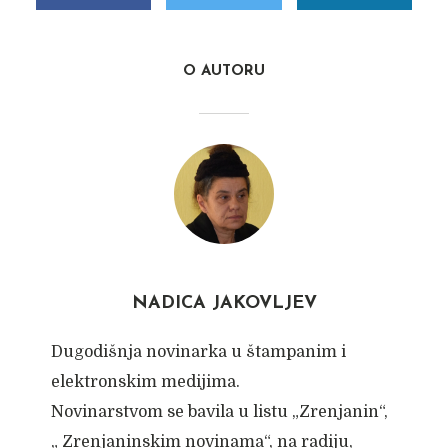
O AUTORU
NADICA JAKOVLJEV
Dugodišnja novinarka u štampanim i
elektronskim medijima.
Novinarstvom se bavila u listu „Zrenjanin“,
„ Zrenjaninskim novinama“, na radiju,