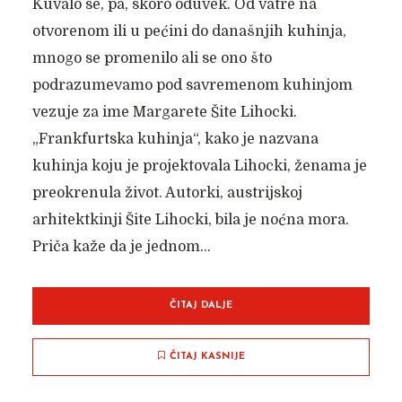
Kuvalo se, pa, skoro oduvek. Od vatre na
otvorenom ili u pećini do današnjih kuhinja,
mnogo se promenilo ali se ono što
podrazumevamo pod savremenom kuhinjom
vezuje za ime Margarete Šite Lihocki.
„Frankfurtska kuhinja“, kako je nazvana
kuhinja koju je projektovala Lihocki, ženama je
preokrenula život. Autorki, austrijskoj
arhitektkinji Šite Lihocki, bila je noćna mora.
Priča kaže da je jednom...
ČITAJ DALJE
ČITAJ KASNIJE