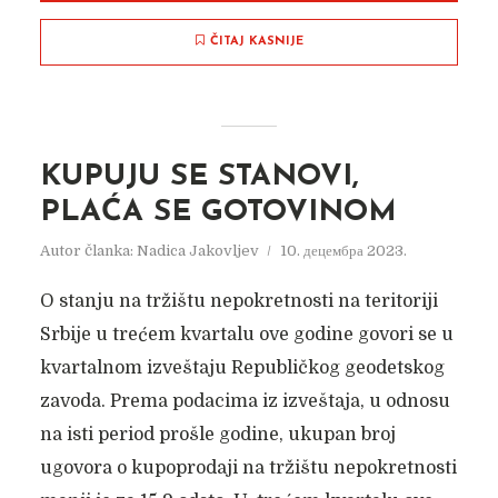
ČITAJ KASNIJE
KUPUJU SE STANOVI,
PLAĆA SE GOTOVINOM
Autor članka:
Nadica Jakovljev
10. децембра 2023.
O stanju na tržištu nepokretnosti na teritoriji
Srbije u trećem kvartalu ove godine govori se u
kvartalnom izveštaju Republičkog geodetskog
zavoda. Prema podacima iz izveštaja, u odnosu
na isti period prošle godine, ukupan broj
ugovora o kupoprodaji na tržištu nepokretnosti