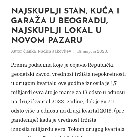
NAJSKUPLJI STAN, KUĆA I
GARAŽA U BEOGRADU,
NAJSKUPLJI LOKAL U
NOVOM PAZARU
Autor članka:
Nadica Jakovljev
13. августа 2023.
Prema podacima koje je objavio Republički
geodetski zavod, vrednost tržišta nepokretnosti
u drugom kvartalu ove godine iznosila je 1,7
milijardi evra što je manje za 13 odsto u odnosu
na drugi kvartal 2022. godine, dok je za 70
odsto više u odnosu na drugi kvartal 2019. (pre
pandemije) kada je vrednost tržišta
iznosila milijardu evra. Tokom drugog kvartala