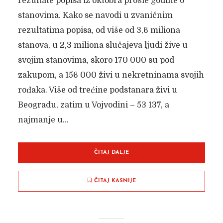
rezultate popisa iz oktobra prošle godine o
stanovima. Kako se navodi u zvaničnim
rezultatima popisa, od više od 3,6 miliona
stanova, u 2,3 miliona slučajeva ljudi žive u
svojim stanovima, skoro 170 000 su pod
zakupom, a 156 000 živi u nekretninama svojih
rođaka. Više od trećine podstanara živi u
Beogradu, zatim u Vojvodini – 53 137, a
najmanje u...
ČITAJ DALJE
ČITAJ KASNIJE