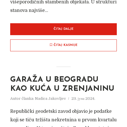
višeporodičnih stambenih objekata. U strukturi
stanova najviše...
ČITAJ DALJE
ČITAJ KASNIJE
GARAŽA U BEOGRADU
KAO KUĆA U ZRENJANINU
Autor članka:
Nadica Jakovljev
23. јуна 2024.
Republički geodetski zavod objavio je podatke
koji se tiču tržišta nekretnina u prvom kvartalu