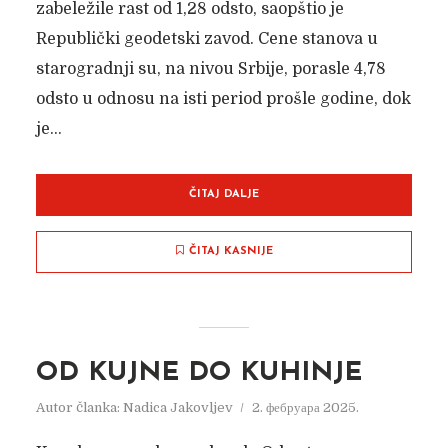
zabeležile rast od 1,28 odsto, saopštio je
Republički geodetski zavod. Cene stanova u
starogradnji su, na nivou Srbije, porasle 4,78
odsto u odnosu na isti period prošle godine, dok
je...
ČITAJ DALJE
ČITAJ KASNIJE
OD KUJNE DO KUHINJE
Autor članka:
Nadica Jakovljev
2. фебруара 2025.