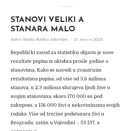
STANOVI VELIKI A
STANARA MALO
Autor članka:
Nadica Jakovljev
27. августа 2023.
Republički zavod za statistiku objavio je nove
rezultate popisa iz oktobra prošle godine o
stanovima. Kako se navodi u zvaničnim
rezultatima popisa, od više od 3,6 miliona
stanova, u 2,3 miliona slučajeva ljudi žive u
svojim stanovima, skoro 170 000 su pod
zakupom, a 156 000 živi u nekretninama svojih
rođaka. Više od trećine podstanara živi u
Beogradu, zatim u Vojvodini – 53 137, a