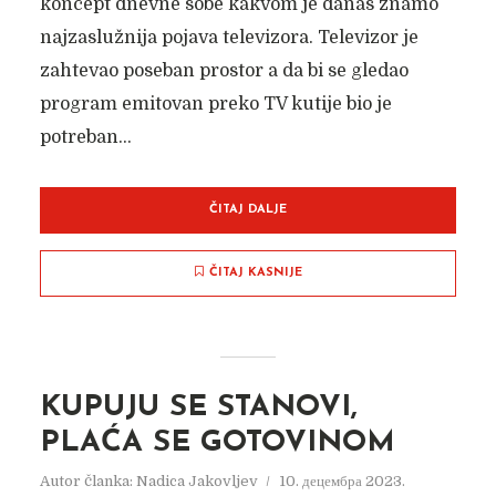
koncept dnevne sobe kakvom je danas znamo
najzaslužnija pojava televizora. Televizor je
zahtevao poseban prostor a da bi se gledao
program emitovan preko TV kutije bio je
potreban...
ČITAJ DALJE
ČITAJ KASNIJE
KUPUJU SE STANOVI,
PLAĆA SE GOTOVINOM
Autor članka:
Nadica Jakovljev
10. децембра 2023.