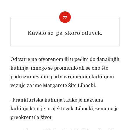
Kuvalo se, pa, skoro oduvek.
Od vatre na otvorenom ili u pećini do današnjih
kuhinja, mnogo se promenilo ali se ono što
podrazumevamo pod savremenom kuhinjom
vezuje za ime Margarete Šite Lihocki.
„Frankfurtska kuhinja“, kako je nazvana
kuhinja koju je projektovala Lihocki, ženama je
preokrenula život.