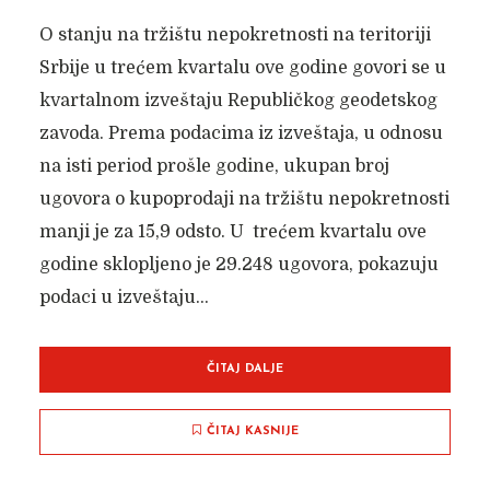
O stanju na tržištu nepokretnosti na teritoriji
Srbije u trećem kvartalu ove godine govori se u
kvartalnom izveštaju Republičkog geodetskog
zavoda. Prema podacima iz izveštaja, u odnosu
na isti period prošle godine, ukupan broj
ugovora o kupoprodaji na tržištu nepokretnosti
manji je za 15,9 odsto. U trećem kvartalu ove
godine sklopljeno je 29.248 ugovora, pokazuju
podaci u izveštaju...
ČITAJ DALJE
ČITAJ KASNIJE