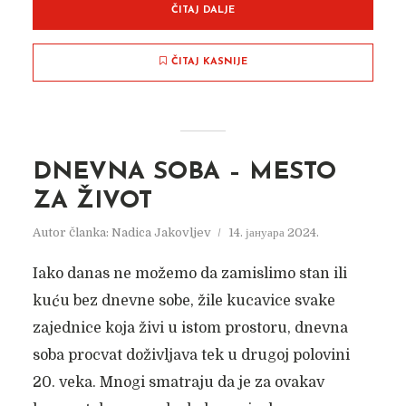
ČITAJ DALJE
ČITAJ KASNIJE
DNEVNA SOBA – MESTO
ZA ŽIVOT
OD KUJNE DO KUHINJE
Autor članka:
Nadica Jakovljev
14. јануара 2024.
Autor članka:
Nadica Jakovljev
2. фебруара 2025.
Iako danas ne možemo da zamislimo stan ili
kuću bez dnevne sobe, žile kucavice svake
zajednice koja živi u istom prostoru, dnevna
soba procvat doživljava tek u drugoj polovini
20. veka. Mnogi smatraju da je za ovakav