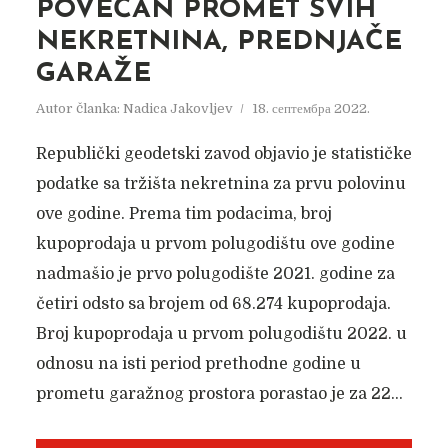
POVEĆAN PROMET SVIH
NEKRETNINA, PREDNJAČE
GARAŽE
Autor članka:
Nadica Jakovljev
18. септембра 2022.
Republički geodetski zavod objavio je statističke
podatke sa tržišta nekretnina za prvu polovinu
ove godine. Prema tim podacima, broj
kupoprodaja u prvom polugodištu ove godine
nadmašio je prvo polugodište 2021. godine za
četiri odsto sa brojem od 68.274 kupoprodaja.
Broj kupoprodaja u prvom polugodištu 2022. u
odnosu na isti period prethodne godine u
prometu garažnog prostora porastao je za 22...