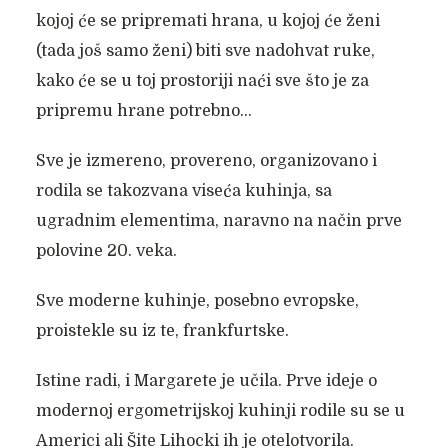
kojoj će se pripremati hrana, u kojoj će ženi
(tada još samo ženi) biti sve nadohvat ruke,
kako će se u toj prostoriji naći sve što je za
pripremu hrane potrebno…
Sve je izmereno, provereno, organizovano i
rodila se takozvana viseća kuhinja, sa
ugradnim elementima, naravno na način prve
polovine 20. veka.
Sve moderne kuhinje, posebno evropske,
proistekle su iz te, frankfurtske.
Istine radi, i Margarete je učila. Prve ideje o
modernoj ergometrijskoj kuhinji rodile su se u
Americi ali Šite Lihocki ih je otelotvorila.