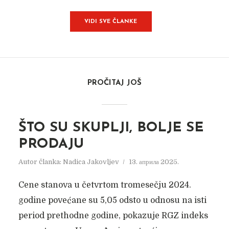
VIDI SVE ČLANKE
PROČITAJ JOŠ
ŠTO SU SKUPLJI, BOLJE SE
PRODAJU
Autor članka:
Nadica Jakovljev
13. априла 2025.
Cene stanova u četvrtom tromesečju 2024.
godine povećane su 5,05 odsto u odnosu na isti
period prethodne godine, pokazuje RGZ indeks