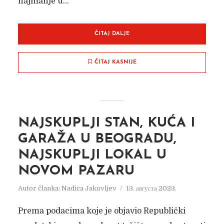
najmanje u...
ČITAJ DALJE
ČITAJ KASNIJE
NAJSKUPLJI STAN, KUĆA I
GARAŽA U BEOGRADU,
NAJSKUPLJI LOKAL U
NOVOM PAZARU
Autor članka:
Nadica Jakovljev
13. августа 2023.
Prema podacima koje je objavio Republički