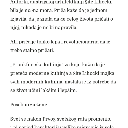
Autorki, austrijskoj arhitektkinji Šite Lihocki,
bila je noćna mora. Priča kaže da je jednom
izjavila, da je znala da će celog života pričati o
njoj, nikada je ne bi napravila.
Ali, priča je toliko lepa i revolucionarna da je
treba stalno pričati.
„Frankfurtska kuhinja“ za koju kažu da je
preteča moderne kuhinja a Šite Lihocki majka
svih modernih kuhinja, nastala je iz potrebe da
se život učini lakšim i lepšim.
Posebno za žene.
Svet se nakon Prvog svetskog rata promenio.
Taj period karakterišu velike migracije iz sela