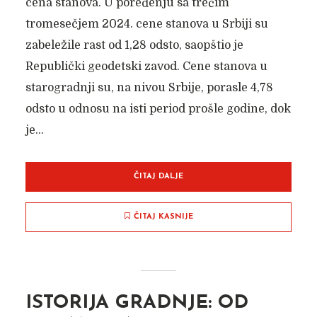
cena stanova. U poređenju sa trećim
tromesečjem 2024. cene stanova u Srbiji su
zabeležile rast od 1,28 odsto, saopštio je
Republički geodetski zavod. Cene stanova u
starogradnji su, na nivou Srbije, porasle 4,78
odsto u odnosu na isti period prošle godine, dok
je...
ČITAJ DALJE
ČITAJ KASNIJE
ISTORIJA GRADNJE: OD