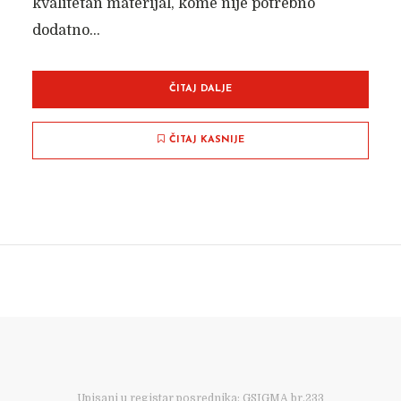
kvalitetan materijal, kome nije potrebno
dodatno...
ČITAJ DALJE
ČITAJ KASNIJE
Upisani u registar posrednika: GSIGMA br.233