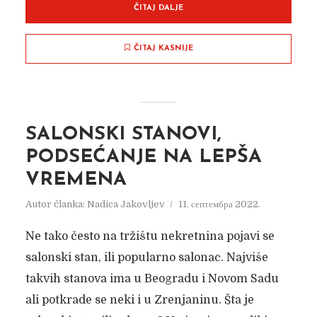
ČITAJ DALJE
ČITAJ KASNIJE
SALONSKI STANOVI,
PODSEĆANJE NA LEPŠA
VREMENA
Autor članka:
Nadica Jakovljev
11. септембра 2022.
Ne tako često na tržištu nekretnina pojavi se
salonski stan, ili popularno salonac. Najviše
takvih stanova ima u Beogradu i Novom Sadu
ali potkrade se neki i u Zrenjaninu. Šta je