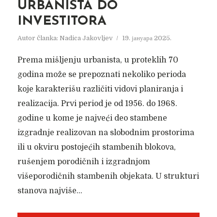
URBANISTA DO
INVESTITORA
Autor članka:
Nadica Jakovljev
19. јануара 2025.
Prema mišljenju urbanista, u proteklih 70
godina može se prepoznati nekoliko perioda
koje karakterišu različiti vidovi planiranja i
realizacija. Prvi period je od 1956. do 1968.
godine u kome je najveći deo stambene
izgradnje realizovan na slobodnim prostorima
ili u okviru postojećih stambenih blokova,
rušenjem porodičnih i izgradnjom
višeporodičnih stambenih objekata. U strukturi
stanova najviše...