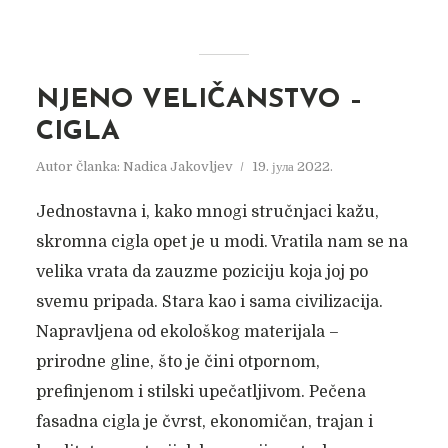
NJENO VELIČANSTVO –
CIGLA
Autor članka:
Nadica Jakovljev
19. јула 2022.
Jednostavna i, kako mnogi stručnjaci kažu,
skromna cigla opet je u modi. Vratila nam se na
velika vrata da zauzme poziciju koja joj po
svemu pripada. Stara kao i sama civilizacija.
Napravljena od ekološkog materijala –
prirodne gline, što je čini otpornom,
prefinjenom i stilski upečatljivom. Pečena
fasadna cigla je čvrst, ekonomičan, trajan i