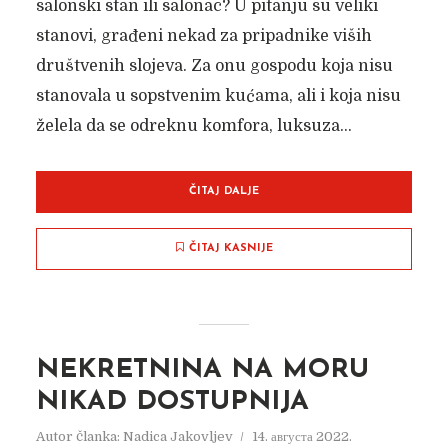
salonski stan ili salonac? U pitanju su veliki
stanovi, građeni nekad za pripadnike viših
društvenih slojeva. Za onu gospodu koja nisu
stanovala u sopstvenim kućama, ali i koja nisu
želela da se odreknu komfora, luksuza...
ČITAJ DALJE
ČITAJ KASNIJE
NEKRETNINA NA MORU
NIKAD DOSTUPNIJA
Autor članka:
Nadica Jakovljev
14. августа 2022.