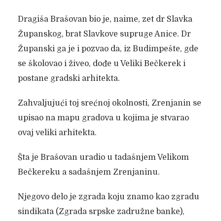
Dragiša Brašovan bio je, naime, zet dr Slavka
Županskog, brat Slavkove supruge Anice. Dr
Županski ga je i pozvao da, iz Budimpešte, gde
se školovao i živeo, dođe u Veliki Bečkerek i
postane gradski arhitekta.
Zahvaljujući toj srećnoj okolnosti, Zrenjanin se
upisao na mapu gradova u kojima je stvarao
ovaj veliki arhitekta.
Šta je Brašovan uradio u tadašnjem Velikom
Bečkereku a sadašnjem Zrenjaninu.
Njegovo delo je zgrada koju znamo kao zgradu
sindikata (Zgrada srpske zadružne banke),