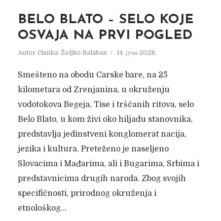
BELO BLATO – SELO KOJE
OSVAJA NA PRVI POGLED
Autor članka:
Željko Balaban
14. јуна 2026.
Smešteno na obodu Carske bare, na 25
kilometara od Zrenjanina, u okruženju
vodotokova Begeja, Tise i trščanih ritova, selo
Belo Blato, u kom živi oko hiljadu stanovnika,
predstavlja jedinstveni konglomerat nacija,
jezika i kultura. Preteženo je naseljeno
Slovacima i Mađarima, ali i Bugarima, Srbima i
predstavnicima drugih naroda. Zbog svojih
specifičnosti, prirodnog okruženja i
etnološkog...