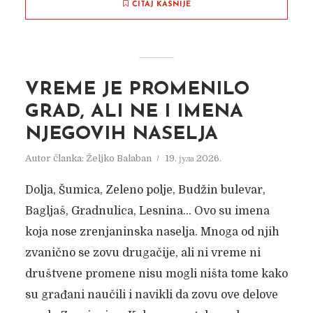
ČITAJ KASNIJE
VREME JE PROMENILO
GRAD, ALI NE I IMENA
TRAGOVI DRAGIŠE
NJEGOVIH NASELJA
BRAŠOVANA
Autor članka:
Željko Balaban
19. јула 2026.
Autor članka:
Nadica Jakovljev
7. децембра 2019.
Dolja, Šumica, Zeleno polje, Budžin bulevar,
Bagljaš, Gradnulica, Lesnina… Ovo su imena
koja nose zrenjaninska naselja. Mnoga od njih
zvanično se zovu drugačije, ali ni vreme ni
društvene promene nisu mogli ništa tome kako
su građani naučili i navikli da zovu ove delove