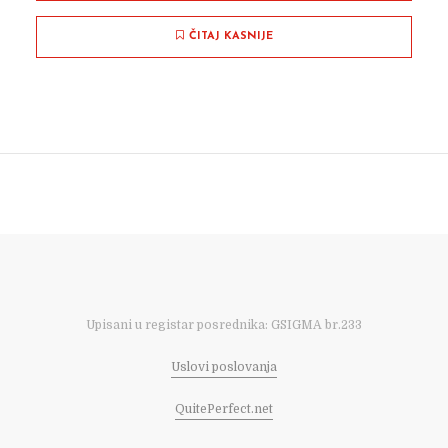
ČITAJ KASNIJE
Upisani u registar posrednika: GSIGMA br.233
Uslovi poslovanja
QuitePerfect.net