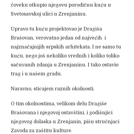
čoveku otkupio njegovu porodičnu kuću u
Svetosavskoj ulici u Zrenjaninu.
Upravo tu kuću projektovao je Dragiša
Brašovan, verovatno jedan od najvećih i
najznačajnijih srpskih arhitekata. I ne samo tu
kuću, nego još nekoliko vrednih i koliko toliko
sačuvanih zdanja u Zrenjaninu. I tako ostavio
trag i u našem gradu.
Naravno, sticajem raznih okolnosti.
O tim okolnostima, velikom delu Dragiše
Brašovana i njegovoj ostavštini, i godišnjici
njegovog dolaska u Zrenjanin, pišu stručnjaci
Zavoda za zaštitu kulture.