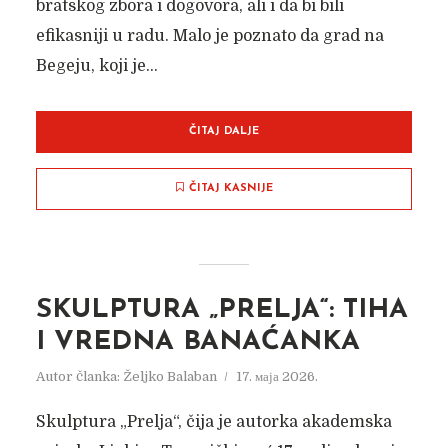
bratskog zbora i dogovora, ali i da bi bili
efikasniji u radu. Malo je poznato da grad na
Begeju, koji je...
ČITAJ DALJE
ČITAJ KASNIJE
SKULPTURA „PRELJA“: TIHA
I VREDNA BANAĆANKA
Autor članka:
Željko Balaban
17. маја 2026.
Skulptura „Prelja“, čija je autorka akademska