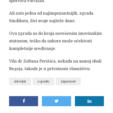
sportova Partizan.
Ali zato jedna od najimpozantnijih, zgrada
Sindikata, živi svoje najteže dane.
Ova zgrada sa do kraja nerešenim imovinskim
statusom, teško da uskoro može očekivati
kompletnije sređivanje.
Vila dr Zoltana Perišića, nekada na samoj obali
Begeja, takođe je u privatnom vlasništvu.
istorijat
o gradu
sigurnost