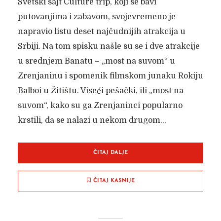
Svetski sajt Culture trip, koji se bavi
putovanjima i zabavom, svojevremeno je
napravio listu deset najčudnijih atrakcija u
Srbiji. Na tom spisku našle su se i dve atrakcije
u srednjem Banatu – „most na suvom“ u
Zrenjaninu i spomenik filmskom junaku Rokiju
Balboi u Žitištu. Viseći pešački, ili „most na
suvom“, kako su ga Zrenjaninci popularno
krstili, da se nalazi u nekom drugom...
ČITAJ DALJE
ČITAJ KASNIJE