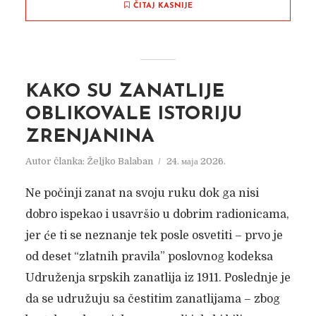
ČITAJ KASNIJE
KAKO SU ZANATLIJE
OBLIKOVALE ISTORIJU
ZRENJANINA
Autor članka:
Željko Balaban
24. маја 2026.
Ne počinji zanat na svoju ruku dok ga nisi
dobro ispekao i usavršio u dobrim radionicama,
jer će ti se neznanje tek posle osvetiti – prvo je
od deset “zlatnih pravila” poslovnog kodeksa
Udruženja srpskih zanatlija iz 1911. Poslednje je
da se udružuju sa čestitim zanatlijama – zbog