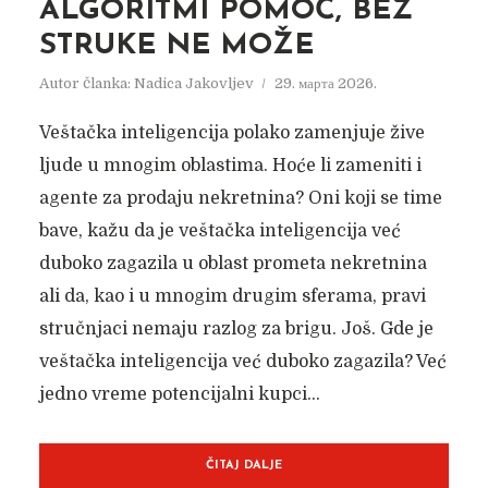
ALGORITMI POMOĆ, BEZ
STRUKE NE MOŽE
Autor članka:
Nadica Jakovljev
29. марта 2026.
Veštačka inteligencija polako zamenjuje žive
ljude u mnogim oblastima. Hoće li zameniti i
agente za prodaju nekretnina? Oni koji se time
bave, kažu da je veštačka inteligencija već
duboko zagazila u oblast prometa nekretnina
ali da, kao i u mnogim drugim sferama, pravi
stručnjaci nemaju razlog za brigu. Još. Gde je
veštačka inteligencija već duboko zagazila? Već
jedno vreme potencijalni kupci...
ČITAJ DALJE