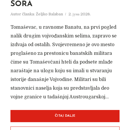
ŠORA
Autor članka:
Željko Balaban
2. јуна 2026.
Tomaševac, u ravnome Banatu, na prvi pogled
nalik drugim vojvođanskim selima, zapravo se
izdvaja od ostalih. Svojevremeno je ovo mesto
proglašeno za prestonicu banatskih militara
čime su Tomaševčani hteli da podsete mlađe
naraštaje na ulogu koju su imali u stvaranju
istorije današnje Vojvodine. Militari su bili
stanovnici naselja koja su predstavljala deo
vojne granice u tadašnjoj Austrougarskoj...
ČITAJ DALJE