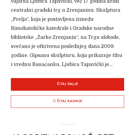
vajarka Ljubica Tapavički, već 17 godina krasi
centralni gradski trg u Zrenjaninu. Skulptura
„Prelja“, koja je postavljena između
Rimokatoličke katedrale i Gradske narodne
biblioteke „Žarko Zrenjanin“, na Trgu slobode,
svečano je otkrivena poslednjeg dana 2009.
godine. Gipsanu skulpturu, koja prikazuje tihu
i vrednu Banaćanku, Ljubica Tapavički je...
ČITAJ DALJE
ČITAJ KASNIJE