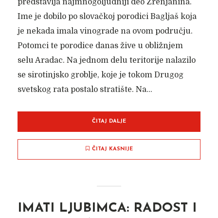
predstavlja najmnogoljudniji deo Zrenjanina.
Ime je dobilo po slovačkoj porodici Bagljaš koja
je nekada imala vinograde na ovom području.
Potomci te porodice danas žive u obližnjem
selu Aradac. Na jednom delu teritorije nalazilo
se sirotinjsko groblje, koje je tokom Drugog
svetskog rata postalo stratište. Na...
ČITAJ DALJE
ČITAJ KASNIJE
IMATI LJUBIMCA: RADOST I