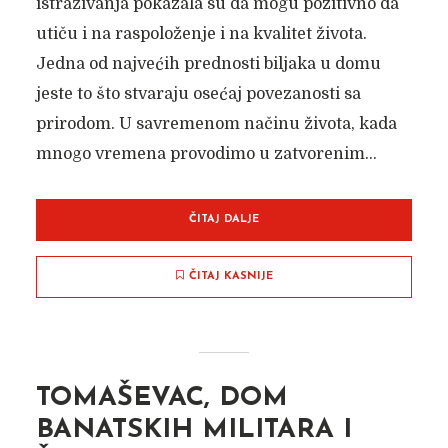
istraživanja pokazala su da mogu pozitivno da
utiču i na raspoloženje i na kvalitet života.
Jedna od najvećih prednosti biljaka u domu
jeste to što stvaraju osećaj povezanosti sa
prirodom. U savremenom načinu života, kada
mnogo vremena provodimo u zatvorenim...
ČITAJ DALJE
ČITAJ KASNIJE
TOMAŠEVAC, DOM
BANATSKIH MILITARA I