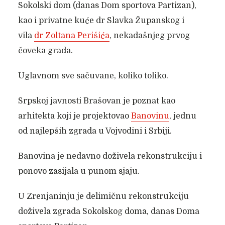
Sokolski dom (danas Dom sportova Partizan),
kao i privatne kuće dr Slavka Županskog i
vila
dr Zoltana Perišića
, nekadašnjeg prvog
čoveka grada.
Uglavnom sve sačuvane, koliko toliko.
Srpskoj javnosti Brašovan je poznat kao
arhitekta koji je projektovao
Banovinu
, jednu
od najlepših zgrada u Vojvodini i Srbiji.
Banovina je nedavno doživela rekonstrukciju i
ponovo zasijala u punom sjaju.
U Zrenjaninju je delimičnu rekonstrukciju
doživela zgrada Sokolskog doma, danas Doma