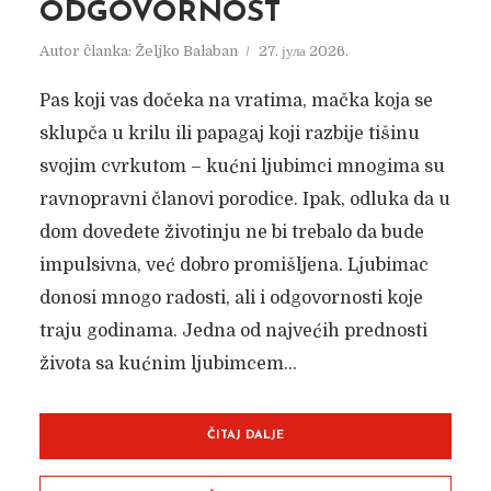
ODGOVORNOST
Autor članka:
Željko Balaban
27. јула 2026.
Pas koji vas dočeka na vratima, mačka koja se
sklupča u krilu ili papagaj koji razbije tišinu
svojim cvrkutom – kućni ljubimci mnogima su
ravnopravni članovi porodice. Ipak, odluka da u
dom dovedete životinju ne bi trebalo da bude
impulsivna, već dobro promišljena. Ljubimac
donosi mnogo radosti, ali i odgovornosti koje
traju godinama. Jedna od najvećih prednosti
života sa kućnim ljubimcem...
ČITAJ DALJE