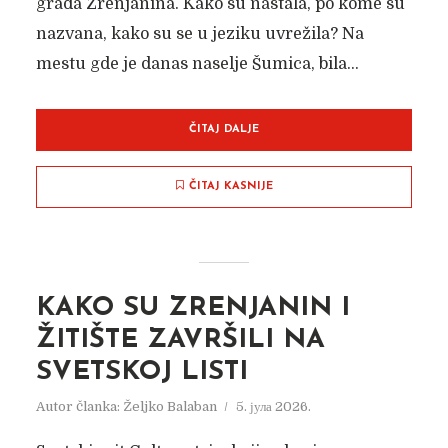
grada Zrenjanina. Kako su nastala, po kome su
nazvana, kako su se u jeziku uvrežila? Na
mestu gde je danas naselje Šumica, bila...
ČITAJ DALJE
ČITAJ KASNIJE
KAKO SU ZRENJANIN I
ŽITIŠTE ZAVRŠILI NA
SVETSKOJ LISTI
Autor članka:
Željko Balaban
5. јула 2026.