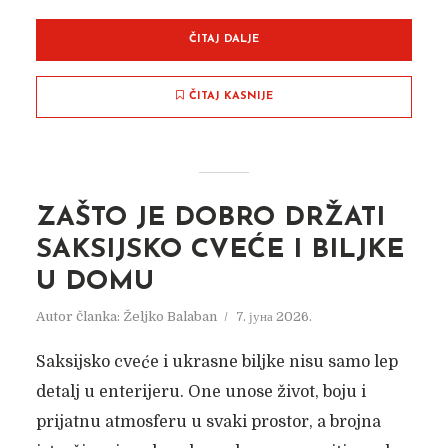
ČITAJ DALJE
ČITAJ KASNIJE
ZAŠTO JE DOBRO DRŽATI
SAKSIJSKO CVEĆE I BILJKE
U DOMU
Autor članka:
Željko Balaban
7. јуна 2026.
Saksijsko cveće i ukrasne biljke nisu samo lep
detalj u enterijeru. One unose život, boju i
prijatnu atmosferu u svaki prostor, a brojna