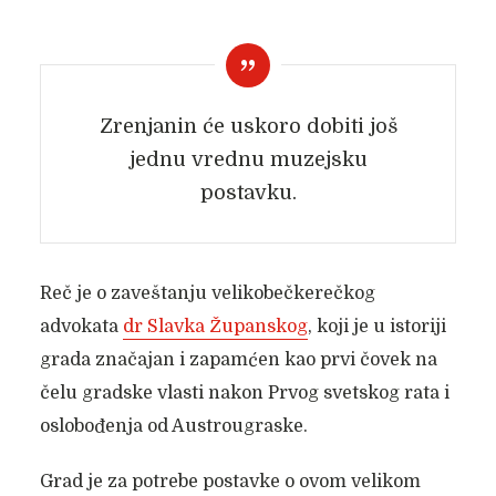
Zrenjanin će uskoro dobiti još
jednu vrednu muzejsku
postavku.
Reč je o zaveštanju velikobečkerečkog
advokata
dr Slavka Županskog
, koji je u istoriji
grada značajan i zapamćen kao prvi čovek na
čelu gradske vlasti nakon Prvog svetskog rata i
oslobođenja od Austrougraske.
Grad je za potrebe postavke o ovom velikom