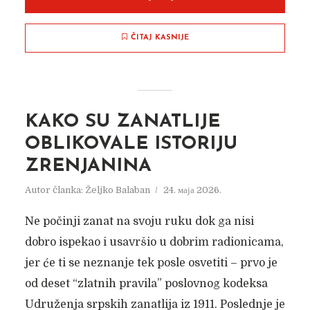
ČITAJ KASNIJE
KAKO SU ZANATLIJE
OBLIKOVALE ISTORIJU
ZRENJANINA
Autor članka:
Željko Balaban
24. маја 2026.
Ne počinji zanat na svoju ruku dok ga nisi
dobro ispekao i usavršio u dobrim radionicama,
jer će ti se neznanje tek posle osvetiti – prvo je
od deset “zlatnih pravila” poslovnog kodeksa
Udruženja srpskih zanatlija iz 1911. Poslednje je