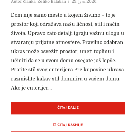
Autor članka:
Željko Balaban
29. јуна 2026.
Dom nije samo mesto u kojem živimo – to je
prostor koji odražava našu ličnost, stil i način
života. Upravo zato detalji igraju važnu ulogu u
stvaranju prijatne atmosfere. Pravilno odabran
ukras može osvežiti prostor, uneti toplinu i
učiniti da se u svom domu osećate još lepše.
Pratite stil svog enterijera Pre kupovine ukrasa
razmislite kakav stil dominira u vašem domu.
Ako je enterijer...
ČITAJ DALJE
ČITAJ KASNIJE