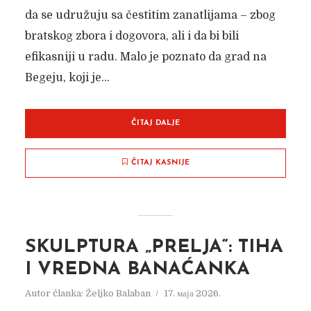
da se udružuju sa čestitim zanatlijama – zbog
bratskog zbora i dogovora, ali i da bi bili
efikasniji u radu. Malo je poznato da grad na
Begeju, koji je...
ČITAJ DALJE
ČITAJ KASNIJE
SKULPTURA „PRELJA“: TIHA
I VREDNA BANAĆANKA
Autor članka:
Željko Balaban
17. маја 2026.