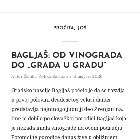
PROČITAJ JOŠ
BAGLJAŠ: OD VINOGRADA
DO „GRADA U GRADU“
Autor članka:
Željko Balaban
2. августа 2026.
Gradsko naselje Bagljaš počelo je da se razvija
u prvoj polovini dvadesetog veka i danas
predstavlja najmnogoljudniji deo Zrenjanina.
Ime je dobilo po slovačkoj porodici Bagljaš koja
je nekada imala vinograde na ovom području.
Potomci te porodice danas žive u obližnjem