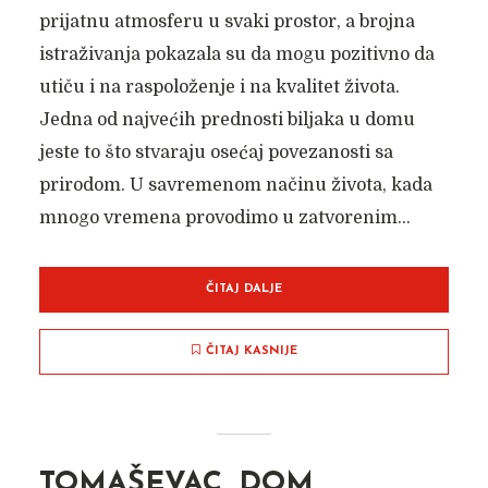
prijatnu atmosferu u svaki prostor, a brojna
istraživanja pokazala su da mogu pozitivno da
utiču i na raspoloženje i na kvalitet života.
Jedna od najvećih prednosti biljaka u domu
jeste to što stvaraju osećaj povezanosti sa
prirodom. U savremenom načinu života, kada
mnogo vremena provodimo u zatvorenim...
ČITAJ DALJE
ČITAJ KASNIJE
TOMAŠEVAC, DOM