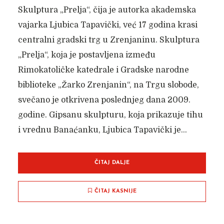
Skulptura „Prelja“, čija je autorka akademska
vajarka Ljubica Tapavički, već 17 godina krasi
centralni gradski trg u Zrenjaninu. Skulptura
„Prelja“, koja je postavljena između
Rimokatoličke katedrale i Gradske narodne
biblioteke „Žarko Zrenjanin“, na Trgu slobode,
svečano je otkrivena poslednjeg dana 2009.
godine. Gipsanu skulpturu, koja prikazuje tihu
i vrednu Banaćanku, Ljubica Tapavički je...
ČITAJ DALJE
ČITAJ KASNIJE