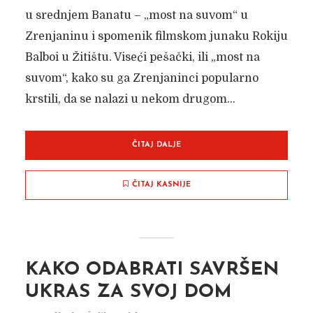
u srednjem Banatu – „most na suvom“ u
Zrenjaninu i spomenik filmskom junaku Rokiju
Balboi u Žitištu. Viseći pešački, ili „most na
suvom“, kako su ga Zrenjaninci popularno
krstili, da se nalazi u nekom drugom...
ČITAJ DALJE
ČITAJ KASNIJE
KAKO ODABRATI SAVRŠEN
UKRAS ZA SVOJ DOM