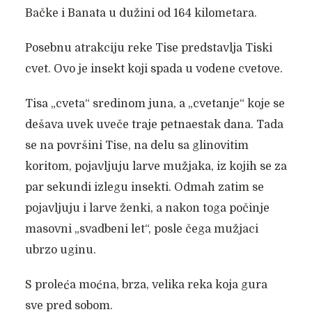
Bačke i Banata u dužini od 164 kilometara.
Posebnu atrakciju reke Tise predstavlja Tiski
cvet. Ovo je insekt koji spada u vodene cvetove.
Tisa „cveta“ sredinom juna, a „cvetanje“ koje se
dešava uvek uveče traje petnaestak dana. Tada
se na površini Tise, na delu sa glinovitim
koritom, pojavljuju larve mužjaka, iz kojih se za
par sekundi izlegu insekti. Odmah zatim se
pojavljuju i larve ženki, a nakon toga počinje
masovni „svadbeni let“, posle čega mužjaci
ubrzo uginu.
S proleća moćna, brza, velika reka koja gura
sve pred sobom.