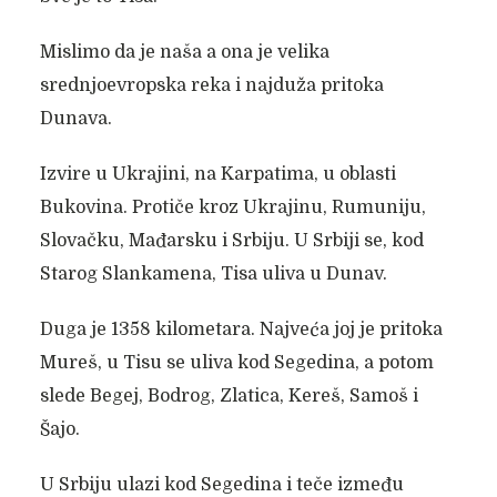
Mislimo da je naša a ona je velika
srednjoevropska reka i najduža pritoka
Dunava.
Izvire u Ukrajini, na Karpatima, u oblasti
Bukovina. Protiče kroz Ukrajinu, Rumuniju,
Slovačku, Mađarsku i Srbiju. U Srbiji se, kod
Starog Slankamena, Tisa uliva u Dunav.
Duga je 1358 kilometara. Najveća joj je pritoka
Mureš, u Tisu se uliva kod Segedina, a potom
slede Begej, Bodrog, Zlatica, Kereš, Samoš i
Šajo.
U Srbiju ulazi kod Segedina i teče između