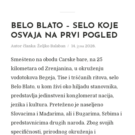
BELO BLATO – SELO KOJE
OSVAJA NA PRVI POGLED
Autor članka:
Željko Balaban
14. јуна 2026.
Smešteno na obodu Carske bare, na 25
kilometara od Zrenjanina, u okruženju
vodotokova Begeja, Tise i trščanih ritova, selo
Belo Blato, u kom živi oko hiljadu stanovnika,
predstavlja jedinstveni konglomerat nacija,
jezika i kultura. Preteženo je naseljeno
Slovacima i Mađarima, ali i Bugarima, Srbima i
predstavnicima drugih naroda. Zbog svojih
specifičnosti, prirodnog okruženja i