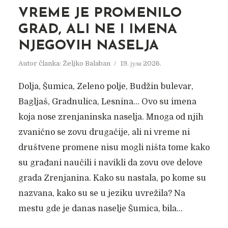
VREME JE PROMENILO
GRAD, ALI NE I IMENA
NJEGOVIH NASELJA
Autor članka:
Željko Balaban
19. јула 2026.
Dolja, Šumica, Zeleno polje, Budžin bulevar,
Bagljaš, Gradnulica, Lesnina… Ovo su imena
koja nose zrenjaninska naselja. Mnoga od njih
zvanično se zovu drugačije, ali ni vreme ni
društvene promene nisu mogli ništa tome kako
su građani naučili i navikli da zovu ove delove
grada Zrenjanina. Kako su nastala, po kome su
TISA
nazvana, kako su se u jeziku uvrežila? Na
Autor članka:
Nadica Jakovljev
5. септембра 2021.
mestu gde je danas naselje Šumica, bila...