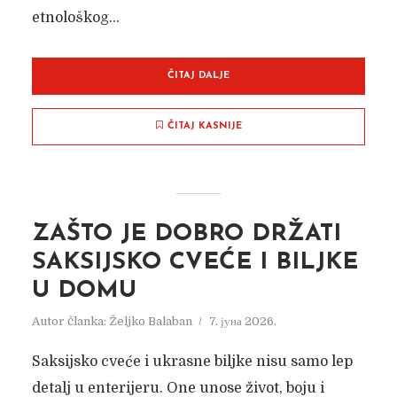
etnološkog...
ČITAJ DALJE
ČITAJ KASNIJE
ZAŠTO JE DOBRO DRŽATI
SAKSIJSKO CVEĆE I BILJKE
U DOMU
Autor članka:
Željko Balaban
7. јуна 2026.
Saksijsko cveće i ukrasne biljke nisu samo lep
detalj u enterijeru. One unose život, boju i