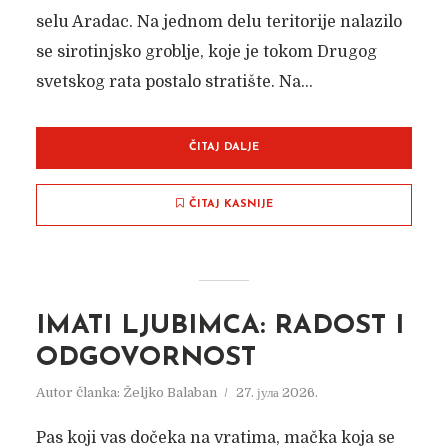
selu Aradac. Na jednom delu teritorije nalazilo
se sirotinjsko groblje, koje je tokom Drugog
svetskog rata postalo stratište. Na...
ČITAJ DALJE
ČITAJ KASNIJE
IMATI LJUBIMCA: RADOST I
ODGOVORNOST
Autor članka:
Željko Balaban
27. јула 2026.
Pas koji vas dočeka na vratima, mačka koja se