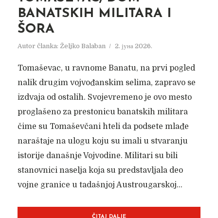
BANATSKIH MILITARA I
ŠORA
Autor članka:
Željko Balaban
2. јуна 2026.
Tomaševac, u ravnome Banatu, na prvi pogled
nalik drugim vojvođanskim selima, zapravo se
izdvaja od ostalih. Svojevremeno je ovo mesto
proglašeno za prestonicu banatskih militara
čime su Tomaševčani hteli da podsete mlađe
naraštaje na ulogu koju su imali u stvaranju
istorije današnje Vojvodine. Militari su bili
stanovnici naselja koja su predstavljala deo
vojne granice u tadašnjoj Austrougarskoj...
ČITAJ DALJE