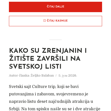
ČITAJ DALJE
ČITAJ KASNIJE
KAKO SU ZRENJANIN I
ŽITIŠTE ZAVRŠILI NA
SVETSKOJ LISTI
Autor članka:
Željko Balaban
5. јула 2026.
Svetski sajt Culture trip, koji se bavi
putovanjima i zabavom, svojevremeno je
napravio listu deset najčudnijih atrakcija u
Srbiji. Na tom spisku našle su se i dve atrakcije