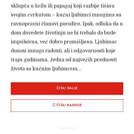
sklupča u krilu ili papagaj koji razbije tišinu
svojim cvrkutom – kućni ljubimci mnogima su
ravnopravni članovi porodice. Ipak, odluka da u
dom dovedete životinju ne bi trebalo da bude
impulsivna, već dobro promišljena. Ljubimac
donosi mnogo radosti, ali i odgovornosti koje
traju godinama. Jedna od najvećih prednosti
života sa kućnim ljubimcem...
ČITAJ DALJE
ČITAJ KASNIJE