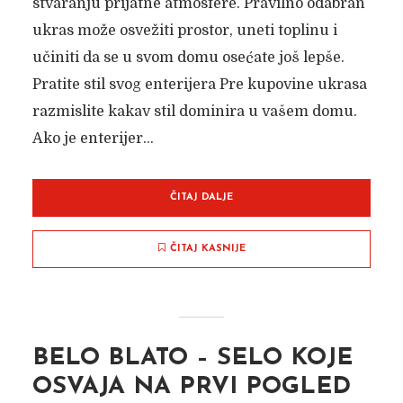
stvaranju prijatne atmosfere. Pravilno odabran
ukras može osvežiti prostor, uneti toplinu i
učiniti da se u svom domu osećate još lepše.
Pratite stil svog enterijera Pre kupovine ukrasa
razmislite kakav stil dominira u vašem domu.
Ako je enterijer...
ČITAJ DALJE
ČITAJ KASNIJE
BELO BLATO – SELO KOJE
OSVAJA NA PRVI POGLED