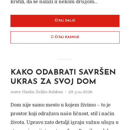
krstili, da se nalazi u nekom drugom...
ČITAJ DALJE
ČITAJ KASNIJE
KAKO ODABRATI SAVRŠEN
UKRAS ZA SVOJ DOM
Autor članka:
Željko Balaban
29. јуна 2026.
Dom nije samo mesto u kojem živimo – to je
prostor koji odražava našu ličnost, stil i način
života. Upravo zato detalji igraju važnu ulogu u