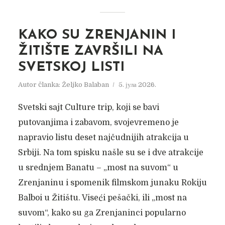
KAKO SU ZRENJANIN I
ŽITIŠTE ZAVRŠILI NA
SVETSKOJ LISTI
TIHA NOĆ
Autor članka:
Željko Balaban
5. јула 2026.
Autor članka:
Nadica Jakovljev
25. децембра 2022.
Svetski sajt Culture trip, koji se bavi
putovanjima i zabavom, svojevremeno je
napravio listu deset najčudnijih atrakcija u
Srbiji. Na tom spisku našle su se i dve atrakcije
u srednjem Banatu – „most na suvom“ u
Zrenjaninu i spomenik filmskom junaku Rokiju
Balboi u Žitištu. Viseći pešački, ili „most na
suvom“, kako su ga Zrenjaninci popularno