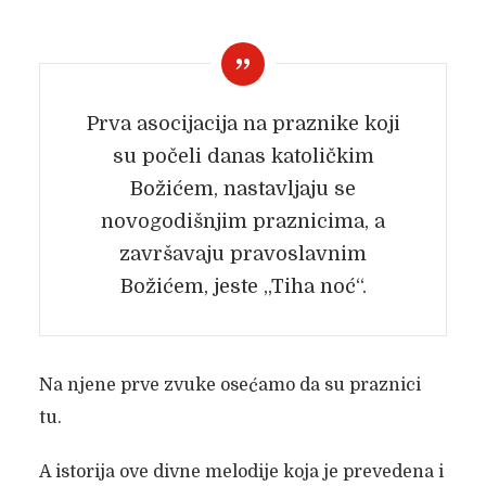
Prva asocijacija na praznike koji
su počeli danas katoličkim
Božićem, nastavljaju se
novogodišnjim praznicima, a
završavaju pravoslavnim
Božićem, jeste „Tiha noć“.
Na njene prve zvuke osećamo da su praznici
tu.
A istorija ove divne melodije koja je prevedena i