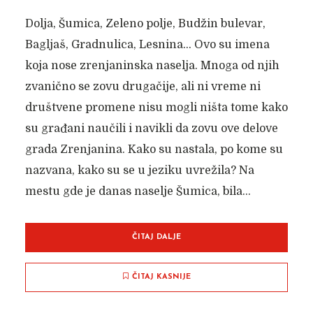
Dolja, Šumica, Zeleno polje, Budžin bulevar,
Bagljaš, Gradnulica, Lesnina… Ovo su imena
koja nose zrenjaninska naselja. Mnoga od njih
zvanično se zovu drugačije, ali ni vreme ni
društvene promene nisu mogli ništa tome kako
su građani naučili i navikli da zovu ove delove
grada Zrenjanina. Kako su nastala, po kome su
nazvana, kako su se u jeziku uvrežila? Na
mestu gde je danas naselje Šumica, bila...
ČITAJ DALJE
ČITAJ KASNIJE