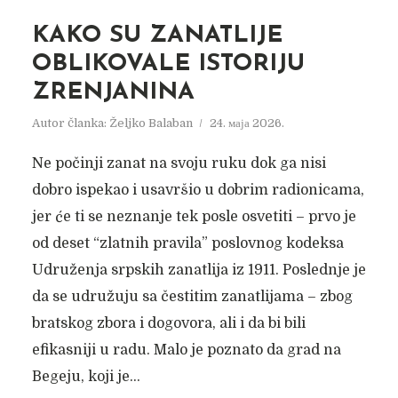
KAKO SU ZANATLIJE
OBLIKOVALE ISTORIJU
ZRENJANINA
Autor članka:
Željko Balaban
24. маја 2026.
Ne počinji zanat na svoju ruku dok ga nisi
dobro ispekao i usavršio u dobrim radionicama,
jer će ti se neznanje tek posle osvetiti – prvo je
od deset “zlatnih pravila” poslovnog kodeksa
Udruženja srpskih zanatlija iz 1911. Poslednje je
da se udružuju sa čestitim zanatlijama – zbog
bratskog zbora i dogovora, ali i da bi bili
efikasniji u radu. Malo je poznato da grad na
Begeju, koji je...