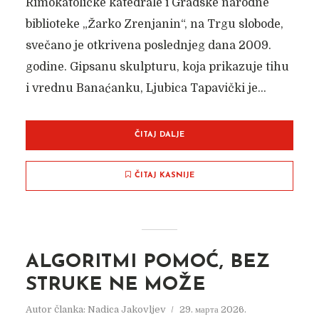
Rimokatoličke katedrale i Gradske narodne
biblioteke „Žarko Zrenjanin“, na Trgu slobode,
svečano je otkrivena poslednjeg dana 2009.
godine. Gipsanu skulpturu, koja prikazuje tihu
i vrednu Banaćanku, Ljubica Tapavički je...
ČITAJ DALJE
ČITAJ KASNIJE
ALGORITMI POMOĆ, BEZ
STRUKE NE MOŽE
Autor članka:
Nadica Jakovljev
29. марта 2026.