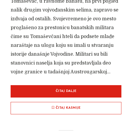
Tomaševac, u ravnome Banatu, na prvi pogled
nalik drugim vojvođanskim selima, zapravo se
izdvaja od ostalih. Svojevremeno je ovo mesto
proglašeno za prestonicu banatskih militara
čime su Tomaševčani hteli da podsete mlađe
naraštaje na ulogu koju su imali u stvaranju
istorije današnje Vojvodine. Militari su bili
stanovnici naselja koja su predstavljala deo
vojne granice u tadašnjoj Austrougarskoj...
ČITAJ DALJE
ČITAJ KASNIJE