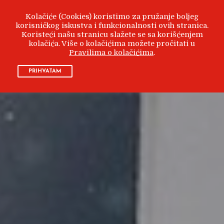
Kolačiće (Cookies) koristimo za pružanje boljeg
korisničkog iskustva i funkcionalnosti ovih stranica.
Koristeći našu stranicu slažete se sa korišćenjem
kolačića. Više o kolačićima možete pročitati u
Pravilima o kolačićima
.
PRIHVATAM