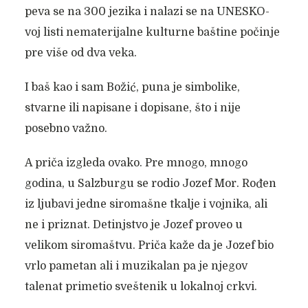
peva se na 300 jezika i nalazi se na UNESKO-
voj listi nematerijalne kulturne baštine počinje
pre više od dva veka.
I baš kao i sam Božić, puna je simbolike,
stvarne ili napisane i dopisane, što i nije
posebno važno.
A priča izgleda ovako. Pre mnogo, mnogo
godina, u Salzburgu se rodio Jozef Mor. Rođen
iz ljubavi jedne siromašne tkalje i vojnika, ali
ne i priznat. Detinjstvo je Jozef proveo u
velikom siromaštvu. Priča kaže da je Jozef bio
vrlo pametan ali i muzikalan pa je njegov
talenat primetio sveštenik u lokalnoj crkvi.