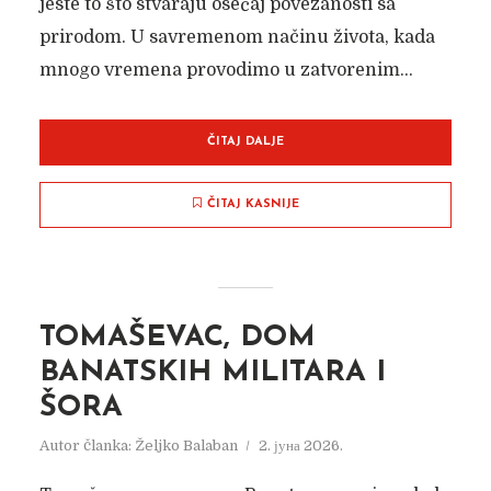
jeste to što stvaraju osećaj povezanosti sa
prirodom. U savremenom načinu života, kada
mnogo vremena provodimo u zatvorenim...
ČITAJ DALJE
ČITAJ KASNIJE
TOMAŠEVAC, DOM
BANATSKIH MILITARA I
ŠORA
Autor članka:
Željko Balaban
2. јуна 2026.