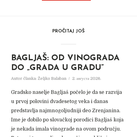
PROČITAJ JOŠ
BAGLJAŠ: OD VINOGRADA
DO „GRADA U GRADU“
Autor članka:
Željko Balaban
2. августа 2026.
Gradsko naselje Bagljaš počelo je da se razvija
u prvoj polovini dvadesetog veka i danas
predstavlja najmnogoljudniji deo Zrenjanina.
Ime je dobilo po slovačkoj porodici Bagljaš koja
je nekada imala vinograde na ovom području.