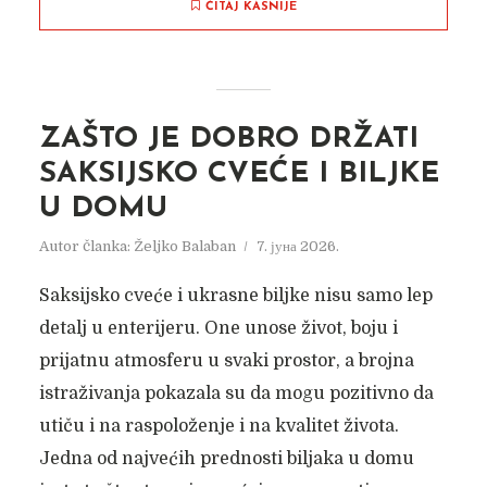
ČITAJ KASNIJE
ZAŠTO JE DOBRO DRŽATI
SAKSIJSKO CVEĆE I BILJKE
U DOMU
Autor članka:
Željko Balaban
7. јуна 2026.
Saksijsko cveće i ukrasne biljke nisu samo lep
detalj u enterijeru. One unose život, boju i
prijatnu atmosferu u svaki prostor, a brojna
istraživanja pokazala su da mogu pozitivno da
utiču i na raspoloženje i na kvalitet života.
Jedna od najvećih prednosti biljaka u domu