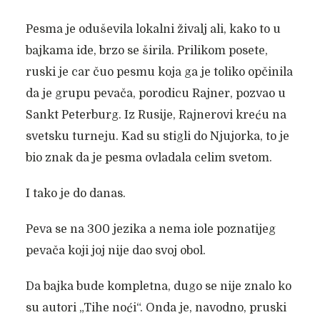
Pesma je oduševila lokalni živalj ali, kako to u
bajkama ide, brzo se širila. Prilikom posete,
ruski je car čuo pesmu koja ga je toliko opčinila
da je grupu pevača, porodicu Rajner, pozvao u
Sankt Peterburg. Iz Rusije, Rajnerovi kreću na
svetsku turneju. Kad su stigli do Njujorka, to je
bio znak da je pesma ovladala celim svetom.
I tako je do danas.
Peva se na 300 jezika a nema iole poznatijeg
pevača koji joj nije dao svoj obol.
Da bajka bude kompletna, dugo se nije znalo ko
su autori „Tihe noći“. Onda je, navodno, pruski