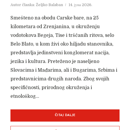
Autor članka:
Željko Balaban
14. јуна 2026.
Smešteno na obodu Carske bare, na 25
kilometara od Zrenjanina, u okruženju
vodotokova Begeja, Tise i trščanih ritova, selo
Belo Blato, u kom živi oko hiljadu stanovnika,
predstavlja jedinstveni konglomerat nacija,
jezika i kultura. Preteženo je naseljeno
Slovacima i Mađarima, ali i Bugarima, Srbima i
predstavnicima drugih naroda. Zbog svojih
specifičnosti, prirodnog okruženja i
etnološkog...
ČITAJ DALJE