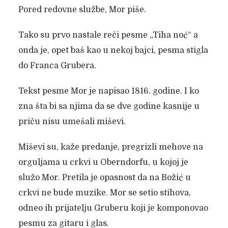
Pored redovne službe, Mor piše.
Tako su prvo nastale reči pesme „Tiha noć“ a
onda je, opet baš kao u nekoj bajci, pesma stigla
do Franca Grubera.
Tekst pesme Mor je napisao 1816. godine. I ko
zna šta bi sa njima da se dve godine kasnije u
priču nisu umešali miševi.
Miševi su, kaže predanje, pregrizli mehove na
orguljama u crkvi u Oberndorfu, u kojoj je
služo Mor. Pretila je opasnost da na Božić u
crkvi ne bude muzike. Mor se setio stihova,
odneo ih prijatelju Gruberu koji je komponovao
pesmu za gitaru i glas.