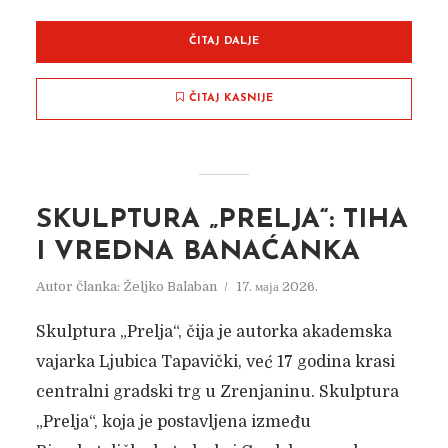
ČITAJ DALJE
ČITAJ KASNIJE
SKULPTURA „PRELJA“: TIHA
I VREDNA BANAĆANKA
Autor članka:
Željko Balaban
17. маја 2026.
Skulptura „Prelja“, čija je autorka akademska
vajarka Ljubica Tapavički, već 17 godina krasi
centralni gradski trg u Zrenjaninu. Skulptura
„Prelja“, koja je postavljena između