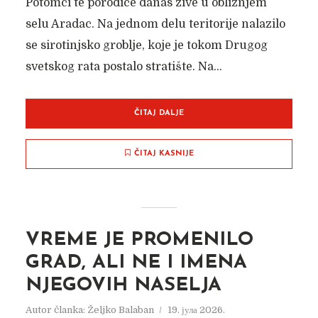
Potomci te porodice danas žive u obližnjem
selu Aradac. Na jednom delu teritorije nalazilo
se sirotinjsko groblje, koje je tokom Drugog
svetskog rata postalo stratište. Na...
ČITAJ DALJE
ČITAJ KASNIJE
VREME JE PROMENILO
GRAD, ALI NE I IMENA
NJEGOVIH NASELJA
Autor članka:
Željko Balaban
19. јула 2026.