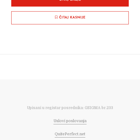
ČITAJ KASNIJE
Upisani u registar posrednika: GSIGMA br.233
Uslovi poslovanja
QuitePerfect.net