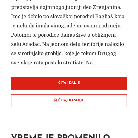
predstavlja najmnogoljudniji deo Zrenjanina.
Ime je dobilo po slovačkoj porodici Bagljaš koja
je nekada imala vinograde na ovom području.
Potomci te porodice danas žive u obližnjem
selu Aradac. Na jednom delu teritorije nalazilo
se sirotinjsko groblje, koje je tokom Drugog
svetskog rata postalo stratište. Na...
ČITAJ DALJE
ČITAJ KASNIJE