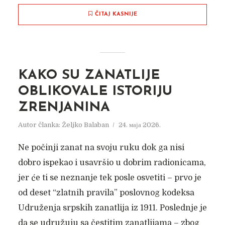
ČITAJ KASNIJE
KAKO SU ZANATLIJE
OBLIKOVALE ISTORIJU
ZRENJANINA
Autor članka:
Željko Balaban
24. маја 2026.
Ne počinji zanat na svoju ruku dok ga nisi
dobro ispekao i usavršio u dobrim radionicama,
jer će ti se neznanje tek posle osvetiti – prvo je
od deset “zlatnih pravila” poslovnog kodeksa
Udruženja srpskih zanatlija iz 1911. Poslednje je
da se udružuju sa čestitim zanatlijama – zbog