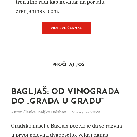
trenutno radi kao novinar na portalu
zrenjaninski.com.
VIDI SVE ČLANKE
PROČITAJ JOŠ
BAGLJAŠ: OD VINOGRADA
DO „GRADA U GRADU“
Autor članka:
Željko Balaban
2. августа 2026.
Gradsko naselje Bagljaš počelo je da se razvija
u prvoj polovini dvadesetog veka i danas