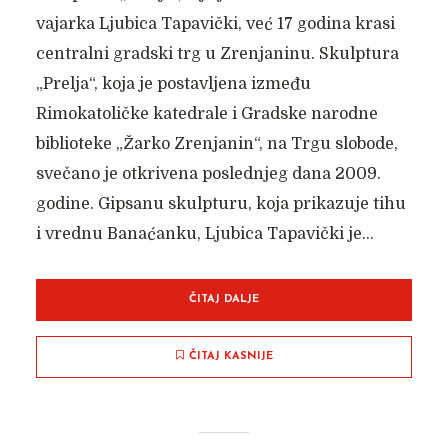
vajarka Ljubica Tapavički, već 17 godina krasi
centralni gradski trg u Zrenjaninu. Skulptura
„Prelja“, koja je postavljena između
Rimokatoličke katedrale i Gradske narodne
biblioteke „Žarko Zrenjanin“, na Trgu slobode,
svečano je otkrivena poslednjeg dana 2009.
godine. Gipsanu skulpturu, koja prikazuje tihu
i vrednu Banaćanku, Ljubica Tapavički je...
ČITAJ DALJE
ČITAJ KASNIJE