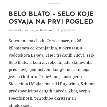
BELO BLATO – SELO KOJE
OSVAJA NA PRVI POGLED
Autor članka:
Željko Balaban
14. јуна 2026.
Smešteno na obodu Carske bare, na 25
kilometara od Zrenjanina, u okruženju
vodotokova Begeja, Tise i trščanih ritova, selo
Belo Blato, u kom živi oko hiljadu stanovnika,
predstavlja jedinstveni konglomerat nacija,
jezika i kultura. Preteženo je naseljeno
Slovacima i Mađarima, ali i Bugarima, Srbima i
predstavnicima drugih naroda. Zbog svojih
specifičnosti, prirodnog okruženja i
etnološkog...