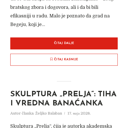
bratskog zbora i dogovora, ali i da bi bili
efikasniji u radu. Malo je poznato da grad na
Begeju, koji je...
ČITAJ DALJE
ČITAJ KASNIJE
SKULPTURA „PRELJA“: TIHA
I VREDNA BANAĆANKA
Autor članka:
Željko Balaban
17. маја 2026.
Skulptura „Prelja“, čija je autorka akademska