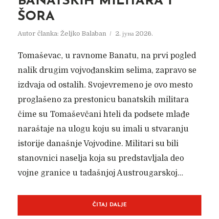
BANATSKIH MILITARA I
ŠORA
Autor članka:
Željko Balaban
2. јуна 2026.
Tomaševac, u ravnome Banatu, na prvi pogled
nalik drugim vojvođanskim selima, zapravo se
izdvaja od ostalih. Svojevremeno je ovo mesto
proglašeno za prestonicu banatskih militara
čime su Tomaševčani hteli da podsete mlađe
naraštaje na ulogu koju su imali u stvaranju
istorije današnje Vojvodine. Militari su bili
stanovnici naselja koja su predstavljala deo
vojne granice u tadašnjoj Austrougarskoj...
ČITAJ DALJE