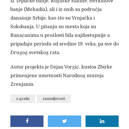
iz Tepličke banje, Rogaške Slatine, Herkulove
banje (Mehadia), ali i iz onih sa područja
današnje Srbije, kao što su Vrnjačka i
Sokobanja. U pitanju su mesta koja su
Banaćanima u prošlosti bila najdostupnije a
pripadaju periodu od sredine 19. veka, pa sve do
Drugog svetskog rata.
Autor projekta je Dejan Vorgić, kustos Zbirke
primenjene umetnosti Narodnog muzeja
Zrenjanin.
o gradu
zanimljivosti