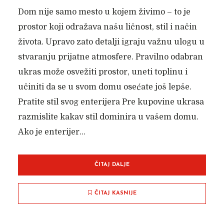
Dom nije samo mesto u kojem živimo – to je
prostor koji odražava našu ličnost, stil i način
života. Upravo zato detalji igraju važnu ulogu u
stvaranju prijatne atmosfere. Pravilno odabran
ukras može osvežiti prostor, uneti toplinu i
učiniti da se u svom domu osećate još lepše.
Pratite stil svog enterijera Pre kupovine ukrasa
razmislite kakav stil dominira u vašem domu.
Ako je enterijer...
ČITAJ DALJE
ČITAJ KASNIJE