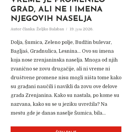
VREME JE PROMENILO
GRAD, ALI NE I IMENA
NJEGOVIH NASELJA
Autor članka:
Željko Balaban
19. јула 2026.
Dolja, Šumica, Zeleno polje, Budžin bulevar,
Bagljaš, Gradnulica, Lesnina… Ovo su imena
koja nose zrenjaninska naselja. Mnoga od njih
zvanično se zovu drugačije, ali ni vreme ni
društvene promene nisu mogli ništa tome kako
su građani naučili i navikli da zovu ove delove
grada Zrenjanina. Kako su nastala, po kome su
nazvana, kako su se u jeziku uvrežila? Na
mestu gde je danas naselje Šumica, bila...