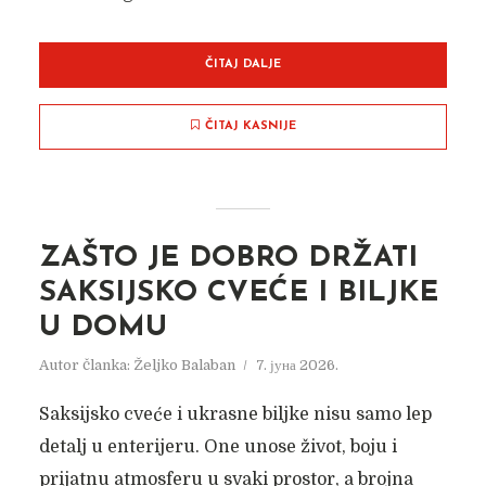
ČITAJ DALJE
ČITAJ KASNIJE
ZAŠTO JE DOBRO DRŽATI
SAKSIJSKO CVEĆE I BILJKE
U DOMU
Autor članka:
Željko Balaban
7. јуна 2026.
Saksijsko cveće i ukrasne biljke nisu samo lep
detalj u enterijeru. One unose život, boju i
prijatnu atmosferu u svaki prostor, a brojna