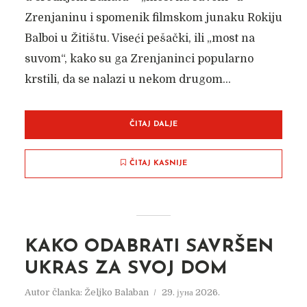
Zrenjaninu i spomenik filmskom junaku Rokiju
Balboi u Žitištu. Viseći pešački, ili „most na
suvom“, kako su ga Zrenjaninci popularno
krstili, da se nalazi u nekom drugom...
ČITAJ DALJE
ČITAJ KASNIJE
KAKO ODABRATI SAVRŠEN
UKRAS ZA SVOJ DOM
Autor članka:
Željko Balaban
29. јуна 2026.