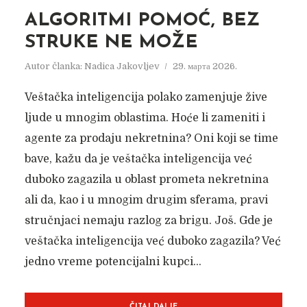
ALGORITMI POMOĆ, BEZ
STRUKE NE MOŽE
Autor članka:
Nadica Jakovljev
29. марта 2026.
Veštačka inteligencija polako zamenjuje žive
ljude u mnogim oblastima. Hoće li zameniti i
agente za prodaju nekretnina? Oni koji se time
bave, kažu da je veštačka inteligencija već
duboko zagazila u oblast prometa nekretnina
ali da, kao i u mnogim drugim sferama, pravi
stručnjaci nemaju razlog za brigu. Još. Gde je
veštačka inteligencija već duboko zagazila? Već
jedno vreme potencijalni kupci...
ČITAJ DALJE