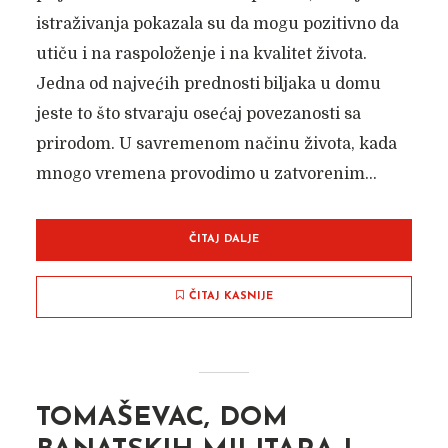
istraživanja pokazala su da mogu pozitivno da
utiču i na raspoloženje i na kvalitet života.
Jedna od najvećih prednosti biljaka u domu
jeste to što stvaraju osećaj povezanosti sa
prirodom. U savremenom načinu života, kada
mnogo vremena provodimo u zatvorenim...
ČITAJ DALJE
ČITAJ KASNIJE
TOMAŠEVAC, DOM