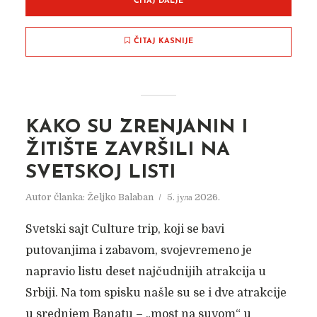
ČITAJ DALJE
ČITAJ KASNIJE
STAKLENA VITRINA: OD
KAKO SU ZRENJANIN I
MURANO STAKLA DO
ŽITIŠTE ZAVRŠILI NA
BANJSKIH ČAŠA, A KO
SVETSKOJ LISTI
ZNA ŠTA NAS JOŠ ČEKA
Autor članka:
Željko Balaban
5. јула 2026.
Autor članka:
Nadica Jakovljev
3. јула 2022.
Svetski sajt Culture trip, koji se bavi
putovanjima i zabavom, svojevremeno je
napravio listu deset najčudnijih atrakcija u
Srbiji. Na tom spisku našle su se i dve atrakcije
u srednjem Banatu – „most na suvom“ u