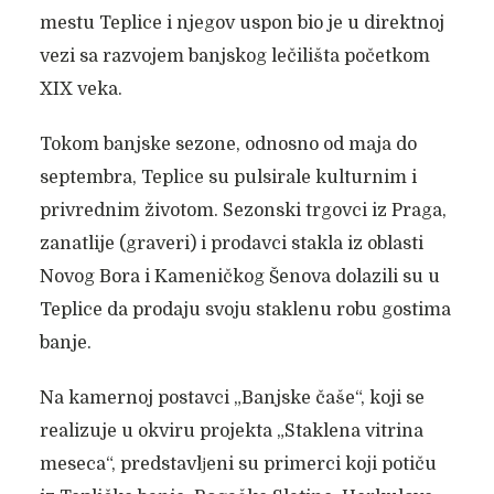
mestu Teplice i njegov uspon bio je u direktnoj
vezi sa razvojem banjskog lečilišta početkom
XIX veka.
Tokom banjske sezone, odnosno od maja do
septembra, Teplice su pulsirale kulturnim i
privrednim životom. Sezonski trgovci iz Praga,
zanatlije (graveri) i prodavci stakla iz oblasti
Novog Bora i Kameničkog Šenova dolazili su u
Teplice da prodaju svoju staklenu robu gostima
banje.
Na kamernoj postavci „Banjske čaše“, koji se
realizuje u okviru projekta „Staklena vitrina
meseca“, predstavlјeni su primerci koji potiču