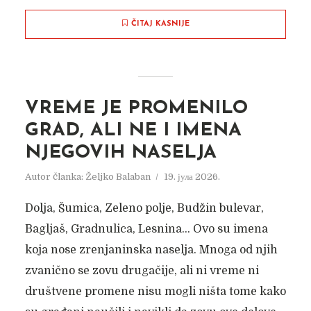
ČITAJ KASNIJE
VREME JE PROMENILO
GRAD, ALI NE I IMENA
NJEGOVIH NASELJA
Autor članka:
Željko Balaban
19. јула 2026.
Dolja, Šumica, Zeleno polje, Budžin bulevar,
Bagljaš, Gradnulica, Lesnina… Ovo su imena
koja nose zrenjaninska naselja. Mnoga od njih
zvanično se zovu drugačije, ali ni vreme ni
društvene promene nisu mogli ništa tome kako