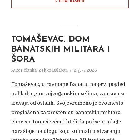
ČITAJ KASNIJE
TOMAŠEVAC, DOM
BANATSKIH MILITARA I
ŠORA
Autor članka:
Željko Balaban
2. јуна 2026.
Tomaševac, u ravnome Banatu, na prvi pogled
nalik drugim vojvođanskim selima, zapravo se
izdvaja od ostalih. Svojevremeno je ovo mesto
proglašeno za prestonicu banatskih militara
čime su Tomaševčani hteli da podsete mlađe
naraštaje na ulogu koju su imali u stvaranju