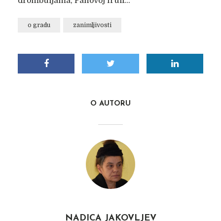
drombuljama, Panovoj fruli…
o gradu
zanimljivosti
O AUTORU
NADICA JAKOVLJEV