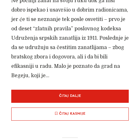
Ne počinji zanat na svoju ruku dok ga nisi
dobro ispekao i usavršio u dobrim radionicama,
jer će ti se neznanje tek posle osvetiti – prvo je
od deset “zlatnih pravila” poslovnog kodeksa
Udruženja srpskih zanatlija iz 1911. Poslednje je
da se udružuju sa čestitim zanatlijama – zbog
bratskog zbora i dogovora, ali i da bi bili
efikasniji u radu. Malo je poznato da grad na
Begeju, koji je...
ČITAJ DALJE
ČITAJ KASNIJE