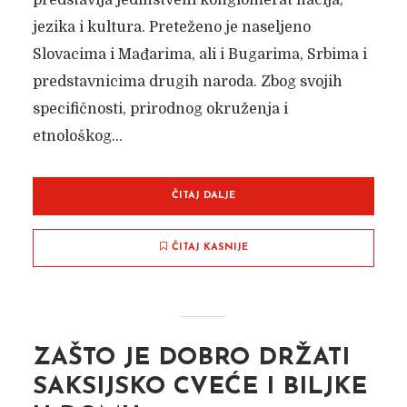
predstavlja jedinstveni konglomerat nacija,
jezika i kultura. Preteženo je naseljeno
Slovacima i Mađarima, ali i Bugarima, Srbima i
predstavnicima drugih naroda. Zbog svojih
specifičnosti, prirodnog okruženja i
etnološkog...
ČITAJ DALJE
ČITAJ KASNIJE
ZAŠTO JE DOBRO DRŽATI
SAKSIJSKO CVEĆE I BILJKE