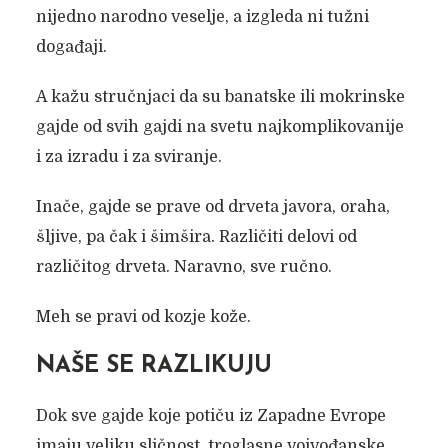
nijedno narodno veselje, a izgleda ni tužni
događaji.
A kažu stručnjaci da su banatske ili mokrinske
gajde od svih gajdi na svetu najkomplikovanije
i za izradu i za sviranje.
Inače, gajde se prave od drveta javora, oraha,
šljive, pa čak i šimšira. Različiti delovi od
različitog drveta. Naravno, sve ručno.
Meh se pravi od kozje kože.
NAŠE SE RAZLIKUJU
Dok sve gajde koje potiču iz Zapadne Evrope
imaju veliku sličnost, troglasne vojvođanske