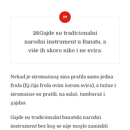
26Gajde su tradicionalni
narodni instrument u Banatu, a
više ih skoro niko i ne svira.
Nekad je siromašnog sina pratila samo jedna
frula (Ej čija frula ovim šorom svira), a tužne i
siromašne su pratili, na salaš, tamburaš i
gajdaš.
Gajde su tradicionalni banatski narodni
instrument bez kog se nije moglo zamisliti