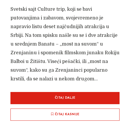
MENE PRATI TAMBURAŠ I
Svetski sajt Culture trip, koji se bavi
putovanjima i zabavom, svojevremeno je
GAJDAŠ
napravio listu deset najčudnijih atrakcija u
Autor članka:
Nadica Jakovljev
26. септембра 2018.
Srbiji. Na tom spisku našle su se i dve atrakcije
u srednjem Banatu – „most na suvom“ u
Zrenjaninu i spomenik filmskom junaku Rokiju
Balboi u Žitištu. Viseći pešački, ili „most na
suvom“, kako su ga Zrenjaninci popularno
krstili, da se nalazi u nekom drugom...
ČITAJ DALJE
ČITAJ KASNIJE