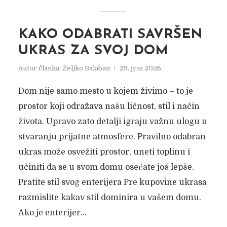
KAKO ODABRATI SAVRŠEN
UKRAS ZA SVOJ DOM
Autor članka:
Željko Balaban
29. јуна 2026.
Dom nije samo mesto u kojem živimo – to je
prostor koji odražava našu ličnost, stil i način
života. Upravo zato detalji igraju važnu ulogu u
stvaranju prijatne atmosfere. Pravilno odabran
ukras može osvežiti prostor, uneti toplinu i
učiniti da se u svom domu osećate još lepše.
Pratite stil svog enterijera Pre kupovine ukrasa
razmislite kakav stil dominira u vašem domu.
Ako je enterijer...