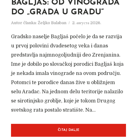
BAGLJAŠ: OD VINOGRADA
DO „GRADA U GRADU“
Autor članka:
Željko Balaban
2. августа 2026.
Gradsko naselje Bagljaš počelo je da se razvija
u prvoj polovini dvadesetog veka i danas
predstavlja najmnogoljudniji deo Zrenjanina.
Ime je dobilo po slovačkoj porodici Bagljaš koja
je nekada imala vinograde na ovom području.
Potomci te porodice danas žive u obližnjem
selu Aradac. Na jednom delu teritorije nalazilo
se sirotinjsko groblje, koje je tokom Drugog
svetskog rata postalo stratište. Na...
ČITAJ DALJE