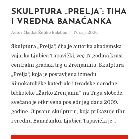
SKULPTURA „PRELJA“: TIHA
I VREDNA BANAĆANKA
Autor članka:
Željko Balaban
17. маја 2026.
Skulptura „Prelja“, čija je autorka akademska
vajarka Ljubica Tapavički, već 17 godina krasi
centralni gradski trg u Zrenjaninu. Skulptura
„Prelja“, koja je postavljena između
Rimokatoličke katedrale i Gradske narodne
biblioteke „Žarko Zrenjanin“, na Trgu slobode,
svečano je otkrivena poslednjeg dana 2009.
godine. Gipsanu skulpturu, koja prikazuje tihu
i vrednu Banaćanku, Ljubica Tapavički je...