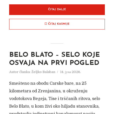
ČITAJ DALJE
ČITAJ KASNIJE
BELO BLATO – SELO KOJE
OSVAJA NA PRVI POGLED
Autor članka:
Željko Balaban
14. јуна 2026.
Smešteno na obodu Carske bare, na 25
kilometara od Zrenjanina, u okruženju
vodotokova Begeja, Tise i trščanih ritova, selo
Belo Blato, u kom živi oko hiljadu stanovnika,