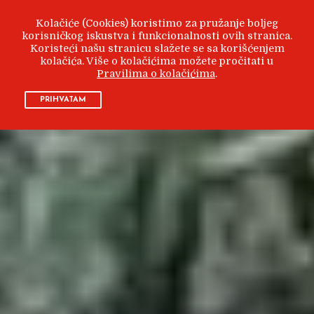
Kolačiće (Cookies) koristimo za pružanje boljeg
korisničkog iskustva i funkcionalnosti ovih stranica.
Koristeći našu stranicu slažete se sa korišćenjem
kolačića. Više o kolačićima možete pročitati u
Pravilima o kolačićima
.
PRIHVATAM