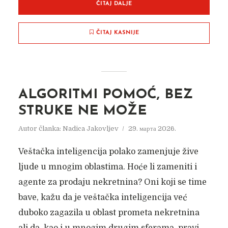
ČITAJ DALJE
ČITAJ KASNIJE
ALGORITMI POMOĆ, BEZ
STRUKE NE MOŽE
Autor članka:
Nadica Jakovljev
29. марта 2026.
Veštačka inteligencija polako zamenjuje žive
ljude u mnogim oblastima. Hoće li zameniti i
agente za prodaju nekretnina? Oni koji se time
bave, kažu da je veštačka inteligencija već
duboko zagazila u oblast prometa nekretnina