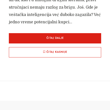
ali da, kao i u mnogim drugim sferama, pravi
stručnjaci nemaju razlog za brigu. Još. Gde je
veštačka inteligencija već duboko zagazila? Već
jedno vreme potencijalni kupci...
ČITAJ DALJE
ČITAJ KASNIJE