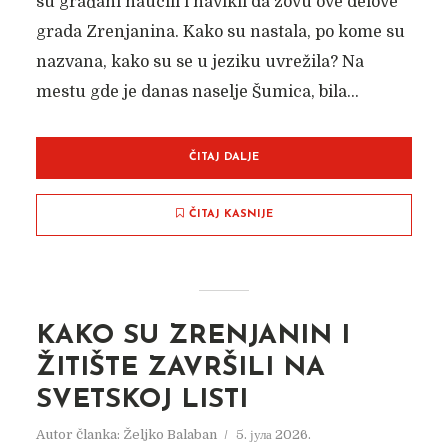
su građani naučili i navikli da zovu ove delove
grada Zrenjanina. Kako su nastala, po kome su
nazvana, kako su se u jeziku uvrežila? Na
mestu gde je danas naselje Šumica, bila...
ČITAJ DALJE
ČITAJ KASNIJE
KAKO SU ZRENJANIN I
ŽITIŠTE ZAVRŠILI NA
SVETSKOJ LISTI
Autor članka:
Željko Balaban
5. јула 2026.