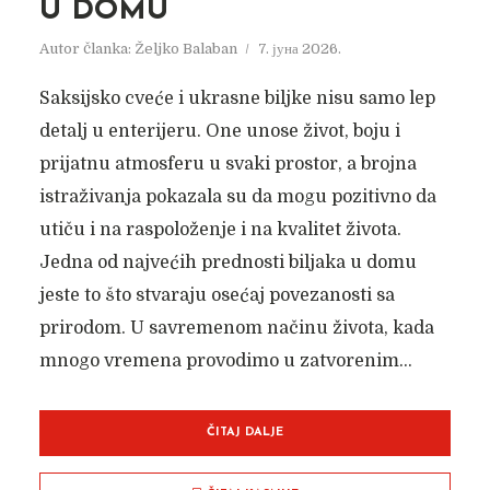
U DOMU
Autor članka:
Željko Balaban
7. јуна 2026.
Saksijsko cveće i ukrasne biljke nisu samo lep
detalj u enterijeru. One unose život, boju i
prijatnu atmosferu u svaki prostor, a brojna
istraživanja pokazala su da mogu pozitivno da
utiču i na raspoloženje i na kvalitet života.
Jedna od najvećih prednosti biljaka u domu
jeste to što stvaraju osećaj povezanosti sa
prirodom. U savremenom načinu života, kada
mnogo vremena provodimo u zatvorenim...
ČITAJ DALJE