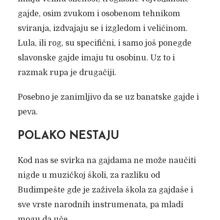
gajde, osim zvukom i osobenom tehnikom
sviranja, izdvajaju se i izgledom i veličinom.
Lula, ili rog, su specifični, i samo još ponegde
slavonske gajde imaju tu osobinu. Uz to i
razmak rupa je drugačiji.
Posebno je zanimljivo da se uz banatske gajde i
peva.
POLAKO NESTAJU
Kod nas se svirka na gajdama ne može naučiti
nigde u muzičkoj školi, za razliku od
Budimpešte gde je zaživela škola za gajdaše i
sve vrste narodnih instrumenata, pa mladi
mogu da uče.