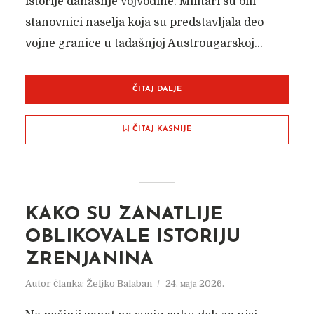
istorije današnje Vojvodine. Militari su bili
stanovnici naselja koja su predstavljala deo
vojne granice u tadašnjoj Austrougarskoj...
ČITAJ DALJE
ČITAJ KASNIJE
KAKO SU ZANATLIJE
OBLIKOVALE ISTORIJU
ZRENJANINA
Autor članka:
Željko Balaban
24. маја 2026.