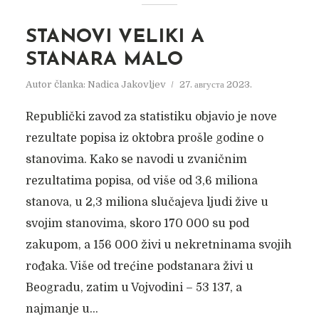
STANOVI VELIKI A
STANARA MALO
Autor članka:
Nadica Jakovljev
27. августа 2023.
Republički zavod za statistiku objavio je nove
rezultate popisa iz oktobra prošle godine o
stanovima. Kako se navodi u zvaničnim
rezultatima popisa, od više od 3,6 miliona
stanova, u 2,3 miliona slučajeva ljudi žive u
svojim stanovima, skoro 170 000 su pod
zakupom, a 156 000 živi u nekretninama svojih
rođaka. Više od trećine podstanara živi u
Beogradu, zatim u Vojvodini – 53 137, a
najmanje u...