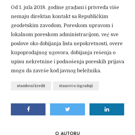
Od 1. jula 2018. godine građani i privreda više
nemaju direktan kontakt sa Republičkim
geodetskim zavodom, Poreskom upravom i
lokalnom poreskom administracijom, već sve
poslove oko dobijanja lista nepokretnosti, overe
kupoprodajnog ugovora, dobijanja rešenja o
upisu nekretnine i podnošenja poreskih prijava
mogu da završe kod javnog beležnika.
stambeni kredit
stanovi u izgradnji
O AUTORU