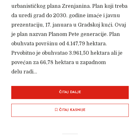
urbanističkog plana Zrenjanina. Plan koji treba
da uredi grad do 2030. godine imaće i javnu
prezentaciju, 17. januara u Gradskoj kući. Ovaj
je plan nazvan Planom Pete generacije. Plan
obuhvata površinu od 4.147,79 hektara.
Prvobitno je obuhvatao 3.961,50 hektara ali je
povećan za 66,78 hektara u zapadnom
delu radi...
ČITAJ DALJE
ČITAJ KASNIJE