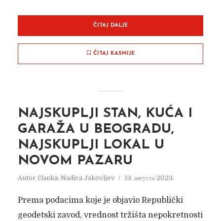
ČITAJ DALJE
ČITAJ KASNIJE
NAJSKUPLJI STAN, KUĆA I
GARAŽA U BEOGRADU,
NAJSKUPLJI LOKAL U
NOVOM PAZARU
Autor članka:
Nadica Jakovljev
13. августа 2023.
Prema podacima koje je objavio Republički
geodetski zavod, vrednost tržišta nepokretnosti