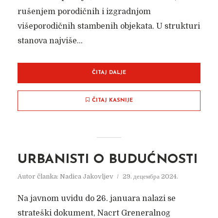
rušenjem porodičnih i izgradnjom
višeporodičnih stambenih objekata. U strukturi
stanova najviše...
ČITAJ DALJE
ČITAJ KASNIJE
URBANISTI O BUDUĆNOSTI
Autor članka:
Nadica Jakovljev
29. децембра 2024.
Na javnom uvidu do 26. januara nalazi se
strateški dokument, Nacrt Greneralnog