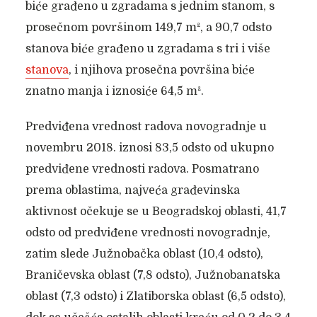
biće građeno u zgradama s jednim stanom, s
prosečnom površinom 149,7 m², a 90,7 odsto
stanova biće građeno u zgradama s tri i više
stanova
, i njihova prosečna površina biće
znatno manja i iznosiće 64,5 m².
Predviđena vrednost radova novogradnje u
novembru 2018. iznosi 83,5 odsto od ukupno
predviđene vrednosti radova. Posmatrano
prema oblastima, najveća građevinska
aktivnost očekuje se u Beogradskoj oblasti, 41,7
odsto od predviđene vrednosti novogradnje,
zatim slede Južnobačka oblast (10,4 odsto),
Braničevska oblast (7,8 odsto), Južnobanatska
oblast (7,3 odsto) i Zlatiborska oblast (6,5 odsto),