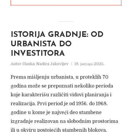
Autor članka:
Nadica Jakovljev
30. јануара 2019.
ISTORIJA GRADNJE: OD
URBANISTA DO
INVESTITORA
Autor članka:
Nadica Jakovljev
19. јануара 2025.
Prema mišljenju urbanista, u proteklih 70
godina može se prepoznati nekoliko perioda
koje karakterišu različiti vidovi planiranja i
realizacija. Prvi period je od 1956. do 1968.
godine u kome je najveći deo stambene
izgradnje realizovan na slobodnim prostorima
ili u okviru postojećih stambenih blokova,