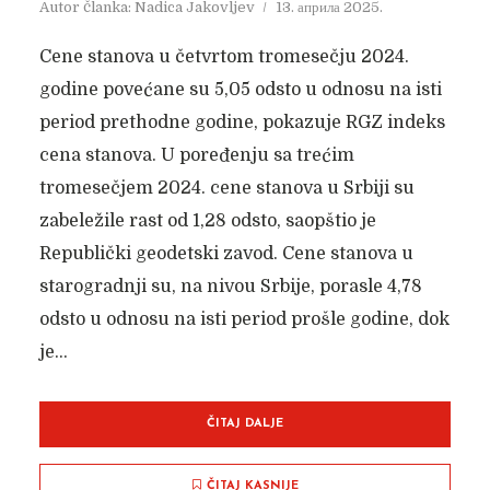
Autor članka:
Nadica Jakovljev
13. априла 2025.
Cene stanova u četvrtom tromesečju 2024.
godine povećane su 5,05 odsto u odnosu na isti
period prethodne godine, pokazuje RGZ indeks
cena stanova. U poređenju sa trećim
tromesečjem 2024. cene stanova u Srbiji su
zabeležile rast od 1,28 odsto, saopštio je
Republički geodetski zavod. Cene stanova u
starogradnji su, na nivou Srbije, porasle 4,78
odsto u odnosu na isti period prošle godine, dok
je...
ČITAJ DALJE
VESTI IZ SVETA
NEKRETNINA
ČITAJ KASNIJE