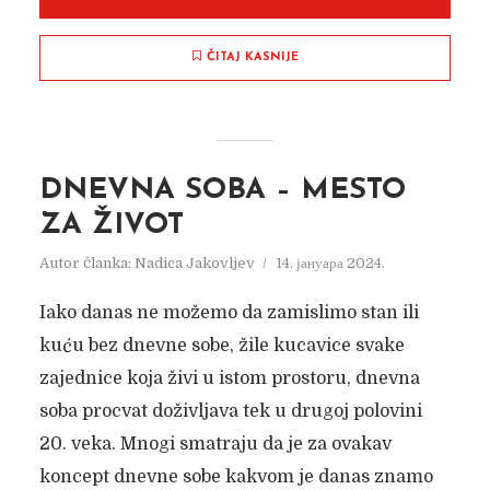
ČITAJ KASNIJE
DNEVNA SOBA – MESTO
ZA ŽIVOT
Autor članka:
Nadica Jakovljev
14. јануара 2024.
Iako danas ne možemo da zamislimo stan ili
kuću bez dnevne sobe, žile kucavice svake
zajednice koja živi u istom prostoru, dnevna
soba procvat doživljava tek u drugoj polovini
20. veka. Mnogi smatraju da je za ovakav
koncept dnevne sobe kakvom je danas znamo