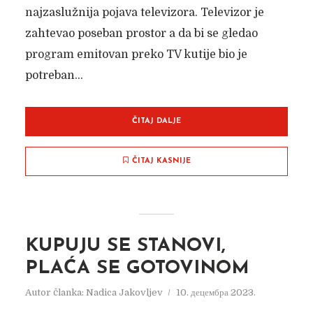
najzaslužnija pojava televizora. Televizor je
zahtevao poseban prostor a da bi se gledao
program emitovan preko TV kutije bio je
potreban...
ČITAJ DALJE
ČITAJ KASNIJE
KUPUJU SE STANOVI,
PLAĆA SE GOTOVINOM
Autor članka:
Nadica Jakovljev
10. децембра 2023.