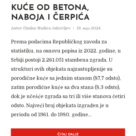
KUĆE OD BETONA,
NABOJA I ČERPIĆA
Autor članka:
Nadica Jakovljev
19. маја 2024.
Prema podacima Republičkog zavoda za
statistiku, na osnovu popisa iz 2022. godine, u
Srbiji postoji 2.261.051 stambena zgrada. U
strukturi ovih objekata najzastupljenije su
porodične kuće sa jednim stanom (87,7 odsto),
zatim porodične kuće sa dva stana (8,3 odsto),
dok je učešće zgrada sa tri ili više stanova četiri
odsto. Najveći broj objekata izgrađen je u
periodu od 1961. do 1980. godine...
ČITAJ DALJE