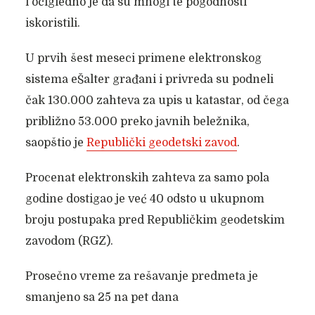
i očigledno je da su mnogi te pogodnosti
iskoristili.
U prvih šest meseci primene elektronskog
sistema eŠalter građani i privreda su podneli
čak 130.000 zahteva za upis u katastar, od čega
približno 53.000 preko javnih beležnika,
saopštio je
Republički geodetski zavod
.
Procenat elektronskih zahteva za samo pola
godine dostigao je već 40 odsto u ukupnom
broju postupaka pred Republičkim geodetskim
zavodom (RGZ).
Prosečno vreme za rešavanje predmeta je
smanjeno sa 25 na pet dana