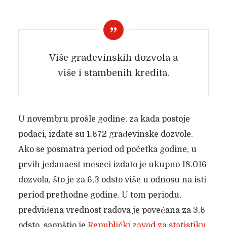
Više građevinskih dozvola a
više i stambenih kredita.
U novembru prošle godine, za kada postoje
podaci, izdate su 1.672 građevinske dozvole.
Ako se posmatra period od početka godine, u
prvih jedanaest meseci izdato je ukupno 18.016
dozvola, što je za 6,3 odsto više u odnosu na isti
period prethodne godine. U tom periodu,
predviđena vrednost radova je povećana za 3,6
odsto, saopštio je
Republički zavod za statistiku
.