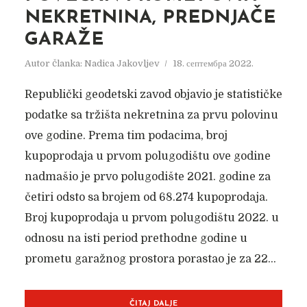
NEKRETNINA, PREDNJAČE
GARAŽE
Autor članka:
Nadica Jakovljev
18. септембра 2022.
Republički geodetski zavod objavio je statističke
podatke sa tržišta nekretnina za prvu polovinu
ove godine. Prema tim podacima, broj
kupoprodaja u prvom polugodištu ove godine
nadmašio je prvo polugodište 2021. godine za
četiri odsto sa brojem od 68.274 kupoprodaja.
Broj kupoprodaja u prvom polugodištu 2022. u
odnosu na isti period prethodne godine u
prometu garažnog prostora porastao je za 22...
ČITAJ DALJE