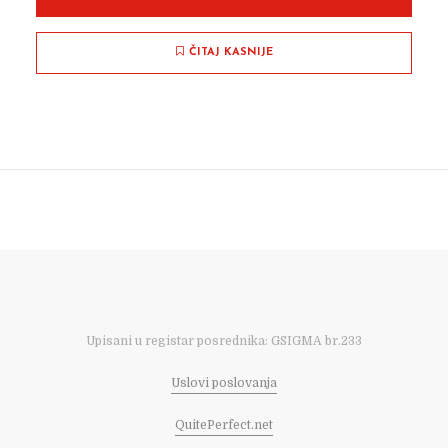
ČITAJ KASNIJE
Upisani u registar posrednika: GSIGMA br.233
Uslovi poslovanja
QuitePerfect.net