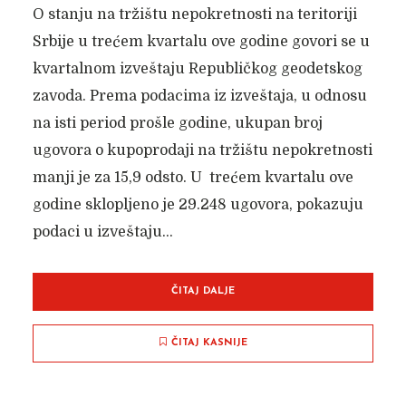
O stanju na tržištu nepokretnosti na teritoriji
Srbije u trećem kvartalu ove godine govori se u
kvartalnom izveštaju Republičkog geodetskog
zavoda. Prema podacima iz izveštaja, u odnosu
na isti period prošle godine, ukupan broj
ugovora o kupoprodaji na tržištu nepokretnosti
manji je za 15,9 odsto. U trećem kvartalu ove
godine sklopljeno je 29.248 ugovora, pokazuju
podaci u izveštaju...
ČITAJ DALJE
ČITAJ KASNIJE