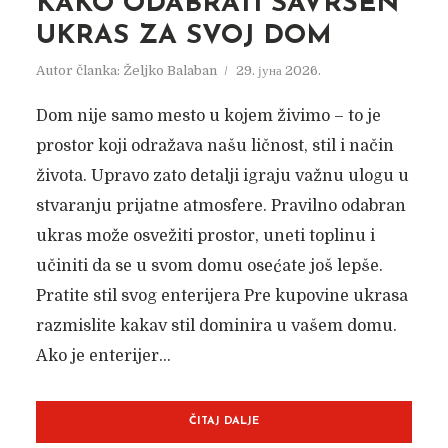
KAKO ODABRATI SAVRŠEN
UKRAS ZA SVOJ DOM
Autor članka:
Željko Balaban
29. јуна 2026.
Dom nije samo mesto u kojem živimo – to je
prostor koji odražava našu ličnost, stil i način
života. Upravo zato detalji igraju važnu ulogu u
stvaranju prijatne atmosfere. Pravilno odabran
ukras može osvežiti prostor, uneti toplinu i
učiniti da se u svom domu osećate još lepše.
Pratite stil svog enterijera Pre kupovine ukrasa
razmislite kakav stil dominira u vašem domu.
Ako je enterijer...
ČITAJ DALJE