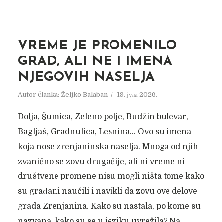
VREME JE PROMENILO
GRAD, ALI NE I IMENA
NJEGOVIH NASELJA
Autor članka:
Željko Balaban
19. јула 2026.
Dolja, Šumica, Zeleno polje, Budžin bulevar,
Bagljaš, Gradnulica, Lesnina… Ovo su imena
koja nose zrenjaninska naselja. Mnoga od njih
zvanično se zovu drugačije, ali ni vreme ni
društvene promene nisu mogli ništa tome kako
su građani naučili i navikli da zovu ove delove
grada Zrenjanina. Kako su nastala, po kome su
nazvana, kako su se u jeziku uvrežila? Na