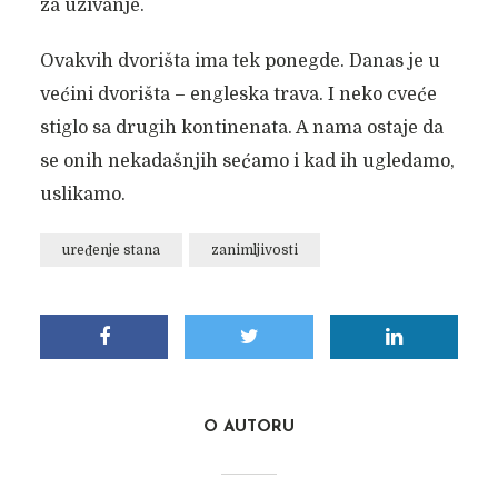
za uživanje.
Ovakvih dvorišta ima tek ponegde. Danas je u
većini dvorišta – engleska trava. I neko cveće
stiglo sa drugih kontinenata. A nama ostaje da
se onih nekadašnjih sećamo i kad ih ugledamo,
uslikamo.
uređenje stana
zanimljivosti
O AUTORU