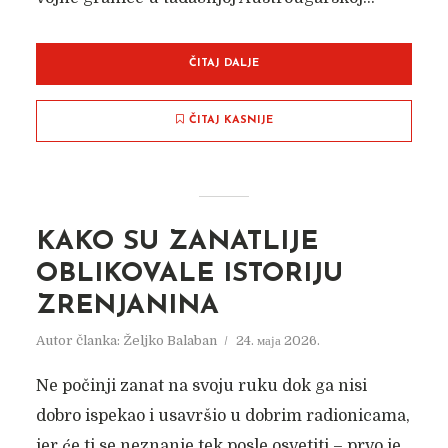
ČITAJ DALJE
ČITAJ KASNIJE
KAKO SU ZANATLIJE
OBLIKOVALE ISTORIJU
ZRENJANINA
Autor članka:
Željko Balaban
24. маја 2026.
Ne počinji zanat na svoju ruku dok ga nisi
dobro ispekao i usavršio u dobrim radionicama,
jer će ti se neznanje tek posle osvetiti – prvo je