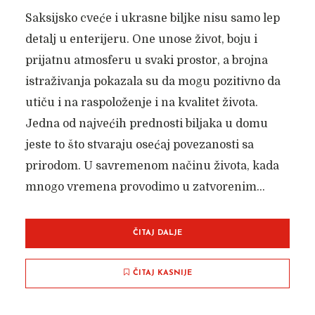
Saksijsko cveće i ukrasne biljke nisu samo lep
detalj u enterijeru. One unose život, boju i
prijatnu atmosferu u svaki prostor, a brojna
istraživanja pokazala su da mogu pozitivno da
utiču i na raspoloženje i na kvalitet života.
Jedna od najvećih prednosti biljaka u domu
jeste to što stvaraju osećaj povezanosti sa
prirodom. U savremenom načinu života, kada
mnogo vremena provodimo u zatvorenim...
ČITAJ DALJE
ČITAJ KASNIJE