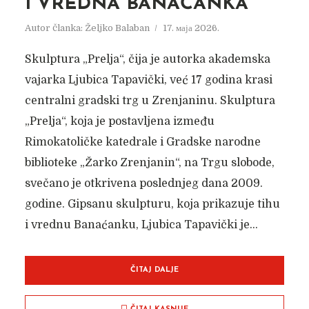
I VREDNA BANAĆANKA
Autor članka:
Željko Balaban
17. маја 2026.
Skulptura „Prelja“, čija je autorka akademska
vajarka Ljubica Tapavički, već 17 godina krasi
centralni gradski trg u Zrenjaninu. Skulptura
„Prelja“, koja je postavljena između
Rimokatoličke katedrale i Gradske narodne
biblioteke „Žarko Zrenjanin“, na Trgu slobode,
svečano je otkrivena poslednjeg dana 2009.
godine. Gipsanu skulpturu, koja prikazuje tihu
i vrednu Banaćanku, Ljubica Tapavički je...
ČITAJ DALJE