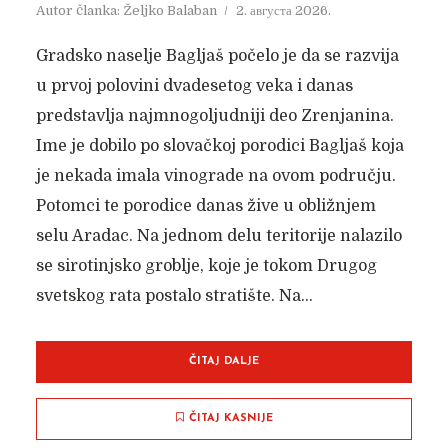
Autor članka:
Željko Balaban
2. августа 2026.
Gradsko naselje Bagljaš počelo je da se razvija
u prvoj polovini dvadesetog veka i danas
predstavlja najmnogoljudniji deo Zrenjanina.
Ime je dobilo po slovačkoj porodici Bagljaš koja
je nekada imala vinograde na ovom području.
Potomci te porodice danas žive u obližnjem
selu Aradac. Na jednom delu teritorije nalazilo
se sirotinjsko groblje, koje je tokom Drugog
svetskog rata postalo stratište. Na...
ČITAJ DALJE
DVORIŠTE
ČITAJ KASNIJE
Autor članka:
Nadica Jakovljev
8. априла 2022.