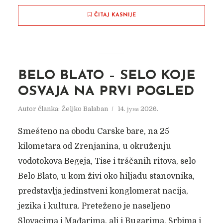
ČITAJ KASNIJE
BELO BLATO – SELO KOJE
OSVAJA NA PRVI POGLED
Autor članka:
Željko Balaban
14. јуна 2026.
Smešteno na obodu Carske bare, na 25
kilometara od Zrenjanina, u okruženju
vodotokova Begeja, Tise i trščanih ritova, selo
Belo Blato, u kom živi oko hiljadu stanovnika,
predstavlja jedinstveni konglomerat nacija,
jezika i kultura. Preteženo je naseljeno
Slovacima i Mađarima, ali i Bugarima, Srbima i