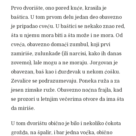
Prvo dvorište, ono pored kuće, krasila je
baštica. U tom prvom delu jedan deo obavezno
je pripadao cveću. U baštici se nekako znao red,
šta u njemu mora biti a šta može i ne mora. Od
cveća, obavezno domaći zumbul, koji prvi
zamiriše, zulunkade (ili narcisi, kako ih danas
zovemo), lale mogu a ne moraju. Jorgovan je
obavezan, baš kao i đurđevak u nekom ćošku.
Zevalice se podrazumevaju. Poneka ruža a za
jesen zimske ruže. Obavezno noćna frajla, kad
se prozori u letnjim večerima otvore da ima šta
da miriše.
U tom dvorištu obično je bilo i nekoliko čokota
grožđa, na špalir, i bar jedna voćka, obično