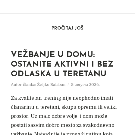
PROČITAJ JOŠ
VEŽBANJE U DOMU:
OSTANITE AKTIVNI I BEZ
ODLASKA U TERETANU
Autor članka:
Željko Balaban
9. августа 2026.
Za kvalitetan trening nije neophodno imati
članarinu u teretani, skupu opremu ili veliki
prostor. Uz malo dobre volje, i dom može
postati sasvim dobro mesto za svakodnevno
vežbanje. Najvažnije je pronaći rutinu koja