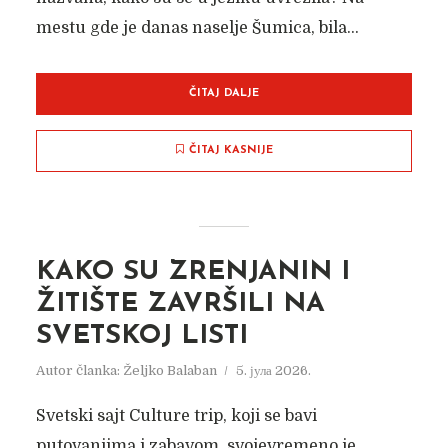
mestu gde je danas naselje Šumica, bila...
ČITAJ DALJE
ČITAJ KASNIJE
KAKO SU ZRENJANIN I
ŽITIŠTE ZAVRŠILI NA
SVETSKOJ LISTI
Autor članka:
Željko Balaban
5. јула 2026.
Svetski sajt Culture trip, koji se bavi
putovanjima i zabavom, svojevremeno je