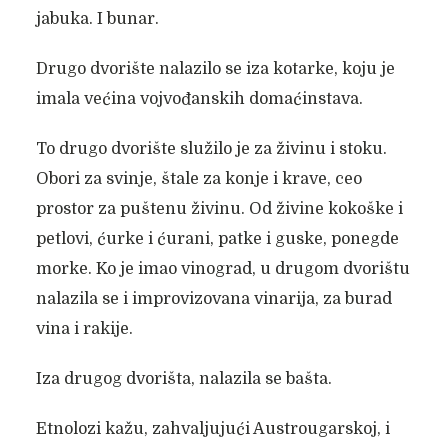
jabuka. I bunar.
Drugo dvorište nalazilo se iza kotarke, koju je
imala većina vojvođanskih domaćinstava.
To drugo dvorište služilo je za živinu i stoku.
Obori za svinje, štale za konje i krave, ceo
prostor za puštenu živinu. Od živine kokoške i
petlovi, ćurke i ćurani, patke i guske, ponegde
morke. Ko je imao vinograd, u drugom dvorištu
nalazila se i improvizovana vinarija, za burad
vina i rakije.
Iza drugog dvorišta, nalazila se bašta.
Etnolozi kažu, zahvaljujući Austrougarskoj, i