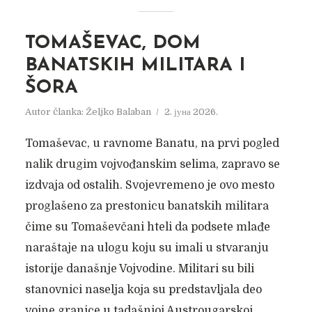
TOMAŠEVAC, DOM
BANATSKIH MILITARA I
ŠORA
Autor članka:
Željko Balaban
2. јуна 2026.
Tomaševac, u ravnome Banatu, na prvi pogled
nalik drugim vojvođanskim selima, zapravo se
izdvaja od ostalih. Svojevremeno je ovo mesto
proglašeno za prestonicu banatskih militara
čime su Tomaševčani hteli da podsete mlađe
naraštaje na ulogu koju su imali u stvaranju
istorije današnje Vojvodine. Militari su bili
stanovnici naselja koja su predstavljala deo
vojne granice u tadašnjoj Austrougarskoj...