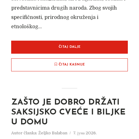
predstavnicima drugih naroda. Zbog svojih
specifičnosti, prirodnog okruženja i
etnološkog...
ČITAJ DALJE
ČITAJ KASNIJE
ZAŠTO JE DOBRO DRŽATI
SAKSIJSKO CVEĆE I BILJKE
U DOMU
Autor članka:
Željko Balaban
7. јуна 2026.