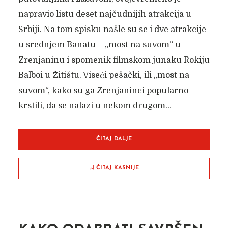
napravio listu deset najčudnijih atrakcija u
Srbiji. Na tom spisku našle su se i dve atrakcije
u srednjem Banatu – „most na suvom“ u
Zrenjaninu i spomenik filmskom junaku Rokiju
Balboi u Žitištu. Viseći pešački, ili „most na
suvom“, kako su ga Zrenjaninci popularno
krstili, da se nalazi u nekom drugom...
ČITAJ DALJE
ČITAJ KASNIJE