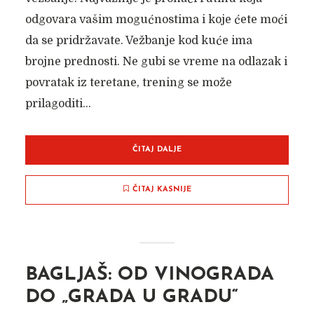
odgovara vašim mogućnostima i koje ćete moći
da se pridržavate. Vežbanje kod kuće ima
brojne prednosti. Ne gubi se vreme na odlazak i
povratak iz teretane, trening se može
prilagoditi...
ČITAJ DALJE
ČITAJ KASNIJE
BAGLJAŠ: OD VINOGRADA
DO „GRADA U GRADU“