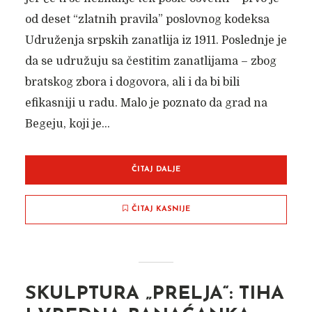
od deset “zlatnih pravila” poslovnog kodeksa
Udruženja srpskih zanatlija iz 1911. Poslednje je
da se udružuju sa čestitim zanatlijama – zbog
bratskog zbora i dogovora, ali i da bi bili
efikasniji u radu. Malo je poznato da grad na
Begeju, koji je...
ČITAJ DALJE
ČITAJ KASNIJE
SKULPTURA „PRELJA“: TIHA