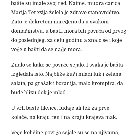
bašte su imale svoj red. Naime, mudra carica
Marija Terezija želela je zdravo stanovništvo.
Zato je dekretom naređeno da u svakom
domaćinstvu, u bašti, mora biti povrća od prvog
do poslednjeg, za celu godinu a znalo se i koje
voće u bašti da se nađe mora.
Znalo se kako se povrće sejalo. I svaka je bašta
izgledala isto. Najbliže kući mladi luk i zelena
salata, pa grašak i boranija, malo krompira, da
bude blizu dok je mlad.
U vrh bašte tikvice, ludaje ali tek za prve
kolače, na kraju ren i na kraju krajeva mak.
Veće količine povrća sejale su se na njivama,