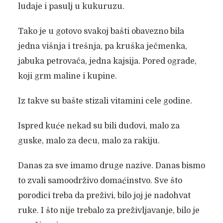
ludaje i pasulj u kukuruzu.
Tako je u gotovo svakoj bašti obavezno bila
jedna višnja i trešnja, pa kruška ječmenka,
jabuka petrovača, jedna kajsija. Pored ograde,
koji grm maline i kupine.
Iz takve su bašte stizali vitamini cele godine.
Ispred kuće nekad su bili dudovi, malo za
guske, malo za decu, malo za rakiju.
Danas za sve imamo druge nazive. Danas bismo
to zvali samoodrživo domaćinstvo. Sve što
porodici treba da preživi, bilo joj je nadohvat
ruke. I što nije trebalo za preživljavanje, bilo je