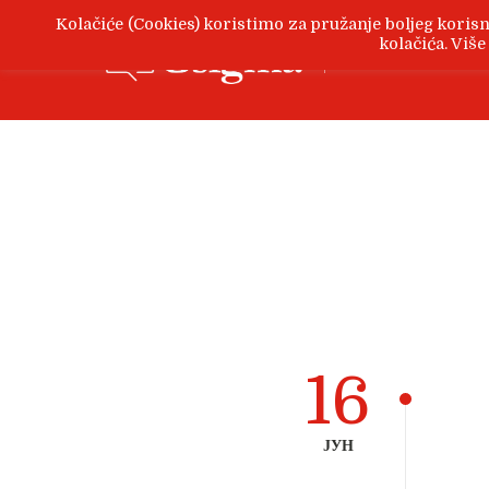
Kolačiće (Cookies) koristimo za pružanje boljeg korisn
kolačića. Viš
Zanimljive teme, o proda
16
ЈУН