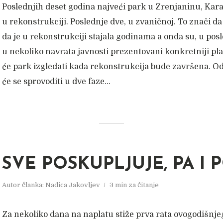
Poslednjih deset godina najveći park u Zrenjaninu, Kara
u rekonstrukciji. Poslednje dve, u zvaničnoj. To znači da
da je u rekonstrukciji stajala godinama a onda su, u pos
u nekoliko navrata javnosti prezentovani konkretniji pl
će park izgledati kada rekonstrukcija bude završena. Od 
će se sprovoditi u dve faze...
SVE POSKUPLJUJE, PA I 
Autor članka:
Nadica Jakovljev
3 min za čitanje
Za nekoliko dana na naplatu stiže prva rata ovogodišnje