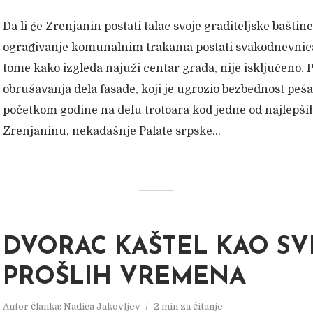
Da li će Zrenjanin postati talac svoje graditeljske baštine 
ograđivanje komunalnim trakama postati svakodnevnic
tome kako izgleda najuži centar grada, nije isključeno. P
obrušavanja dela fasade, koji je ugrozio bezbednost peša
početkom godine na delu trotoara kod jedne od najlepši
Zrenjaninu, nekadašnje Palate srpske...
DVORAC KAŠTEL KAO S
PROŠLIH VREMENA
Autor članka:
Nadica Jakovljev
2 min za čitanje