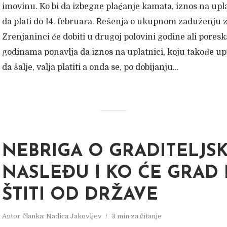
imovinu. Ko bi da izbegne plaćanje kamata, iznos na upla
da plati do 14. februara. Rešenja o ukupnom zaduženju 
Zrenjaninci će dobiti u drugoj polovini godine ali poresk
godinama ponavlja da iznos na uplatnici, koju takođe u
da šalje, valja platiti a onda se, po dobijanju...
NEBRIGA O GRADITELJS
NASLEĐU I KO ĆE GRAD
ŠTITI OD DRŽAVE
Autor članka:
Nadica Jakovljev
3 min za čitanje