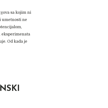
gova sa kojim ni
ri umetnosti ne
otencijalom,
ih eksperimenata
uje. Od kada je
NSKI