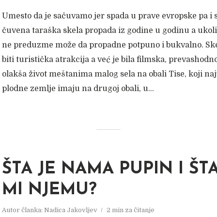
Umesto da je sačuvamo jer spada u prave evropske pa i s
čuvena taraška skela propada iz godine u godinu a ukoli
ne preduzme može da propadne potpuno i bukvalno. Ske
biti turistička atrakcija a već je bila filmska, prevashodno
olakša život meštanima malog sela na obali Tise, koji naj
plodne zemlje imaju na drugoj obali, u...
ŠTA JE NAMA PUPIN I ŠT
MI NJEMU?
Autor članka:
Nadica Jakovljev
2 min za čitanje