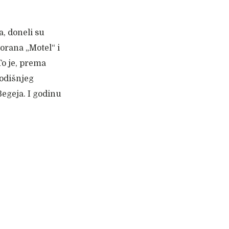
, doneli su
orana „Motel“ i
To je, prema
godišnjeg
egeja. I godinu