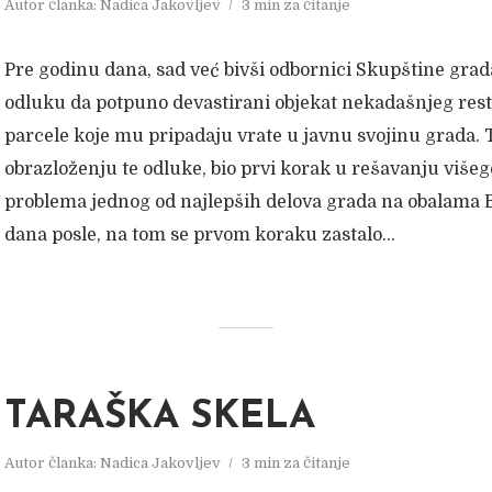
Autor članka:
Nadica Jakovljev
3 min za čitanje
Pre godinu dana, sad već bivši odbornici Skupštine grada
odluku da potpuno devastirani objekat nekadašnjeg rest
parcele koje mu pripadaju vrate u javnu svojinu grada. 
obrazloženju te odluke, bio prvi korak u rešavanju više
problema jednog od najlepših delova grada na obalama B
dana posle, na tom se prvom koraku zastalo...
TARAŠKA SKELA
Autor članka:
Nadica Jakovljev
3 min za čitanje