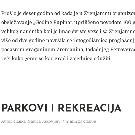
Prošlo je deset godina od kada je u Zrenjaninu organiz
obeležavanje „Godine Pupina“, upriličeno povodom 160 
velikog naučnika koji je imao čvrste veze i sa Zrenjanin
više od dve godine navršila se i stogodišnjica proglašen
počasnim građaninom Zrenjanina, tadašnjeg Petrovgrad
reči kako ćemo se kao grad i zajednica odužiti...
PARKOVI I REKREACIJA
Autor članka:
Nadica Jakovljev
2 min za čitanje