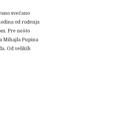
ovano svečano
godina od rođenja
om. Pre nešto
ja Mihajla Pupina
a. Od velikih