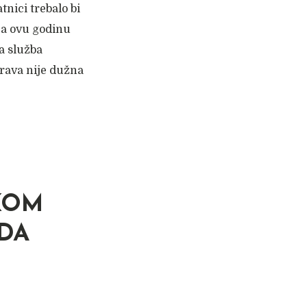
tnici trebalo bi
za ovu godinu
a služba
prava nije dužna
KOM
 DA