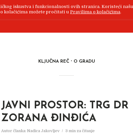
ičkog iskustva i funkcionalnosti ovih stranica. Koristeći naš
e o kolačićima možete pročitati u
Pravilima o kolačićima
.
ji i kupovini nekretnina, o tome kako urediti stan..
KLJUČNA REČ
O GRADU
JAVNI PROSTOR: TRG DR
ZORANA ĐINĐIĆA
Autor članka:
Nadica Jakovljev
3 min za čitanje