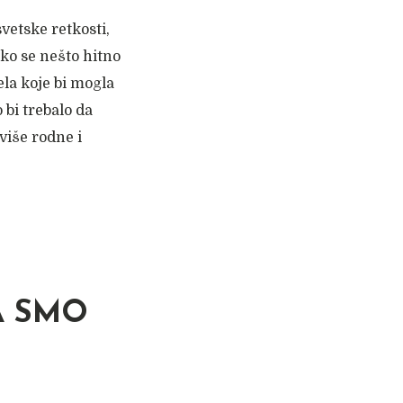
vetske retkosti,
ko se nešto hitno
la koje bi mogla
 bi trebalo da
više rodne i
A SMO