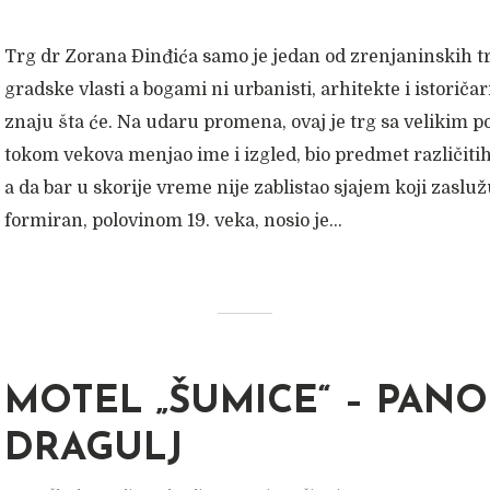
Trg dr Zorana Đinđića samo je jedan od zrenjaninskih tr
gradske vlasti a bogami ni urbanisti, arhitekte i istoriča
znaju šta će. Na udaru promena, ovaj je trg sa velikim p
tokom vekova menjao ime i izgled, bio predmet različit
a da bar u skorije vreme nije zablistao sjajem koji zasluž
formiran, polovinom 19. veka, nosio je...
MOTEL „ŠUMICE“ – PANO
DRAGULJ