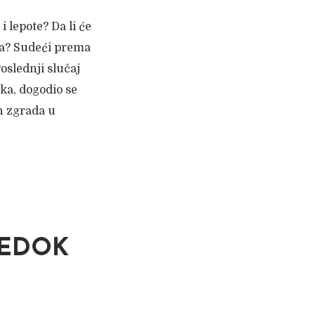
i lepote? Da li će
a? Sudeći prema
oslednji slučaj
ka, dogodio se
h zgrada u
VEDOK