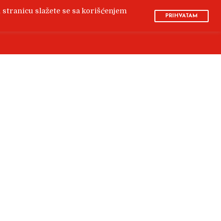
u stranicu slažete se sa korišćenjem
PRIHVATAM
BLOG
KONTAKT