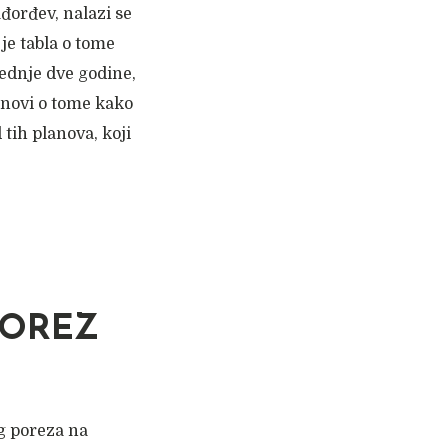
đorđev, nalazi se
 je tabla o tome
lednje dve godine,
anovi o tome kako
tih planova, koji
POREZ
g poreza na