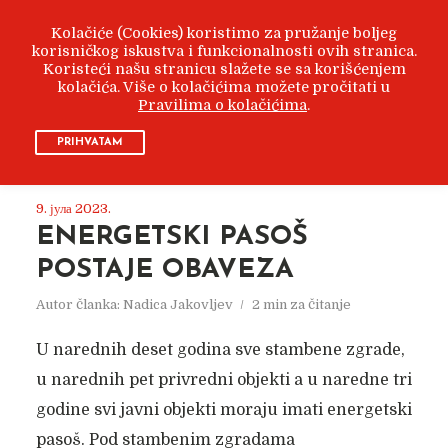
Kolačiće (Cookies) koristimo za pružanje boljeg
korisničkog iskustva i funkcionalnosti ovih stranica.
Koristeći našu stranicu slažete se sa korišćenjem
kolačića. Više o kolačićima možete pročitati u
Pravilima o kolačićima
.
KLJUČNA REČ
ENERGETSKI PASOŠ
PRIHVATAM
9. јула 2023.
ENERGETSKI PASOŠ
POSTAJE OBAVEZA
Autor članka:
Nadica Jakovljev
2 min za čitanje
U narednih deset godina sve stambene zgrade,
u narednih pet privredni objekti a u naredne tri
godine svi javni objekti moraju imati energetski
pasoš. Pod stambenim zgradama