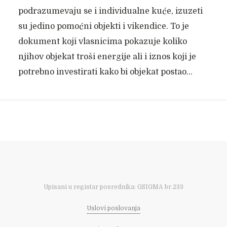
podrazumevaju se i individualne kuće, izuzeti
su jedino pomoćni objekti i vikendice. To je
dokument koji vlasnicima pokazuje koliko
njihov objekat troši energije ali i iznos koji je
potrebno investirati kako bi objekat postao...
Upisani u registar posrednika: GSIGMA br.233
Uslovi poslovanja