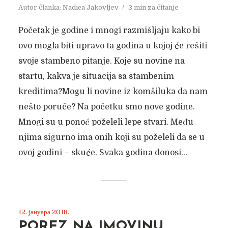
Autor članka:
Nadica Jakovljev
3 min za čitanje
Početak je godine i mnogi razmišljaju kako bi
ovo mogla biti upravo ta godina u kojoj će rešiti
svoje stambeno pitanje. Koje su novine na
startu, kakva je situacija sa stambenim
kreditima?Mogu li novine iz komšiluka da nam
nešto poruče? Na početku smo nove godine.
Mnogi su u ponoć poželeli lepe stvari. Među
njima sigurno ima onih koji su poželeli da se u
ovoj godini – skuće. Svaka godina donosi...
12. јануара 2018.
POREZ NA IMOVINU