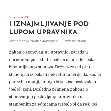
11. априла 2018.
I IZNAJMLJIVANJE POD
LUPOM UPRAVNIKA
Autor članka:
Nadica Jakovljev
2 min za čitanje
Zakon o stanovanju i upravnici zgrada u
narednom periodu trebalo bi da urede i oblast
iznajmljivanja stanova. Država zasad preti a
stručnjaci iz oblasti nekretnina tvrde da, kad bi
porez bio manji, mnogo bi se više poslovalo u
“beloj” zoni. Dosledna primena Zakona o
stanovanju i postavljanje upravnika u
stambenim zajednicama trebalo bi da reši još