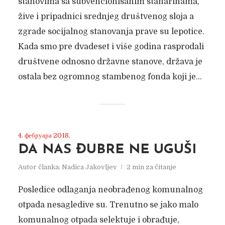
stanovima sa subvencionisanim stanarinama,
žive i pripadnici srednjeg društvenog sloja a
zgrade socijalnog stanovanja prave su lepotice.
Kada smo pre dvadeset i više godina rasprodali
društvene odnosno državne stanove, država je
ostala bez ogromnog stambenog fonda koji je...
4. фебруара 2018.
DA NAS ĐUBRE NE UGUŠI
Autor članka:
Nadica Jakovljev
2 min za čitanje
Posledice odlaganja neobrađenog komunalnog
otpada nesagledive su. Trenutno se jako malo
komunalnog otpada selektuje i obrađuje,