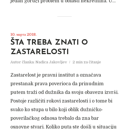
jedan gorući problem u oblasti nekretnina. U...
10. марта 2018.
ŠTA TREBA ZNATI O
ZASTARELOSTI
Autor članka:
Nadica Jakovljev
2 min za čitanje
Zastarelost je pravni institut a označava
prestanak prava poverioca da prinudnim
putem traži od dužnika da svoju obavezu izvrši.
Postoje različiti rokovi zastarelosti i o tome bi
svako ko stupa u bilo koji oblik dužničko-
poverilačkog odnosa trebalo da zna bar
osnovne stvari. Koliko puta ste došli u situaciju