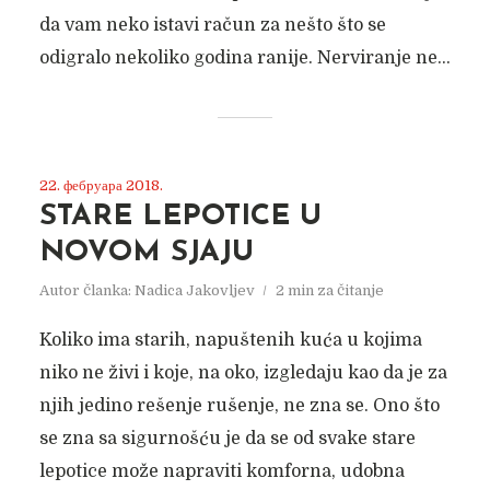
da vam neko istavi račun za nešto što se
odigralo nekoliko godina ranije. Nerviranje ne...
22. фебруара 2018.
STARE LEPOTICE U
NOVOM SJAJU
Autor članka:
Nadica Jakovljev
2 min za čitanje
Koliko ima starih, napuštenih kuća u kojima
niko ne živi i koje, na oko, izgledaju kao da je za
njih jedino rešenje rušenje, ne zna se. Ono što
se zna sa sigurnošću je da se od svake stare
lepotice može napraviti komforna, udobna