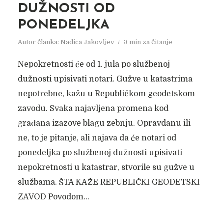
DUŽNOSTI OD
PONEDELJKA
Autor članka:
Nadica Jakovljev
3 min za čitanje
Nepokretnosti će od 1. jula po službenoj
dužnosti upisivati notari. Gužve u katastrima
nepotrebne, kažu u Republičkom geodetskom
zavodu. Svaka najavljena promena kod
građana izazove blagu zebnju. Opravdanu ili
ne, to je pitanje, ali najava da će notari od
ponedeljka po službenoj dužnosti upisivati
nepokretnosti u katastrar, stvorile su gužve u
službama. ŠTA KAŽE REPUBLIČKI GEODETSKI
ZAVOD Povodom...