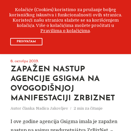
Kolačiće (Cookies) koristimo za pružanje boljeg
korisničkog iskustva i funkcionalnosti ovih stranica.
Koristeći našu stranicu slažete se sa korišćenjem
kolačića. Više o kolačićima možete pročitati u
Pravilima o kolačićima
.
KLJUČNA REČ
AGENCIJA
PRIHVATAM
6. октобра 2019.
ZAPAŽEN NASTUP
AGENCIJE GSIGMA NA
OVOGODIŠNJOJ
MANIFESTACIJI ZRBIZNET
Autor članka:
Nadica Jakovljev
2 min za čitanje
I ove godine agencija Gsigma imala je zapažen
nastup na sajmu preduzetništva ZrBizNet. –