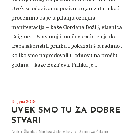
Uvek se odazivamo pozivu organizatora kad
procenimo da je u pitanju ozbiljna
manifestacija – kaže Gordana Božić, vlasnica
Gsigme. – Stav moj i mojih saradnica je da
treba iskoristiti priliku i pokazati šta radimo i
koliko smo napredovali u odnosu na prošlu
godinu – kaže Božićeva. Prilika je...
15. јуна 2019.
UVEK SMO TU ZA DOBRE
STVARI
Autor članka:
Nadica Jakovljev
2 min za čitanje