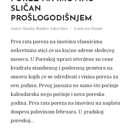
SLIČAN
PROŠLOGODIŠNJEM
Autor članka:
Nadica Jakovljev
2 min za čitanje
Prva rata poreza na imovinu vlasnicima
nekretnina stići će na kućne adrese sledećeg
meseca. U Poreskoj upravi utvrđene su cene
kvadrata stambenog i poslovnog prostora na
osnovu kojih će se određivati i visina poreza za
ovu godinu. Prvog januara ne samo što počinje
kalendarska nego počinje i nova poreska
godina. Prva rata poreza na imovinu na naplatu
dospeva polovinom februara. U gradskoj
poreskoj...