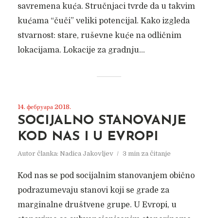
savremena kuća. Stručnjaci tvrde da u takvim
kućama “čuči” veliki potencijal. Kako izgleda
stvarnost: stare, ruševne kuće na odličnim
lokacijama. Lokacije za gradnju...
14. фебруара 2018.
SOCIJALNO STANOVANJE
KOD NAS I U EVROPI
Autor članka:
Nadica Jakovljev
3 min za čitanje
Kod nas se pod socijalnim stanovanjem obično
podrazumevaju stanovi koji se grade za
marginalne društvene grupe. U Evropi, u