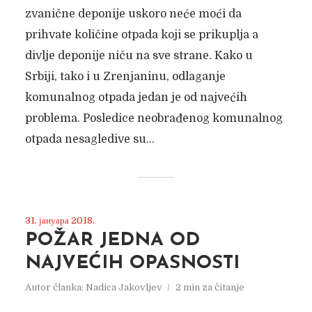
zvanične deponije uskoro neće moći da
prihvate količine otpada koji se prikuplja a
divlje deponije niču na sve strane. Kako u
Srbiji, tako i u Zrenjaninu, odlaganje
komunalnog otpada jedan je od najvećih
problema. Posledice neobrađenog komunalnog
otpada nesagledive su...
31. јануара 2018.
POŽAR JEDNA OD
NAJVEĆIH OPASNOSTI
Autor članka:
Nadica Jakovljev
2 min za čitanje