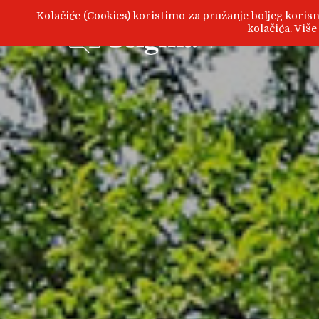
Kolačiće (Cookies) koristimo za pružanje boljeg korisn
kolačića. Viš
Zanimljive teme, o proda