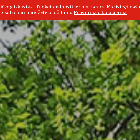
ičkog iskustva i funkcionalnosti ovih stranica. Koristeći naš
e o kolačićima možete pročitati u
Pravilima o kolačićima
.
ji i kupovini nekretnina, o tome kako urediti stan..