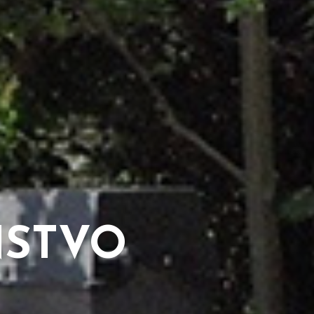
N
NSTVO