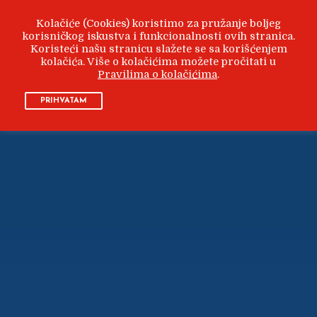
Kolačiće (Cookies) koristimo za pružanje boljeg
korisničkog iskustva i funkcionalnosti ovih stranica.
Koristeći našu stranicu slažete se sa korišćenjem
kolačića. Više o kolačićima možete pročitati u
Pravilima o kolačićima
.
PRIHVATAM