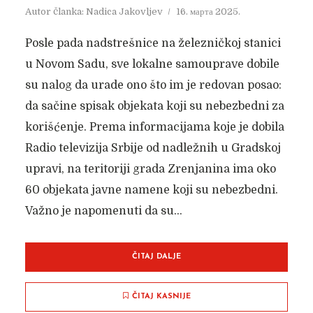
Autor članka:
Nadica Jakovljev
16. марта 2025.
Posle pada nadstrešnice na železničkoj stanici
u Novom Sadu, sve lokalne samouprave dobile
su nalog da urade ono što im je redovan posao:
da sačine spisak objekata koji su nebezbedni za
korišćenje. Prema informacijama koje je dobila
Radio televizija Srbije od nadležnih u Gradskoj
upravi, na teritoriji grada Zrenjanina ima oko
60 objekata javne namene koji su nebezbedni.
Važno je napomenuti da su...
ČITAJ DALJE
ČITAJ KASNIJE