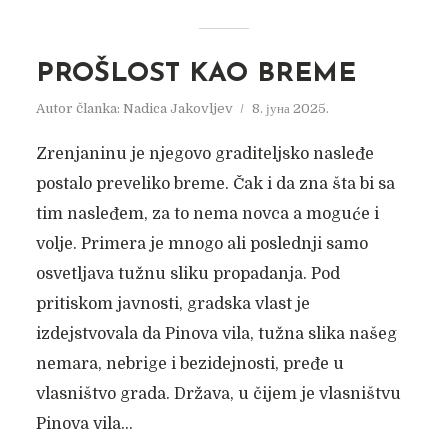
PROŠLOST KAO BREME
Autor članka:
Nadica Jakovljev
8. јуна 2025.
Zrenjaninu je njegovo graditeljsko nasleđe
postalo preveliko breme. Čak i da zna šta bi sa
tim nasleđem, za to nema novca a moguće i
volje. Primera je mnogo ali poslednji samo
osvetljava tužnu sliku propadanja. Pod
pritiskom javnosti, gradska vlast je
izdejstvovala da Pinova vila, tužna slika našeg
nemara, nebrige i bezidejnosti, pređe u
vlasništvo grada. Država, u čijem je vlasništvu
Pinova vila...