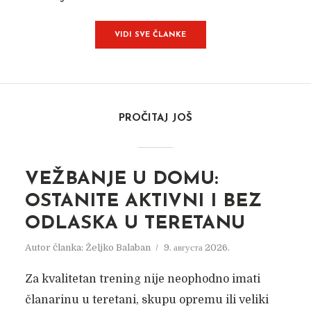
VIDI SVE ČLANKE
PROČITAJ JOŠ
VEŽBANJE U DOMU:
OSTANITE AKTIVNI I BEZ
ODLASKA U TERETANU
Autor članka:
Željko Balaban
9. августа 2026.
Za kvalitetan trening nije neophodno imati
članarinu u teretani, skupu opremu ili veliki