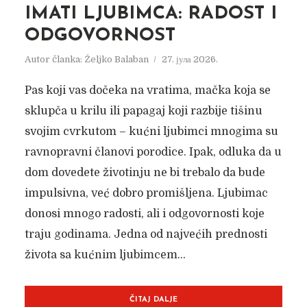
IMATI LJUBIMCA: RADOST I
ODGOVORNOST
Autor članka:
Željko Balaban
27. јула 2026.
Pas koji vas dočeka na vratima, mačka koja se
sklupča u krilu ili papagaj koji razbije tišinu
svojim cvrkutom – kućni ljubimci mnogima su
ravnopravni članovi porodice. Ipak, odluka da u
dom dovedete životinju ne bi trebalo da bude
impulsivna, već dobro promišljena. Ljubimac
donosi mnogo radosti, ali i odgovornosti koje
traju godinama. Jedna od najvećih prednosti
života sa kućnim ljubimcem...
ČITAJ DALJE