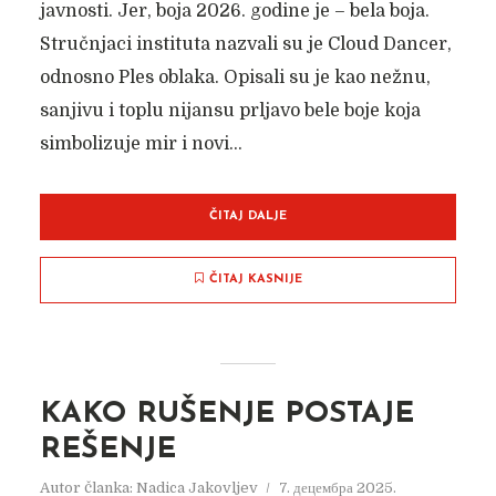
javnosti. Jer, boja 2026. godine je – bela boja.
Stručnjaci instituta nazvali su je Cloud Dancer,
odnosno Ples oblaka. Opisali su je kao nežnu,
sanjivu i toplu nijansu prljavo bele boje koja
simbolizuje mir i novi...
ČITAJ DALJE
ČITAJ KASNIJE
KAKO RUŠENJE POSTAJE
REŠENJE
Autor članka:
Nadica Jakovljev
7. децембра 2025.