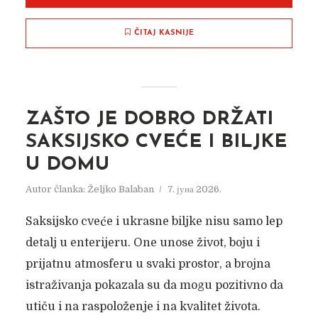
ČITAJ KASNIJE
POČINJU KONTROLE
ZAŠTO JE DOBRO DRŽATI
STAMBENIH ZAJEDNICA
SAKSIJSKO CVEĆE I BILJKE
Autor članka:
Nadica Jakovljev
27. фебруара 2018.
U DOMU
Autor članka:
Željko Balaban
7. јуна 2026.
Saksijsko cveće i ukrasne biljke nisu samo lep
detalj u enterijeru. One unose život, boju i
prijatnu atmosferu u svaki prostor, a brojna
istraživanja pokazala su da mogu pozitivno da
utiču i na raspoloženje i na kvalitet života.