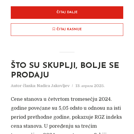
ČITAJ DALJE
ČITAJ KASNIJE
ŠTO SU SKUPLJI, BOLJE SE
PRODAJU
Autor članka:
Nadica Jakovljev
13. априла 2025.
Cene stanova u četvrtom tromesečju 2024.
godine povećane su 5,05 odsto u odnosu na isti
period prethodne godine, pokazuje RGZ indeks
cena stanova. U poređenju sa trećim