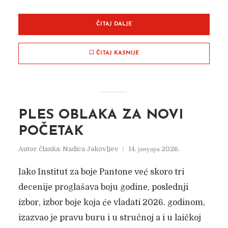
ČITAJ DALJE
ČITAJ KASNIJE
PLES OBLAKA ZA NOVI
POČETAK
Autor članka:
Nadica Jakovljev
14. јануара 2026.
Iako Institut za boje Pantone već skoro tri
decenije proglašava boju godine, poslednji
izbor, izbor boje koja će vladati 2026. godinom,
izazvao je pravu buru i u stručnoj a i u laičkoj