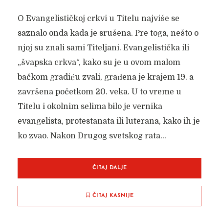
O Evangelističkoj crkvi u Titelu najviše se
saznalo onda kada je srušena. Pre toga, nešto o
njoj su znali sami Titeljani. Evangelistička ili
„švapska crkva“, kako su je u ovom malom
bačkom gradiću zvali, građena je krajem 19. a
završena početkom 20. veka. U to vreme u
Titelu i okolnim selima bilo je vernika
evangelista, protestanata ili luterana, kako ih je
ko zvao. Nakon Drugog svetskog rata...
ČITAJ DALJE
ČITAJ KASNIJE