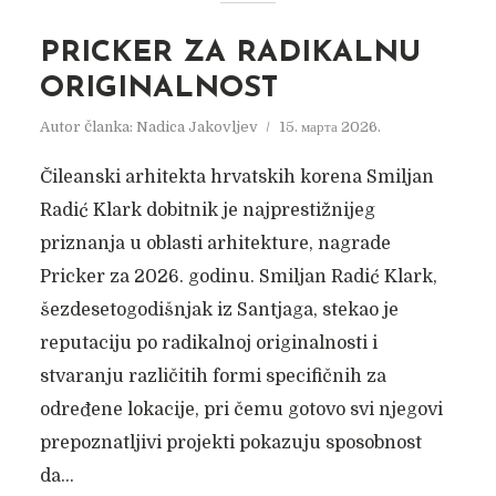
PRICKER ZA RADIKALNU
ORIGINALNOST
Autor članka:
Nadica Jakovljev
15. марта 2026.
Čileanski arhitekta hrvatskih korena Smiljan
Radić Klark dobitnik je najprestižnijeg
priznanja u oblasti arhitekture, nagrade
Pricker za 2026. godinu. Smiljan Radić Klark,
šezdesetogodišnjak iz Santjaga, stekao je
reputaciju po radikalnoj originalnosti i
stvaranju različitih formi specifičnih za
određene lokacije, pri čemu gotovo svi njegovi
prepoznatljivi projekti pokazuju sposobnost
da...