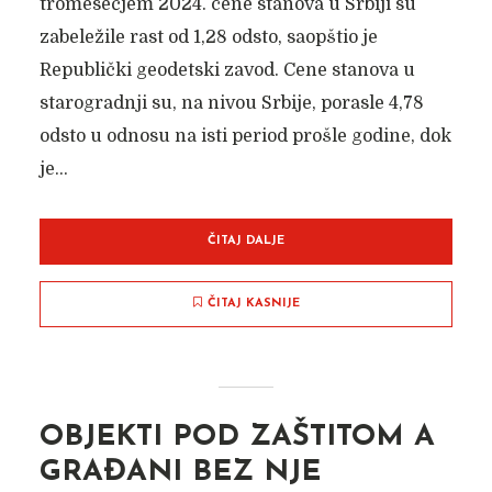
tromesečjem 2024. cene stanova u Srbiji su
zabeležile rast od 1,28 odsto, saopštio je
Republički geodetski zavod. Cene stanova u
starogradnji su, na nivou Srbije, porasle 4,78
odsto u odnosu na isti period prošle godine, dok
je...
ČITAJ DALJE
ČITAJ KASNIJE
OBJEKTI POD ZAŠTITOM A
GRAĐANI BEZ NJE