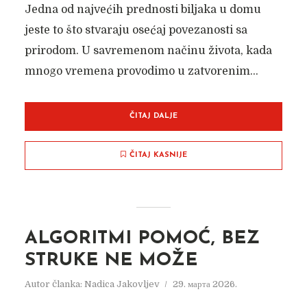
Jedna od najvećih prednosti biljaka u domu
jeste to što stvaraju osećaj povezanosti sa
prirodom. U savremenom načinu života, kada
mnogo vremena provodimo u zatvorenim...
ČITAJ DALJE
ČITAJ KASNIJE
ALGORITMI POMOĆ, BEZ
STRUKE NE MOŽE
Autor članka:
Nadica Jakovljev
29. марта 2026.