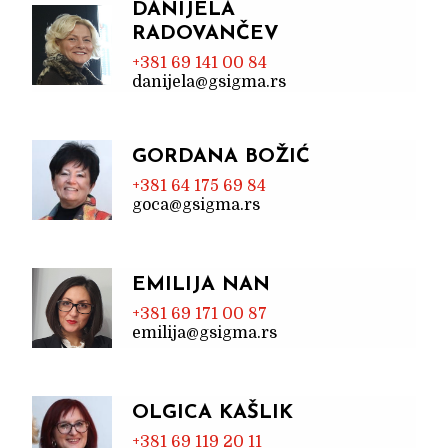
DANIJELA
RADOVANČEV
+381 69 141 00 84
danijela@gsigma.rs
GORDANA BOŽIĆ
+381 64 175 69 84
goca@gsigma.rs
EMILIJA NAN
+381 69 171 00 87
emilija@gsigma.rs
OLGICA KAŠLIK
+381 69 119 20 11