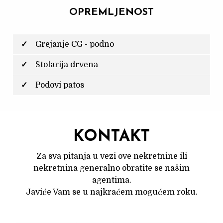
OPREMLJENOST
Grejanje CG - podno
Stolarija drvena
Podovi patos
KONTAKT
Za sva pitanja u vezi ove nekretnine ili
nekretnina generalno obratite se našim
agentima.
Javiće Vam se u najkraćem mogućem roku.