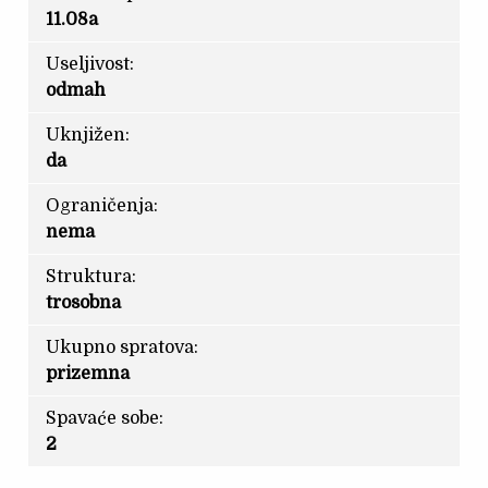
11.08a
Useljivost:
odmah
Uknjižen:
da
Ograničenja:
nema
Struktura:
trosobna
Ukupno spratova:
prizemna
Spavaće sobe:
2