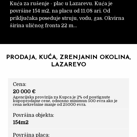
Kuća za rušenje - plac u Lazarevu. Kuća je
površine 154 m2, na placu od 11.08 ari. Od
priključaka poseduje struju, vodu, gas. Okvirna
širina uličnog fronta 22 m...
PRODAJA, KUĆA, ZRENJANIN OKOLINA,
LAZAREVO
Cena:
20 000 €
Agencijska provizija za Kupca je 2% od postignute
kupoprodajne cene, odnosno minimun 500 evra ako je
cena nekretnine manje od 25000 evra.
Površina objekta:
154m2
Površina placa: