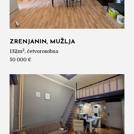
ZRENJANIN, MUŽLJA
2
132m
, četvorosobna
50 000 €