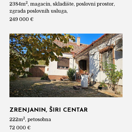
2
2384m
, magacin, skladište, poslovni prostor,
zgrada poslovnih usluga,
249 000 €
ZRENJANIN, ŠIRI CENTAR
2
222m
, petosobna
72 000 €