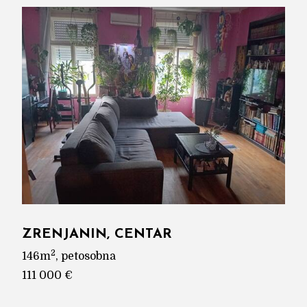
ZRENJANIN, CENTAR
2
146m
, petosobna
111 000 €