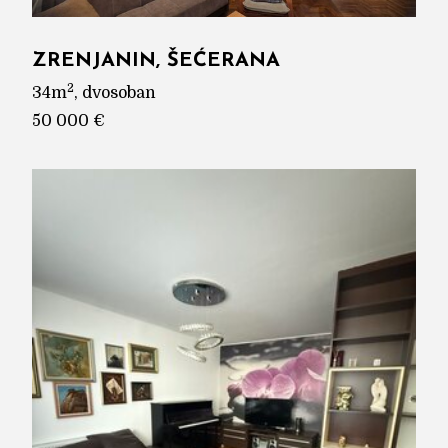
ZRENJANIN, ŠEĆERANA
2
34m
, dvosoban
50 000 €