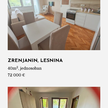
ZRENJANIN, LESNINA
2
40m
, jednosoban
72 000 €