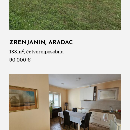
ZRENJANIN, ARADAC
2
188m
, četvoroiposobna
90 000 €