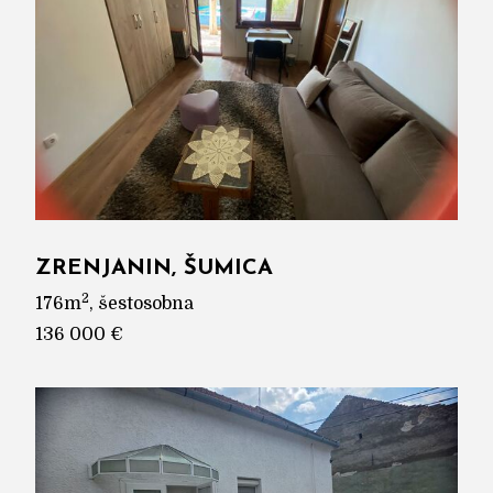
ZRENJANIN, ŠUMICA
2
176m
, šestosobna
136 000 €