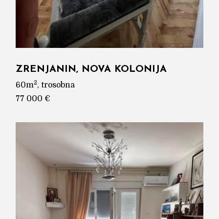
ZRENJANIN, NOVA KOLONIJA
2
60m
, trosobna
77 000 €