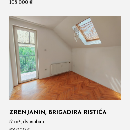
108 000 €
ZRENJANIN, BRIGADIRA RISTIĆA
2
51m
, dvosoban
63 000 €