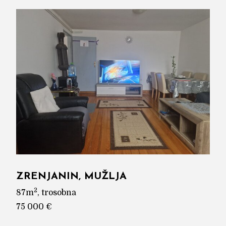
ZRENJANIN, MUŽLJA
2
87m
, trosobna
75 000 €