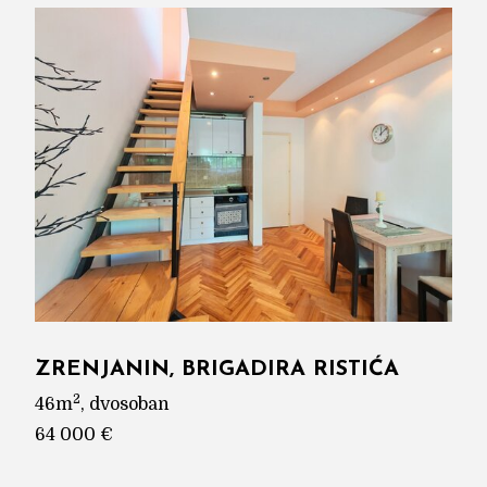
ZRENJANIN, BRIGADIRA RISTIĆA
2
46m
, dvosoban
64 000 €