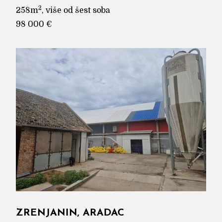
2
258m
, više od šest soba
98 000 €
ZRENJANIN, ARADAC