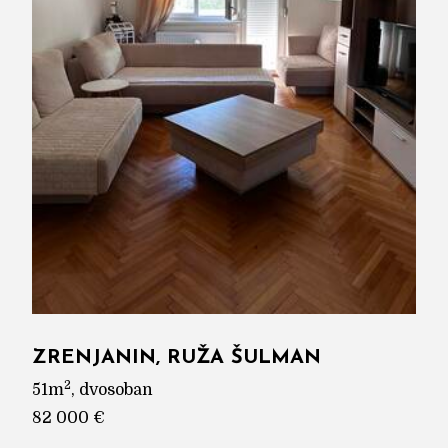
ZRENJANIN, RUŽA ŠULMAN
2
51m
, dvosoban
82 000 €