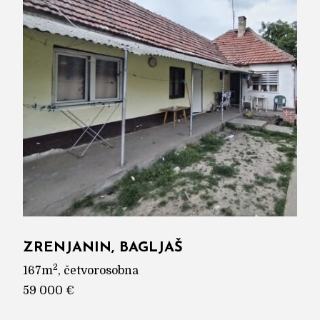
ZRENJANIN, BAGLJAŠ
2
167m
, četvorosobna
59 000 €