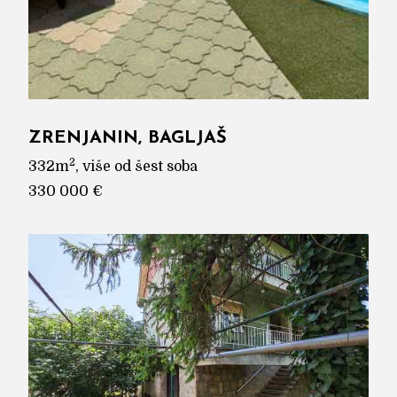
ZRENJANIN, BAGLJAŠ
2
332m
, više od šest soba
330 000 €