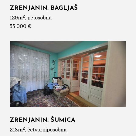
ZRENJANIN, BAGLJAŠ
2
129m
, petosobna
55 000 €
ZRENJANIN, ŠUMICA
2
218m
, četvoroiposobna