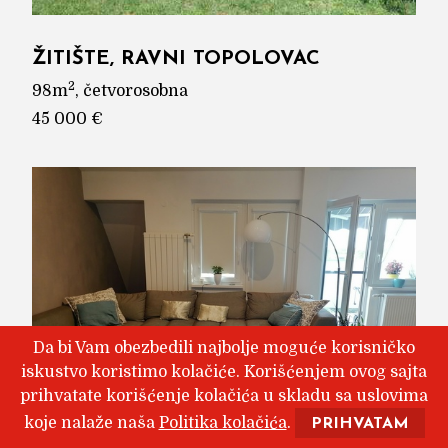
ŽITIŠTE, RAVNI TOPOLOVAC
2
98m
, četvorosobna
45 000 €
Da bi Vam obezbedili najbolje moguće korisničko
iskustvo koristimo kolačiće. Korišćenjem ovog sajta
prihvatate korišćenje kolačića u skladu sa uslovima
koje nalaže naša
Politika kolačića
.
PRIHVATAM