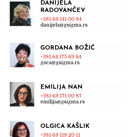
DANIJELA
RADOVANČEV
+381 69 141 00 84
danijela@gsigma.rs
GORDANA BOŽIĆ
+381 64 175 69 84
goca@gsigma.rs
EMILIJA NAN
+381 69 171 00 87
emilija@gsigma.rs
OLGICA KAŠLIK
+381 69 119 20 11