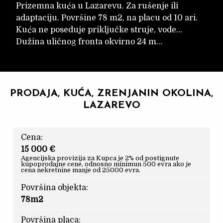
Prizemna kuća u Lazarevu. Za rušenje ili
adaptaciju. Površine 78 m2, na placu od 10 ari.
Kuća ne poseduje priključke struje, vode...
Dužina uličnog fronta okvirno 24 m...
PRODAJA, KUĆA, ZRENJANIN OKOLINA,
LAZAREVO
Cena:
15 000 €
Agencijska provizija za Kupca je 2% od postignute
kupoprodajne cene, odnosno minimun 500 evra ako je
cena nekretnine manje od 25000 evra.
Površina objekta:
78m2
Površina placa: