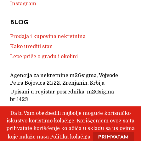
Instagram
BLOG
Prodaja i kupovina nekretnina
Kako urediti stan
Lepe priče o gradu i okolini
Agencija za nekretnine m2Gsigma, Vojvode
Petra Bojovica 21/22, Zrenjanin, Srbija
Upisani u registar posrednika: m2Gsigma
br.1423
Uslovi poslovanja
Da bi Vam obezbedili najbolje moguće korisničko
Branding, izrada internet stranice i grafički
iskustvo koristimo kolačiće. Korišćenjem ovog sajta
prihvatate korišćenje kolačića u skladu sa uslovima
dizajn
aleksandarbozic.com
koje nalaže naša
Politika kolačića
.
PRIHVATAM