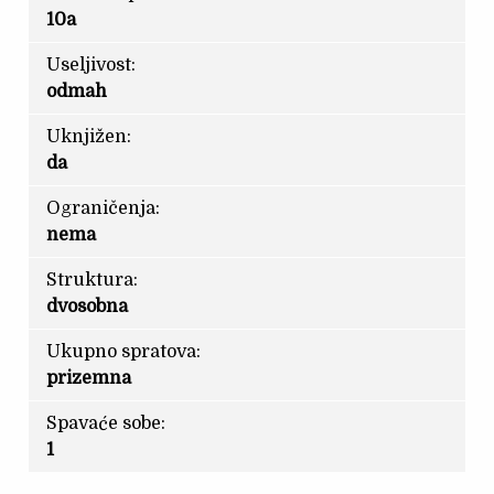
10a
Useljivost:
odmah
Uknjižen:
da
Ograničenja:
nema
Struktura:
dvosobna
Ukupno spratova:
prizemna
Spavaće sobe:
1