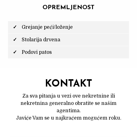
OPREMLJENOST
Grejanje peći/loženje
Stolarija drvena
Podovi patos
KONTAKT
Za sva pitanja u vezi ove nekretnine ili
nekretnina generalno obratite se našim
agentima.
Javiće Vam se u najkraćem mogućem roku.