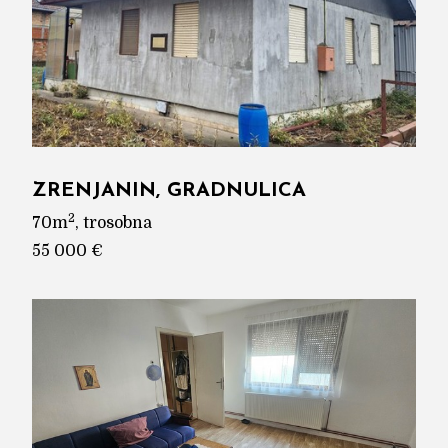
ZRENJANIN, GRADNULICA
2
70m
, trosobna
55 000 €