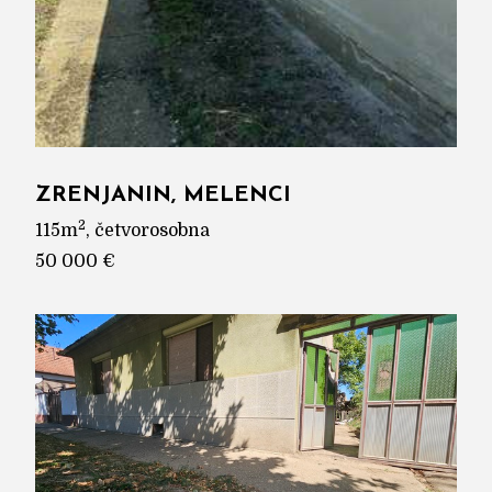
ZRENJANIN, MELENCI
2
115m
, četvorosobna
50 000 €