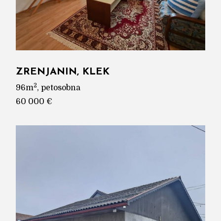
ZRENJANIN, KLEK
2
96m
, petosobna
60 000 €