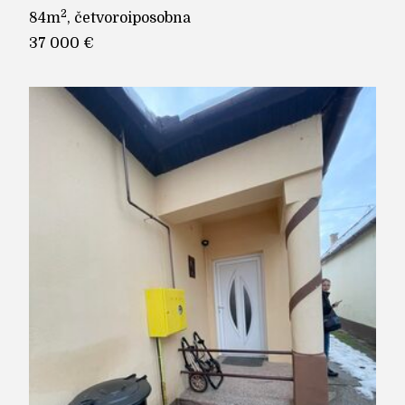
2
84m
, četvoroiposobna
37 000 €