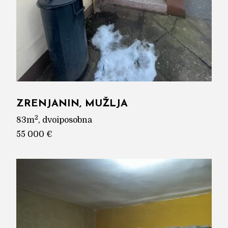
ZRENJANIN, MUŽLJA
2
83m
, dvoiposobna
55 000 €