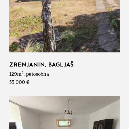
ZRENJANIN, BAGLJAŠ
2
129m
, petosobna
55 000 €