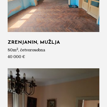
ZRENJANIN, MUŽLJA
2
80m
, četvorosobna
40 000 €