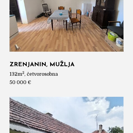
ZRENJANIN, MUŽLJA
2
132m
, četvorosobna
50 000 €