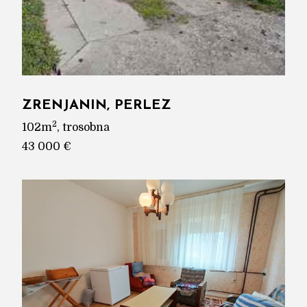
ZRENJANIN, PERLEZ
2
102m
, trosobna
43 000 €