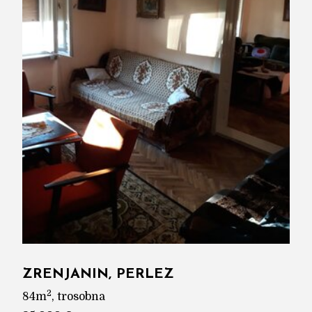
ZRENJANIN, PERLEZ
2
84m
, trosobna