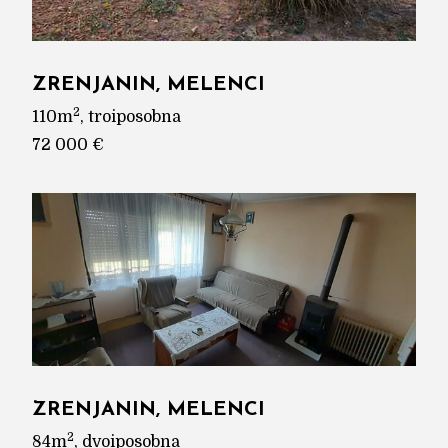
ZRENJANIN, MELENCI
2
110m
, troiposobna
72 000 €
ZRENJANIN, MELENCI
2
84m
, dvoiposobna