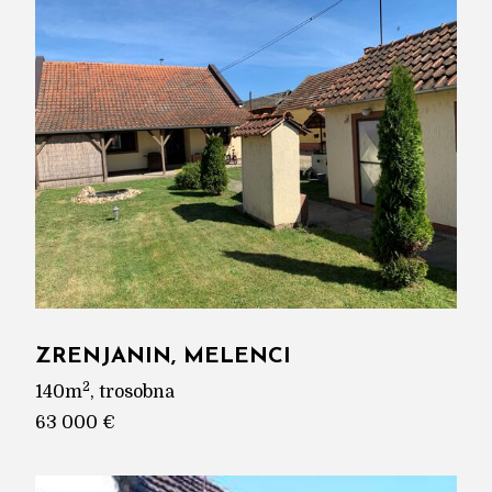
ZRENJANIN, MELENCI
2
140m
, trosobna
63 000 €