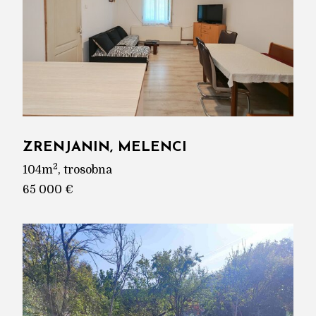
ZRENJANIN, MELENCI
2
104m
, trosobna
65 000 €