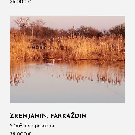
35 000 €
ZRENJANIN, FARKAŽDIN
2
87m
, dvoiposobna
38 000 €