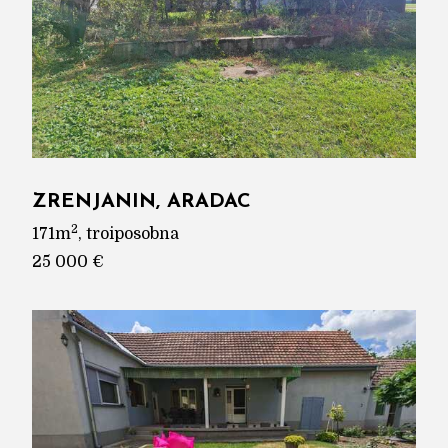
ZRENJANIN, ARADAC
2
171m
, troiposobna
25 000 €