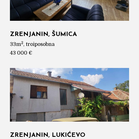
ZRENJANIN, ŠUMICA
2
33m
, troiposobna
43 000 €
ZRENJANIN, LUKIĆEVO