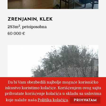
ZRENJANIN, KLEK
2
283m
, petoiposobna
60 000 €
Da bi Vam obezbedili najbolje moguće korisničko
iskustvo koristimo kolačiće. Korišćenjem ovog sajta
prihvatate korišćenje kolačića u skladu sa uslovima
koje nalaže naša
Politika kolačića
.
PRIHVATAM