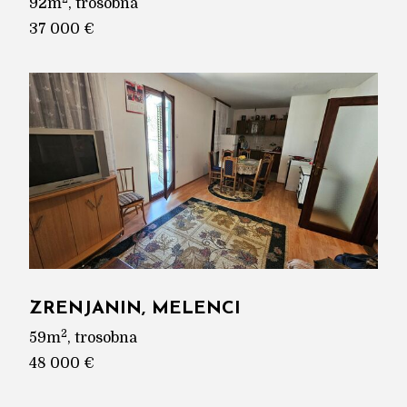
92m
, trosobna
37 000 €
ZRENJANIN, MELENCI
2
59m
, trosobna
48 000 €