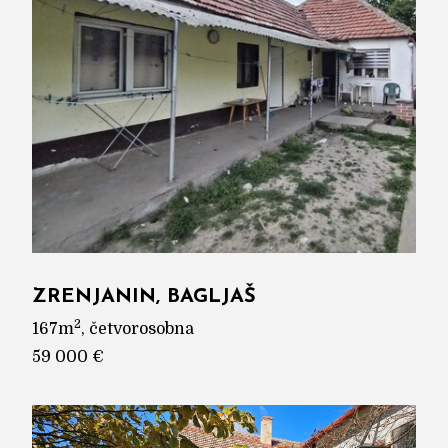
ZRENJANIN, BAGLJAŠ
2
167m
, četvorosobna
59 000 €