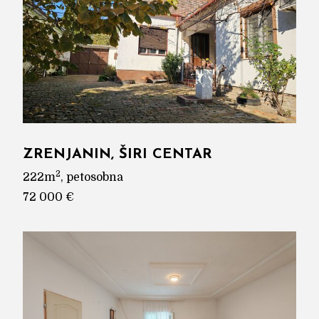
ZRENJANIN, ŠIRI CENTAR
2
222m
, petosobna
72 000 €