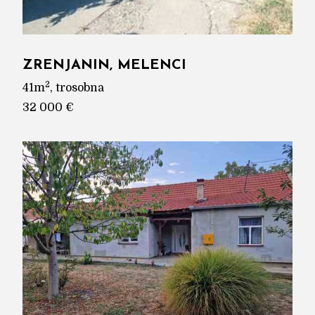
ZRENJANIN, MELENCI
2
41m
, trosobna
32 000 €